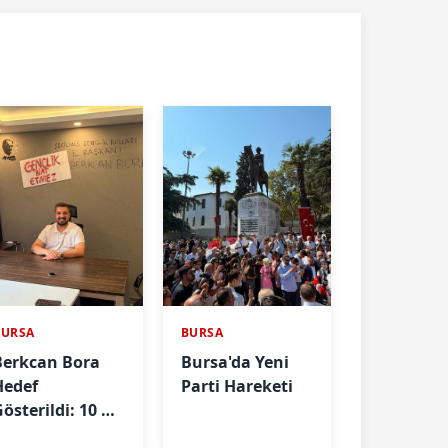
BURSA
BURSA
Berkcan Bora
Bursa'da Yeni
Hedef
Parti Hareketi
österildi: 10 Yıl
Önceki