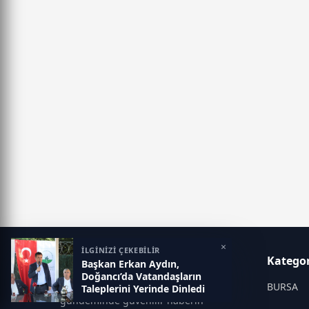
×
İLGİNİZİ ÇEKEBİLİR
MANŞET YORUM
Kategor
Başkan Erkan Aydın,
Doğancı’da Vatandaşların
Vizyonumuz, Türkiye ve dünya
BURSA
Taleplerini Yerinde Dinledi
gündeminde güvenilir haberin