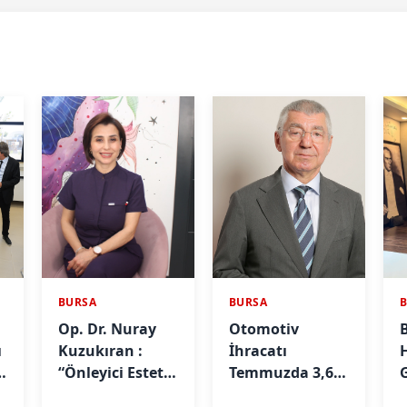
BURSA
BURSA
Op. Dr. Nuray
Otomotiv
ı
Kuzukıran :
İhracatı
e
“Önleyici Estetik
Temmuzda 3,6
G
İle Yaşlanmayı
Milyar Dolar