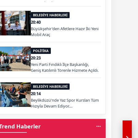
Tamamlandı.
BELEDİYE HABERLERİ
20:40
Büyükşehir'den Afetlere Hazır İki Yeni
Mobil Araç
POLİTİKA
20:23
Yeni Parti Fındıklı İlçe Başkanlığı,
Geniş Katılımlı Törenle Hizmete Açıldı.
BELEDİYE HABERLERİ
20:14
Beylikdüzü'nde Yaz Spor Kursları Tüm
Hızıyla Devam Ediyor....
Trend Haberler