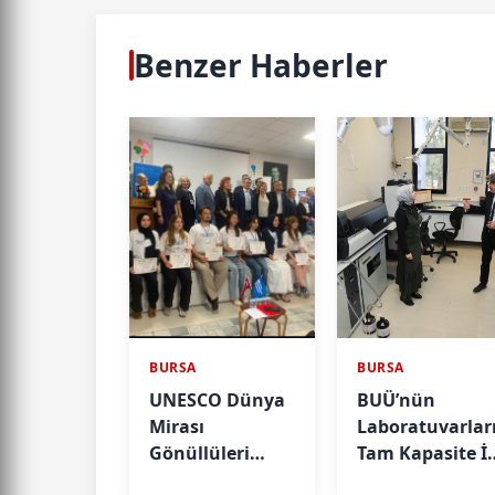
Benzer Haberler
BURSA
BURSA
UNESCO Dünya
BUÜ’nün
Mirası
Laboratuvarlar
Gönüllüleri
Tam Kapasite İl
(WHV) 2026
Sektörün