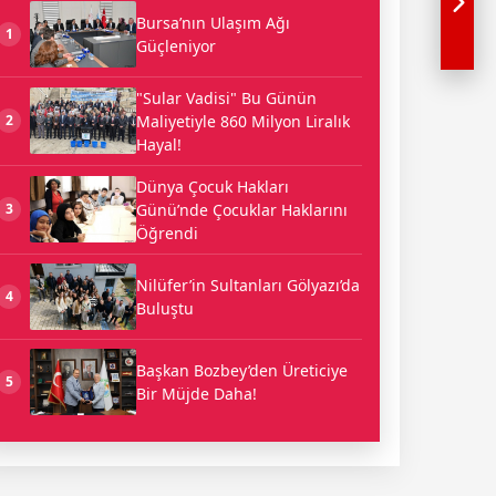
Bursa’nın Ulaşım Ağı
1
Güçleniyor
"Sular Vadisi" Bu Günün
Maliyetiyle 860 Milyon Liralık
2
Hayal!
Dünya Çocuk Hakları
Günü’nde Çocuklar Haklarını
3
Öğrendi
Nilüfer’in Sultanları Gölyazı’da
4
Buluştu
Başkan Bozbey’den Üreticiye
5
Bir Müjde Daha!