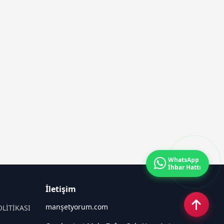
WhatsApp
İhbar Hattı
İletişim
manşetyorum.com
OLİTİKASI