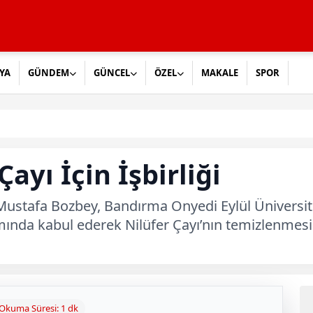
YA
GÜNDEM
GÜNCEL
ÖZEL
MAKALE
SPOR
ayı İçin İşbirliği
ustafa Bozbey, Bandırma Onyedi Eylül Üniversite
amında kabul ederek Nilüfer Çayı’nın temizlenmes
Okuma Süresi: 1 dk