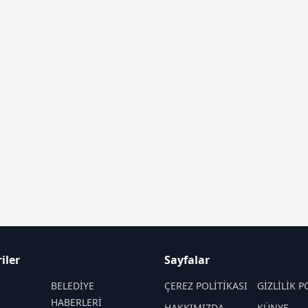
iler
Sayfalar
BELEDİYE
ÇEREZ POLİTİKASI
GİZLİLİK P
HABERLERİ
HAKKIMIZDA
KÜNYE