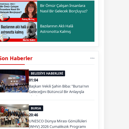
Bir Ömür Çalışan İnsanlara
Nasıl Bir Gelecek Borçluyuz?
Bazılarının Aklı Halâ
Astronotta Kalmış
Son Haberler
BELEDİYE HABERLERİ
01:04
Başkan Vekili Şahin Biba: "Bursa'nın
Geleceğini Bütüncül Bir Anlayışla
Planlıyoruz"
BURSA
20:46
UNESCO Dünya Mirası Gönüllüleri
(WHV) 2026 Cumalıkızık Programı