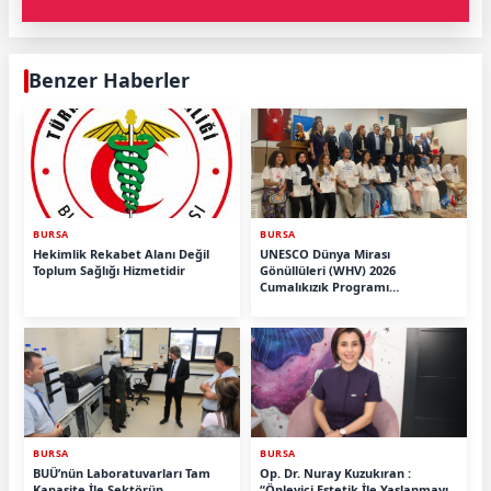
Benzer Haberler
BURSA
BURSA
Hekimlik Rekabet Alanı Değil
UNESCO Dünya Mirası
Toplum Sağlığı Hizmetidir
Gönüllüleri (WHV) 2026
Cumalıkızık Programı
Tamamlandı.
BURSA
BURSA
BUÜ’nün Laboratuvarları Tam
Op. Dr. Nuray Kuzukıran :
Kapasite İle Sektörün
“Önleyici Estetik İle Yaşlanmayı