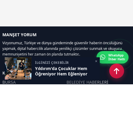
MANŞET YORUM
Vizyonumuz, Türkiye ve dünya gündeminde güvenilir haberin öncülüğünü
yapmak, dijital habercilik alanında yenilikçi çözümler sunmak ve okuyucu
memnuniyetini her zaman ön planda tutmaktır..
WhatsApp
İhbar Hattı
×
İLGİNİZİ ÇEKEBİLİR
Yıldırım'da Çocuklar Hem
Kategoriler
Öğreniyor Hem Eğleniyor
BURSA
BELEDİYE HABERLERİ
YEREL
POLİTİKA
EKONOMİ
ULUSAL
DÜNYA
GÜNDEM
SON DAKİKA
MANŞET
ASAYİŞ
KÜLTÜR SANAT