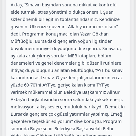
Aktaş, “Sınavın başından sonuna dikkat ve kontrolü
elde tutmak, stres yönetimi oldukça önemli. Şuan
sizler önemli bir eğitim toplantısındasınız. Kendinize
güvenin. Ülkenize güvenin. Allah yardımcınız olsun”
dedi. Programın konuşmacı olan Yazar Gökhan
Müftüoğlu, Bursa’daki gençlerin yoğun ilgisinden
büyük memnuniyet duyduğunu dile getirdi. Sınava üç
ay kala artık çıkmış sorular, MEB kitapları, bölüm
denemeleri ve genel denemeler gibi düzenli rutinlere
ihtiyaç duyulduğunu anlatan Müftüoğlu, “AYT bu sınavı
kazandıran asıl sınav. O yüzden çalışmalarımızın en az
yüzde 60-70’ini AYT'ye, geriye kalan kısmı TYT'ye
verirsek mükemmel olur. Belediye Başkanımız Alinur
Aktaş’ın bağlantısından sonra salondaki yüksek enerji,
motivasyon, alkış sesleri, mutluluk harikaydı. Demek ki
Bursa’da gençlere çok güzel yatırımlar yapılmış. Emeği
geçenlere teşekkür ediyorum” diye konuştu. Program
sonunda Büyükşehir Belediyesi Başkanvekili Fethi
Yıldız, Yazar Gökhan Müftüoğlu’na günün anısına