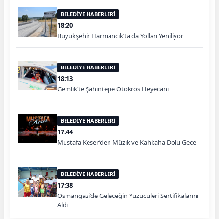
BELEDİYE HABERLERİ
18:20
Büyükşehir Harmancık’ta da Yolları Yeniliyor
BELEDİYE HABERLERİ
18:13
Gemlik’te Şahintepe Otokros Heyecanı
BELEDİYE HABERLERİ
17:44
Mustafa Keser’den Müzik ve Kahkaha Dolu Gece
BELEDİYE HABERLERİ
17:38
Osmangazi’de Geleceğin Yüzücüleri Sertifikalarını
Aldı