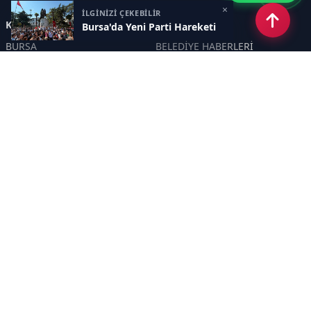
×
İLGİNİZİ ÇEKEBİLİR
Kategoriler
Bursa'da Yeni Parti Hareketi
BURSA
BELEDİYE HABERLERİ
YEREL
POLİTİKA
EKONOMİ
ULUSAL
DÜNYA
GÜNDEM
SON DAKİKA
MANŞET
ASAYİŞ
KÜLTÜR SANAT
TURİZM
TARİH
MAGAZİN
GÜNCEL
RÖPORTAJ
EĞİTİM
KADIN
ÇOCUK
YAŞAM
SAĞLIK
ÇEVRE
DOĞA