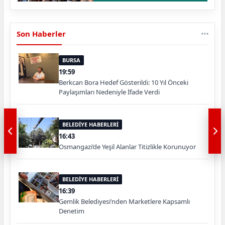
Son Haberler
BURSA
19:59
Berkcan Bora Hedef Gösterildi: 10 Yıl Önceki
Paylaşımları Nedeniyle İfade Verdi
BELEDİYE HABERLERİ
16:43
Osmangazi’de Yeşil Alanlar Titizlikle Korunuyor
BELEDİYE HABERLERİ
16:39
Gemlik Belediyesi’nden Marketlere Kapsamlı
Denetim