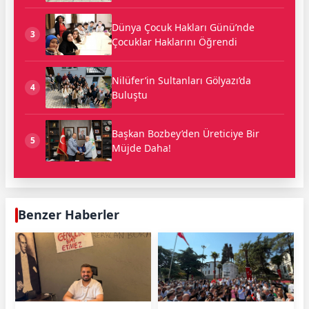
Dünya Çocuk Hakları Günü’nde
3
Çocuklar Haklarını Öğrendi
Nilüfer’in Sultanları Gölyazı’da
4
Buluştu
Başkan Bozbey’den Üreticiye Bir
5
Müjde Daha!
Benzer Haberler