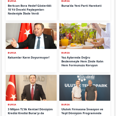
BURSA
BURSA
Berkcan Bora Hedef Gösterildi:
Bursa'da Yeni Parti Hareketi
10 Yıl Önceki Paylaşımları
Nedeniyle İfade Verdi
BURSA
BURSA
Rakamlar Karın Doyurmuyor!
Yaz Aylarında Doğru
Beslenmeyle Hem Zinde Kalın
Hem Formunuzu Koruyun
BURSA
BURSA
3 Milyon TL'lik Kentsel Dönüşüm
Ulutek Firmasına İnvasyon ve
Kredisi Kredisi Bursa'yı da
Yeşil Dönüşüm Programında