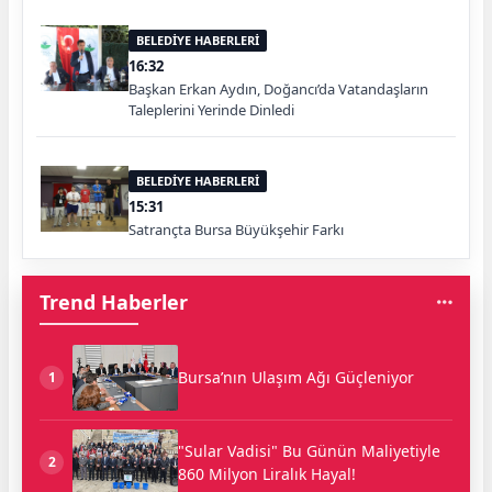
BELEDİYE HABERLERİ
16:32
Başkan Erkan Aydın, Doğancı’da Vatandaşların
Taleplerini Yerinde Dinledi
BELEDİYE HABERLERİ
15:31
Satrançta Bursa Büyükşehir Farkı
Trend Haberler
Bursa’nın Ulaşım Ağı Güçleniyor
1
"Sular Vadisi" Bu Günün Maliyetiyle
2
860 Milyon Liralık Hayal!