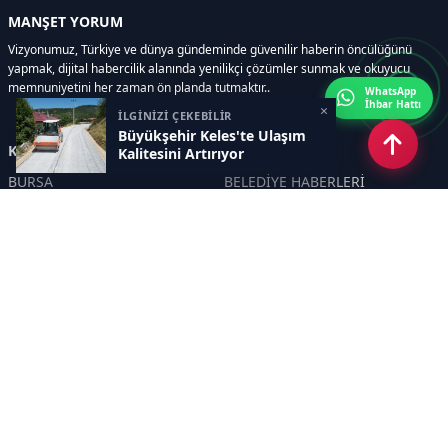
MANŞET YORUM
Vizyonumuz, Türkiye ve dünya gündeminde güvenilir haberin öncülüğünü
yapmak, dijital habercilik alanında yenilikçi çözümler sunmak ve okuyucu
memnuniyetini her zaman ön planda tutmaktır..
WhatsApp
İhbar Hattı
×
İLGİNİZİ ÇEKEBİLİR
Büyükşehir Keles'te Ulaşım
Kategoriler
Kalitesini Artırıyor
BURSA
BELEDİYE HABERLERİ
YEREL
POLİTİKA
EKONOMİ
ULUSAL
DÜNYA
GÜNDEM
SON DAKİKA
MANŞET
ASAYİŞ
KÜLTÜR SANAT
TURİZM
TARİH
MAGAZİN
GÜNCEL
RÖPORTAJ
EĞİTİM