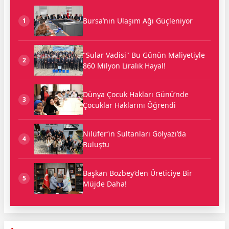
Bursa’nın Ulaşım Ağı Güçleniyor
1
"Sular Vadisi" Bu Günün Maliyetiyle
2
860 Milyon Liralık Hayal!
Dünya Çocuk Hakları Günü’nde
3
Çocuklar Haklarını Öğrendi
Nilüfer’in Sultanları Gölyazı’da
4
Buluştu
Başkan Bozbey’den Üreticiye Bir
5
Müjde Daha!