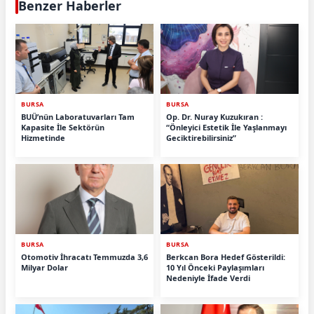
Benzer Haberler
BURSA
BURSA
BUÜ’nün Laboratuvarları Tam
Op. Dr. Nuray Kuzukıran :
Kapasite İle Sektörün
“Önleyici Estetik İle Yaşlanmayı
Hizmetinde
Geciktirebilirsiniz”
BURSA
BURSA
Otomotiv İhracatı Temmuzda 3,6
Berkcan Bora Hedef Gösterildi:
Milyar Dolar
10 Yıl Önceki Paylaşımları
Nedeniyle İfade Verdi