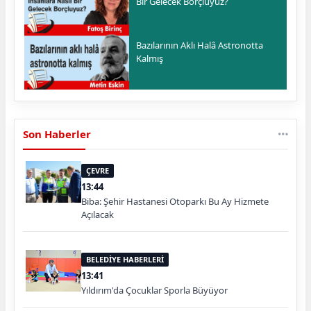
Bir Gelecek Borçluyuz?
Bazılarının Aklı Halâ Astronotta
Kalmış
Son Haberler
ÇEVRE
13:44
Biba: Şehir Hastanesi Otoparkı Bu Ay Hizmete
Açılacak
BELEDİYE HABERLERİ
13:41
Yıldırım'da Çocuklar Sporla Büyüyor