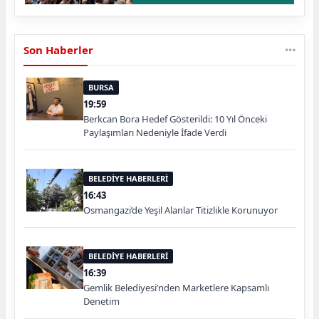
Son Haberler
BURSA
19:59
Berkcan Bora Hedef Gösterildi: 10 Yıl Önceki
Paylaşımları Nedeniyle İfade Verdi
BELEDİYE HABERLERİ
16:43
Osmangazi’de Yeşil Alanlar Titizlikle Korunuyor
BELEDİYE HABERLERİ
16:39
Gemlik Belediyesi’nden Marketlere Kapsamlı
Denetim