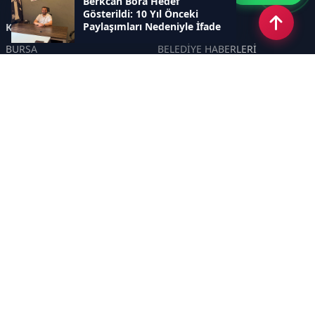
Berkcan Bora Hedef
Gösterildi: 10 Yıl Önceki
Paylaşımları Nedeniyle İfade
Kategoriler
Verdi
BURSA
BELEDİYE HABERLERİ
YEREL
POLİTİKA
EKONOMİ
ULUSAL
DÜNYA
GÜNDEM
SON DAKİKA
MANŞET
ASAYİŞ
KÜLTÜR SANAT
TURİZM
TARİH
MAGAZİN
GÜNCEL
RÖPORTAJ
EĞİTİM
KADIN
ÇOCUK
YAŞAM
SAĞLIK
ÇEVRE
DOĞA