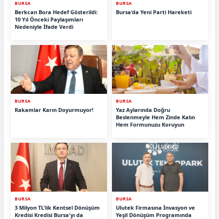
BURSA
BURSA
Berkcan Bora Hedef Gösterildi:
Bursa'da Yeni Parti Hareketi
10 Yıl Önceki Paylaşımları
Nedeniyle İfade Verdi
BURSA
BURSA
Rakamlar Karın Doyurmuyor!
Yaz Aylarında Doğru
Beslenmeyle Hem Zinde Kalın
Hem Formunuzu Koruyun
BURSA
BURSA
3 Milyon TL'lik Kentsel Dönüşüm
Ulutek Firmasına İnvasyon ve
Kredisi Kredisi Bursa'yı da
Yeşil Dönüşüm Programında