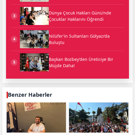
Dünya Çocuk Hakları Günü’nde
3
Çocuklar Haklarını Öğrendi
Nilüfer’in Sultanları Gölyazı’da
4
Buluştu
Başkan Bozbey’den Üreticiye Bir
5
Müjde Daha!
Benzer Haberler