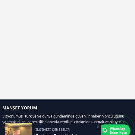
MANŞET YORUM
Vizyonumuz, Türkiye ve dünya gündeminde güvenilir haberin öncülüğünü
yapmak, dijital habercilik alanında yenilikçi çözümler sunmak ve okuyucu
×
memnuniyetini her zaman ön planda tutmaktır..
WhatsApp
İLGİNİZİ ÇEKEBİLİR
İhbar Hattı