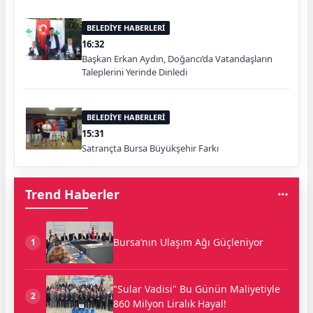
BELEDİYE HABERLERİ
16:32
Başkan Erkan Aydın, Doğancı’da Vatandaşların
Taleplerini Yerinde Dinledi
BELEDİYE HABERLERİ
15:31
Satrançta Bursa Büyükşehir Farkı
Trend Haberler
Bursa’nın Ulaşım Ağı Güçleniyor
1
"Sular Vadisi" Bu Günün Maliyetiyle
2
860 Milyon Liralık Hayal!