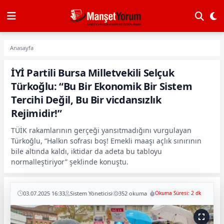
Anasayfa
İYİ Partili Bursa Milletvekili Selçuk
Türkoğlu: “Bu Bir Ekonomik Bir Sistem
Tercihi Değil, Bu Bir vicdansızlık
Rejimidir!”
TÜİK rakamlarının gerçeği yansıtmadığını vurgulayan
Türkoğlu, “Halkın sofrası boş! Emekli maaşı açlık sınırının
bile altında kaldı, iktidar da adeta bu tabloyu
normalleştiriyor” şeklinde konuştu.
03.07.2025 16:33
Sistem Yöneticisi
352 okuma
Okuma Süresi: 2 dk