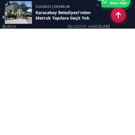
İhbar Hattı
×
İLGİNİZİ ÇEKEBİLİR
Karacabey Belediyesi'nden
Kategoriler
Metruk Yapılara Geçit Yok
BURSA
BELEDİYE HABERLERİ
YEREL
POLİTİKA
EKONOMİ
ULUSAL
DÜNYA
GÜNDEM
SON DAKİKA
MANŞET
ASAYİŞ
KÜLTÜR SANAT
TURİZM
TARİH
MAGAZİN
GÜNCEL
RÖPORTAJ
EĞİTİM
KADIN
ÇOCUK
YAŞAM
SAĞLIK
ÇEVRE
DOĞA