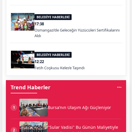
BELEDİYE HABERLERİ
17:38
Osmangazi’de Geleceğin Yüzücüleri Sertifikalarını
Aldı
BELEDİYE HABERLERİ
12:22
Fetih Coşkusu Keles’e Taşındı
Trend Haberler
Bursa’nın Ulaşım Ağı Güçleniyor
1
"Sular Vadisi" Bu Günün Maliyetiyle
2