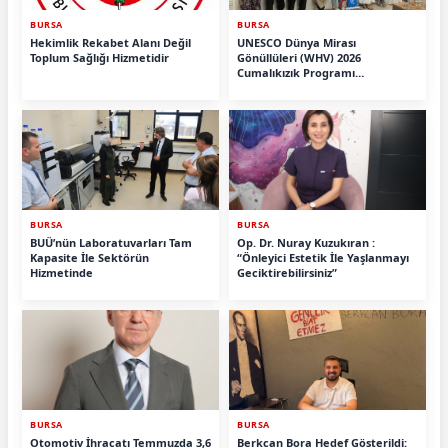
BURSA
BURSA
Hekimlik Rekabet Alanı Değil
UNESCO Dünya Mirası
Toplum Sağlığı Hizmetidir
Gönüllüleri (WHV) 2026
Cumalıkızık Programı
Tamamlandı.
BURSA
BURSA
BUÜ’nün Laboratuvarları Tam
Op. Dr. Nuray Kuzukıran :
Kapasite İle Sektörün
“Önleyici Estetik İle Yaşlanmayı
Hizmetinde
Geciktirebilirsiniz”
BURSA
BURSA
Otomotiv İhracatı Temmuzda 3,6
Berkcan Bora Hedef Gösterildi: