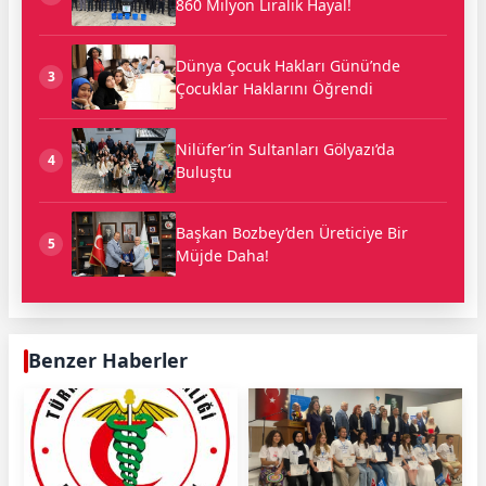
860 Milyon Liralık Hayal!
Dünya Çocuk Hakları Günü’nde
3
Çocuklar Haklarını Öğrendi
Nilüfer’in Sultanları Gölyazı’da
4
Buluştu
Başkan Bozbey’den Üreticiye Bir
5
Müjde Daha!
Benzer Haberler