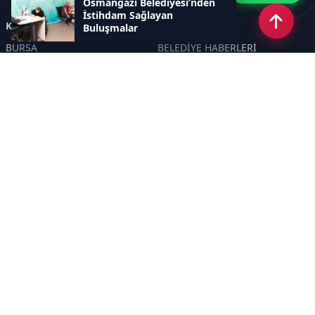
Osmangazi Belediyesi’nden
İstihdam Sağlayan
Kategoriler
Buluşmalar
BURSA
BELEDİYE HABERLERİ
YEREL
POLİTİKA
EKONOMİ
ULUSAL
DÜNYA
GÜNDEM
SON DAKİKA
MANŞET
ASAYİŞ
KÜLTÜR SANAT
TURİZM
TARİH
MAGAZİN
GÜNCEL
RÖPORTAJ
EĞİTİM
KADIN
ÇOCUK
YAŞAM
SAĞLIK
ÇEVRE
DOĞA