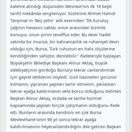
kaleme alındığı düşünülen Mesnevi’nin ilk 18 beyti
tarihî mekânda sergileniyor. Sözlerine Ahmet Hamdi
Tanpınar’ın ‘Beş şehir’ adlı eserinden “İlk kuruluş
çağının havasını saklar, onun arasından bizimle
konuşur, onun şiirini teneffüs eder. Bu devir haddi
zatında bir mucize, bir kahramanlık ve ruhaniyet devri
olduğu için, Bursa, Türk ruhunun en halis ölçülerine
kendiliğinden sahiptir, denilebilir.” ifadeleriyle başlayan
Büyükşehir Belediye Başkanı Alinur Aktaş, büyük
edebiyatçının gördüğü Bursa’yı tekrar canlandırmak
için gayret ettiklerini söyledi. Gizli hazineleri görünür
kılmanın, yıpranan yapıları tamir etmenin, yıkılanları
tekrar ayağa kaldırmanın vefa borcu olduğunu belirten
Başkan Alinur Aktaş, ecdada ve tarihe hürmet
kapsamında yapılan birçok çalışmanın olduğunu ifade
etti. Bunların arasında kendisini en çok Bursa
Mevlevihane’sinin 98 yıl sonra tekrar ayağa
kaldırılmasının heyecanlandırdığını dile getiren Başkan