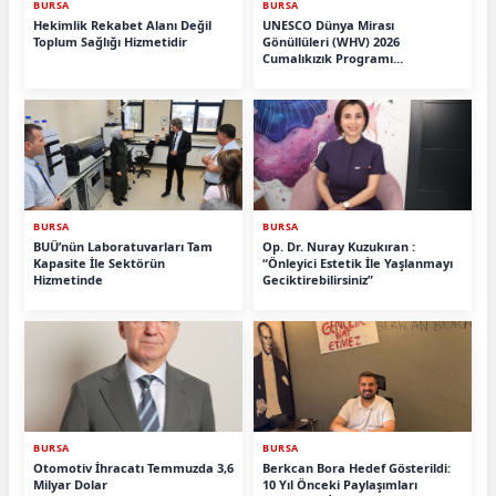
BURSA
BURSA
Hekimlik Rekabet Alanı Değil
UNESCO Dünya Mirası
Toplum Sağlığı Hizmetidir
Gönüllüleri (WHV) 2026
Cumalıkızık Programı
Tamamlandı.
BURSA
BURSA
BUÜ’nün Laboratuvarları Tam
Op. Dr. Nuray Kuzukıran :
Kapasite İle Sektörün
“Önleyici Estetik İle Yaşlanmayı
Hizmetinde
Geciktirebilirsiniz”
BURSA
BURSA
Otomotiv İhracatı Temmuzda 3,6
Berkcan Bora Hedef Gösterildi:
Milyar Dolar
10 Yıl Önceki Paylaşımları