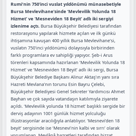
Rumi'nin 750’inci vuslat yıldönümü münasebetiyle
Bursa Mevlevihane’sinde ‘Mevlevilik Yolunda 18
Hizmet’ ve ‘Mesneviden 18 Beyit’ adlı iki sergiyi
izlenime açtı.
Bursa Büyükşehir Belediyesi tarafından
restorasyonu yapılarak hizmete açılan ve ilk günkü
ihtişamına kavuşan 400 yıllık Bursa Mevlevihane’si,
vuslatın 750’inci yıldönümü dolayısıyla birbirinden
farklı programlara ev sahipliği yapıyor. Şeb-i Arus
törenleri kapsamında hazırlanan ‘Mevlevilik Yolunda 18
Hizmet’ ve ‘Mesneviden 18 Beyit’ adlı iki sergi, Bursa
Büyükşehir Belediye Başkanı Alinur Aktaş’ın yanı sıra
Hazreti Mevlana’nın torunu Esin Bayru Çelebi,
Büyükşehir Belediyesi Genel Sekreter Yardımcısı Ahmet
Bayhan ve çok sayıda vatandaşın katılımıyla ziyarete
açıldı. ‘Mevlevilik yolunda 18 hizmet’ başlıklı sergide bir
derviş adayının 1001 günlük hizmet yolculuğu
illüstrasyonlar aracılığıyla anlatılıyor. ‘Mesnevi’den 18
beyit’ sergisinde ise ‘Mesnevi’nin kalbi ve sırrı’ olarak
yorumlanan, Mevlânâ hazretleri tarafından bizzat