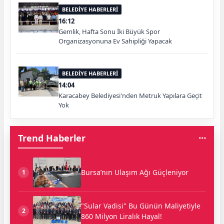
BELEDİYE HABERLERİ
16:12
Gemlik, Hafta Sonu İki Büyük Spor
Organizasyonuna Ev Sahipliği Yapacak
BELEDİYE HABERLERİ
14:04
Karacabey Belediyesi'nden Metruk Yapılara Geçit
Yok
Trend Haberler
Bursa’nın Ulaşım Ağı Güçleniyor
1
"Sular Vadisi" Bu Günün Maliyetiyle
2
860 Milyon Liralık Hayal!