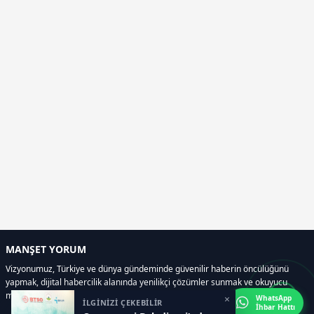
MANŞET YORUM
Vizyonumuz, Türkiye ve dünya gündeminde güvenilir haberin öncülüğünü
yapmak, dijital habercilik alanında yenilikçi çözümler sunmak ve okuyucu
memnuniyetini her zaman ön planda tutmaktır..
×
WhatsApp
İLGİNİZİ ÇEKEBİLİR
İhbar Hattı