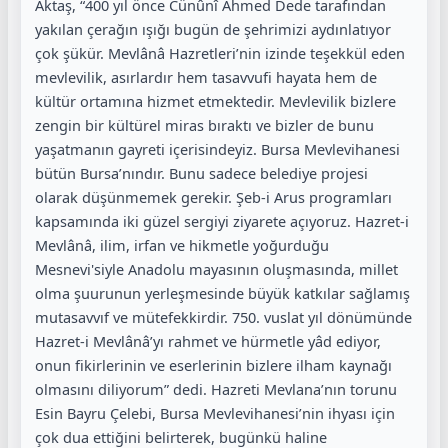
Aktaş, “400 yıl önce Cünûnî Ahmed Dede tarafından
yakılan çerağın ışığı bugün de şehrimizi aydınlatıyor
çok şükür. Mevlânâ Hazretleri’nin izinde teşekkül eden
mevlevilik, asırlardır hem tasavvufi hayata hem de
kültür ortamına hizmet etmektedir. Mevlevilik bizlere
zengin bir kültürel miras bıraktı ve bizler de bunu
yaşatmanın gayreti içerisindeyiz. Bursa Mevlevihanesi
bütün Bursa’nındır. Bunu sadece belediye projesi
olarak düşünmemek gerekir. Şeb-i Arus programları
kapsamında iki güzel sergiyi ziyarete açıyoruz. Hazret-i
Mevlânâ, ilim, irfan ve hikmetle yoğurduğu
Mesnevi'siyle Anadolu mayasının oluşmasında, millet
olma şuurunun yerleşmesinde büyük katkılar sağlamış
mutasavvıf ve mütefekkirdir. 750. vuslat yıl dönümünde
Hazret-i Mevlânâ’yı rahmet ve hürmetle yâd ediyor,
onun fikirlerinin ve eserlerinin bizlere ilham kaynağı
olmasını diliyorum” dedi. Hazreti Mevlana’nın torunu
Esin Bayru Çelebi, Bursa Mevlevihanesi’nin ihyası için
çok dua ettiğini belirterek, bugünkü haline