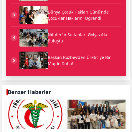
Dünya Çocuk Hakları Günü’nde
3
Çocuklar Haklarını Öğrendi
Nilüfer’in Sultanları Gölyazı’da
4
Buluştu
Başkan Bozbey’den Üreticiye Bir
5
Müjde Daha!
Benzer Haberler