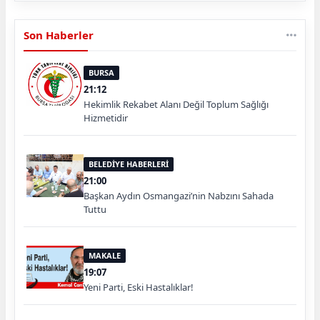
Son Haberler
BURSA
21:12
Hekimlik Rekabet Alanı Değil Toplum Sağlığı
Hizmetidir
BELEDİYE HABERLERİ
21:00
Başkan Aydın Osmangazi’nin Nabzını Sahada
Tuttu
MAKALE
19:07
Yeni Parti, Eski Hastalıklar!