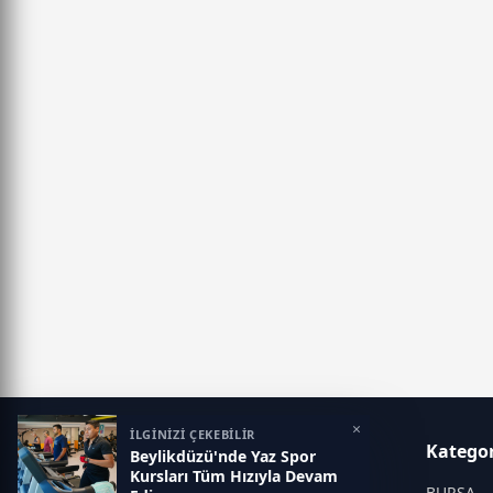
×
İLGİNİZİ ÇEKEBİLİR
MANŞET YORUM
Kategor
Beylikdüzü'nde Yaz Spor
Kursları Tüm Hızıyla Devam
Vizyonumuz, Türkiye ve dünya
BURSA