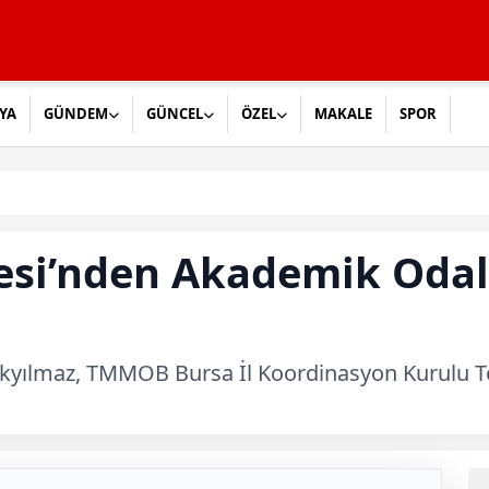
YA
GÜNDEM
GÜNCEL
ÖZEL
MAKALE
SPOR
esi’nden Akademik Oda
kyılmaz, TMMOB Bursa İl Koordinasyon Kurulu To