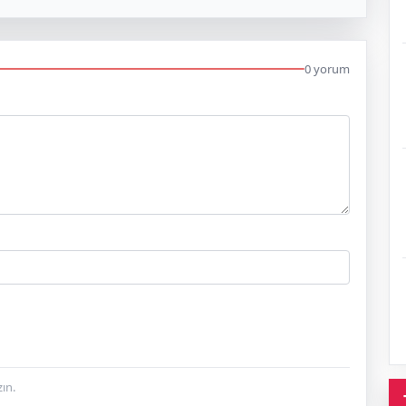
0 yorum
ın.