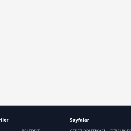
iler
Sayfalar
BELEDİYE
ÇEREZ POLİTİKASI
GİZLİLİK P