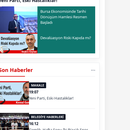
Yeni Parti, Eski Hastalıklar!
Bursa Ekonomisinde Tarihi
Dönüşüm Hamlesi Resmen
Başladı
Devalüasyon Riski Kapıda mı?
Son Haberler
MAKALE
19:07
Yeni Parti, Eski Hastalıklar!
BELEDİYE HABERLERİ
16:12
Gemlik, Hafta Sonu İki Büyük Spor