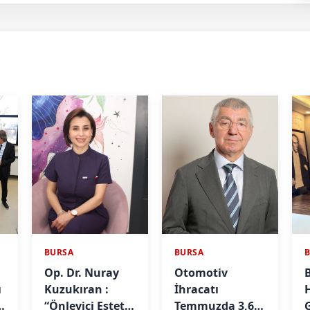
BURSA
BURSA
Op. Dr. Nuray
Otomotiv
ı
Kuzukıran :
İhracatı
e
“Önleyici Estetik
Temmuzda 3,6
G