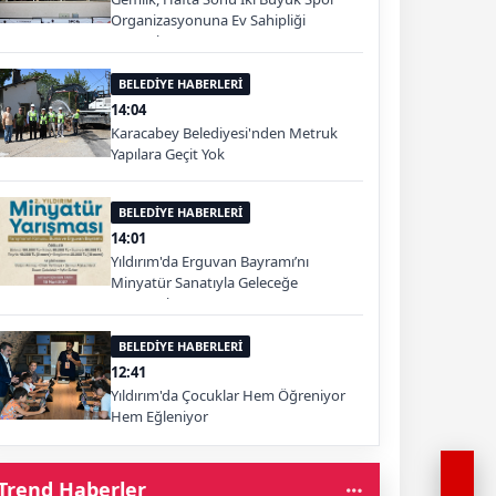
Organizasyonuna Ev Sahipliği
Yapacak
BELEDİYE HABERLERİ
14:04
Karacabey Belediyesi'nden Metruk
Yapılara Geçit Yok
BELEDİYE HABERLERİ
14:01
Yıldırım'da Erguvan Bayramı’nı
Minyatür Sanatıyla Geleceğe
Taşınacak
BELEDİYE HABERLERİ
12:41
Yıldırım'da Çocuklar Hem Öğreniyor
Hem Eğleniyor
Trend Haberler