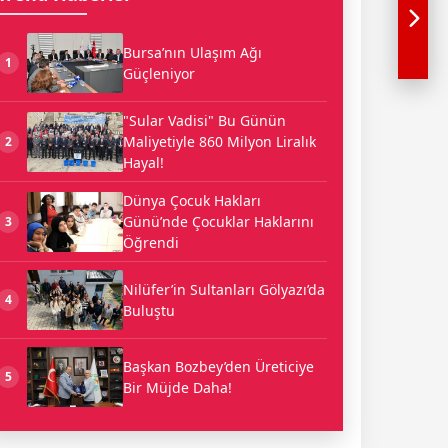
Bursa’nın Ulaşım Ağı
1
Güçleniyor
"Sular Vadisi" Bu Günün
Maliyetiyle 860 Milyon Liralık
2
Hayal!
Dünya Çocuk Hakları
Günü’nde Çocuklar Haklarını
3
Öğrendi
Nilüfer’in Sultanları Gölyazı’da
4
Buluştu
Başkan Bozbey’den Üreticiye
5
Bir Müjde Daha!