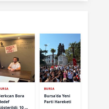
BURSA
BURSA
Berkcan Bora
Bursa'da Yeni
Hedef
Parti Hareketi
österildi: 10 Yıl