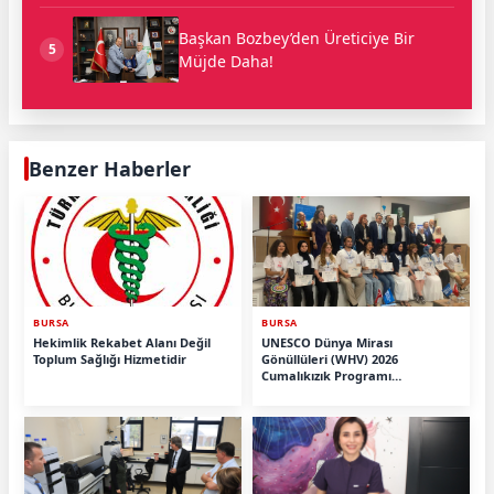
Başkan Bozbey’den Üreticiye Bir
5
Müjde Daha!
Benzer Haberler
BURSA
BURSA
Hekimlik Rekabet Alanı Değil
UNESCO Dünya Mirası
Toplum Sağlığı Hizmetidir
Gönüllüleri (WHV) 2026
Cumalıkızık Programı
Tamamlandı.