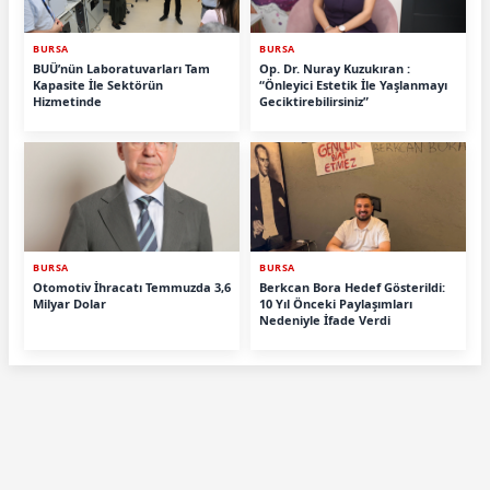
BURSA
BURSA
BUÜ’nün Laboratuvarları Tam
Op. Dr. Nuray Kuzukıran :
Kapasite İle Sektörün
“Önleyici Estetik İle Yaşlanmayı
Hizmetinde
Geciktirebilirsiniz”
BURSA
BURSA
Otomotiv İhracatı Temmuzda 3,6
Berkcan Bora Hedef Gösterildi:
Milyar Dolar
10 Yıl Önceki Paylaşımları
Nedeniyle İfade Verdi