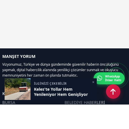
MANŞET YORUM
Vizyonumuz, Türkiye ve dünya gündeminde güvenilir haberin öncülüğünü
yapmak, dijital habercilik alanında yenilikçi çözümler sunmak ve okuyucu
memnuniyetini her zaman ön planda tutmaktır..
WhatsApp
İhbar Hattı
×
İLGİNİZİ ÇEKEBİLİR
Keles'te Yollar Hem
Kategoriler
Yenileniyor Hem Genişliyor
BURSA
BELEDİYE HABERLERİ
YEREL
POLİTİKA
EKONOMİ
ULUSAL