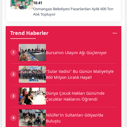
16:41
Osmangazi Belediyesi Pazarlardan Aylık 600 Ton
Atık Topluyor
Trend Haberler
Bursa’nın Ulaşım Ağı Güçleniyor
1
"Sular Vadisi" Bu Günün Maliyetiyle
2
860 Milyon Liralık Hayal!
Dünya Çocuk Hakları Günü’nde
3
Çocuklar Haklarını Öğrendi
Nilüfer’in Sultanları Gölyazı’da
4
Buluştu