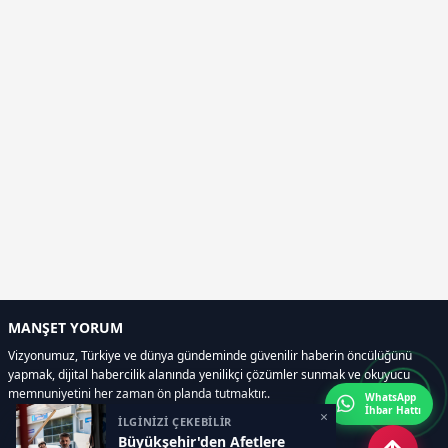
MANŞET YORUM
Vizyonumuz, Türkiye ve dünya gündeminde güvenilir haberin öncülüğünü
yapmak, dijital habercilik alanında yenilikçi çözümler sunmak ve okuyucu
memnuniyetini her zaman ön planda tutmaktır..
WhatsApp
İhbar Hattı
×
İLGİNİZİ ÇEKEBİLİR
Büyükşehir'den Afetlere