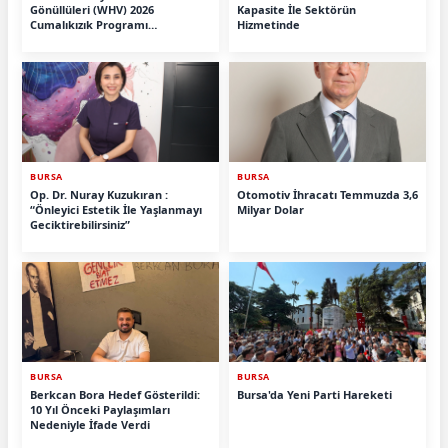
Gönüllüleri (WHV) 2026
Kapasite İle Sektörün
Cumalıkızık Programı
Hizmetinde
Tamamlandı.
BURSA
BURSA
Op. Dr. Nuray Kuzukıran :
Otomotiv İhracatı Temmuzda 3,6
“Önleyici Estetik İle Yaşlanmayı
Milyar Dolar
Geciktirebilirsiniz”
BURSA
BURSA
Berkcan Bora Hedef Gösterildi:
Bursa'da Yeni Parti Hareketi
10 Yıl Önceki Paylaşımları
Nedeniyle İfade Verdi