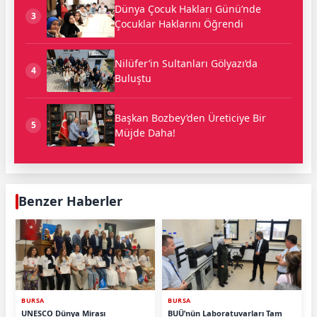
Dünya Çocuk Hakları Günü’nde
3
Çocuklar Haklarını Öğrendi
Nilüfer’in Sultanları Gölyazı’da
4
Buluştu
Başkan Bozbey’den Üreticiye Bir
5
Müjde Daha!
Benzer Haberler
BURSA
BURSA
UNESCO Dünya Mirası
BUÜ’nün Laboratuvarları Tam