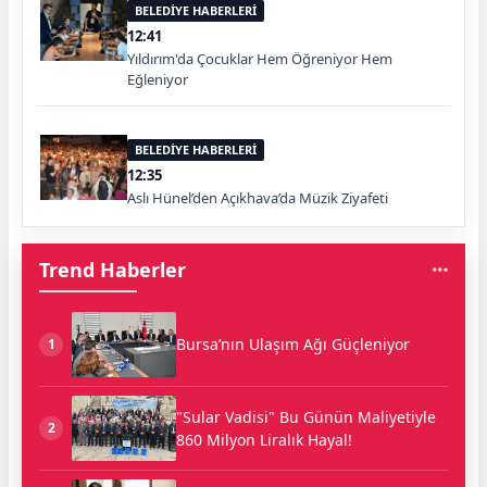
BELEDİYE HABERLERİ
12:41
Yıldırım'da Çocuklar Hem Öğreniyor Hem
Eğleniyor
BELEDİYE HABERLERİ
12:35
Aslı Hünel’den Açıkhava’da Müzik Ziyafeti
Trend Haberler
Bursa’nın Ulaşım Ağı Güçleniyor
1
"Sular Vadisi" Bu Günün Maliyetiyle
2
860 Milyon Liralık Hayal!