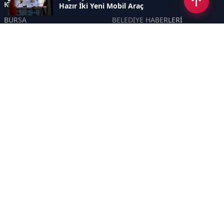
Kategoriler
Hazır İki Yeni Mobil Araç
BURSA
BELEDİYE HABERLERİ
YEREL
POLİTİKA
EKONOMİ
ULUSAL
DÜNYA
GÜNDEM
SON DAKİKA
MANŞET
ASAYİŞ
KÜLTÜR SANAT
TURİZM
TARİH
MAGAZİN
GÜNCEL
RÖPORTAJ
EĞİTİM
KADIN
ÇOCUK
YAŞAM
SAĞLIK
ÇEVRE
DOĞA
TARIM
ÖZEL