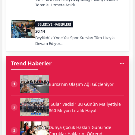
Törenle Hizmete Açıldı.
BELEDİYE HABERLERİ
20:14
Beylikdüzü'nde Yaz Spor Kursları Tüm Hızıyla
Devam Ediyor....
Trend Haberler
Bursa’nın Ulaşım Ağı Güçleniyor
1
"Sular Vadisi" Bu Günün Maliyetiyle
2
860 Milyon Liralık Hayal!
Dünya Çocuk Hakları Günü’nde
3
Çocuklar Haklarını Öğrendi