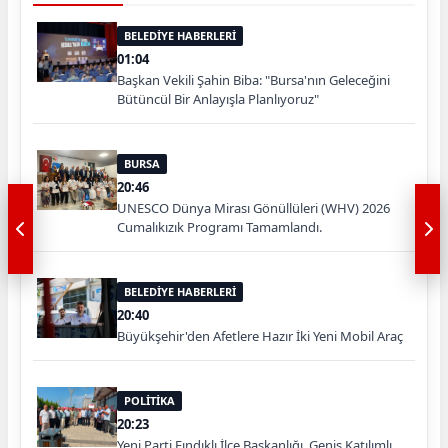
BELEDİYE HABERLERİ
01:04
Başkan Vekili Şahin Biba: "Bursa'nın Geleceğini
Bütüncül Bir Anlayışla Planlıyoruz"
BURSA
20:46
UNESCO Dünya Mirası Gönüllüleri (WHV) 2026
Cumalıkızık Programı Tamamlandı.
BELEDİYE HABERLERİ
20:40
Büyükşehir'den Afetlere Hazır İki Yeni Mobil Araç
POLİTİKA
20:23
Yeni Parti Fındıklı İlçe Başkanlığı, Geniş Katılımlı