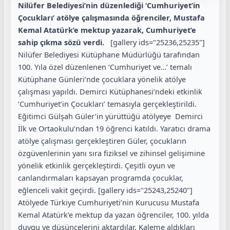
Nilüfer Belediyesi’nin düzenlediği ‘Cumhuriyet’in
Çocukları’ atölye çalışmasında öğrenciler, Mustafa
Kemal Atatürk’e mektup yazarak, Cumhuriyet’e
sahip çıkma sözü verdi.
[gallery ids="25236,25235"]
Nilüfer Belediyesi Kütüphane Müdürlüğü tarafından
100. Yıla özel düzenlenen ‘Cumhuriyet ve…’ temalı
Kütüphane Günleri’nde çocuklara yönelik atölye
çalışması yapıldı. Demirci Kütüphanesi’ndeki etkinlik
‘Cumhuriyet’in Çocukları’ temasıyla gerçekleştirildi.
Eğitimci Gülşah Güler’in yürüttüğü atölyeye Demirci
İlk ve Ortaokulu’ndan 19 öğrenci katıldı. Yaratıcı drama
atölye çalışması gerçekleştiren Güler, çocukların
özgüvenlerinin yanı sıra fiziksel ve zihinsel gelişimine
yönelik etkinlik gerçekleştirdi. Çeşitli oyun ve
canlandırmaları kapsayan programda çocuklar,
eğlenceli vakit geçirdi. [gallery ids="25243,25240"]
Atölyede Türkiye Cumhuriyeti’nin Kurucusu Mustafa
Kemal Atatürk’e mektup da yazan öğrenciler, 100. yılda
duygu ve düşüncelerini aktardılar. Kaleme aldıkları