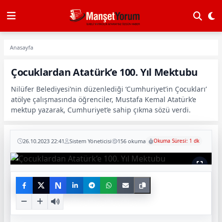
Anasayfa
Çocuklardan Atatürk’e 100. Yıl Mektubu
Nilüfer Belediyesi’nin düzenlediği ‘Cumhuriyet’in Çocukları’
atölye çalışmasında öğrenciler, Mustafa Kemal Atatürk’e
mektup yazarak, Cumhuriyet’e sahip çıkma sözü verdi.
26.10.2023 22:41
Sistem Yöneticisi
156 okuma
Okuma Süresi: 1 dk
N