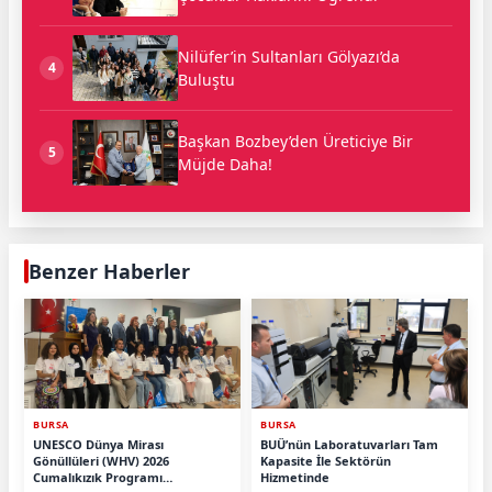
Nilüfer’in Sultanları Gölyazı’da
4
Buluştu
Başkan Bozbey’den Üreticiye Bir
5
Müjde Daha!
Benzer Haberler
BURSA
BURSA
UNESCO Dünya Mirası
BUÜ’nün Laboratuvarları Tam
Gönüllüleri (WHV) 2026
Kapasite İle Sektörün
Cumalıkızık Programı
Hizmetinde