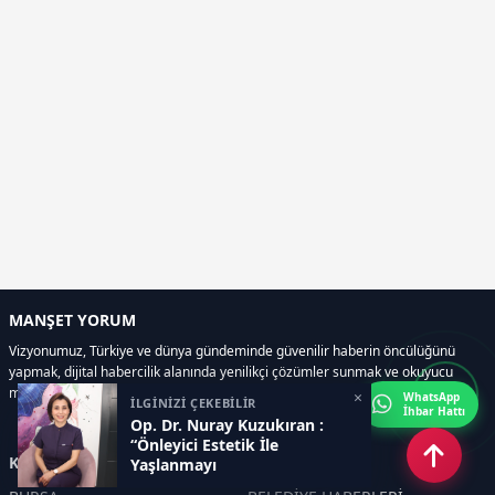
MANŞET YORUM
Vizyonumuz, Türkiye ve dünya gündeminde güvenilir haberin öncülüğünü
yapmak, dijital habercilik alanında yenilikçi çözümler sunmak ve okuyucu
memnuniyetini her zaman ön planda tutmaktır..
×
WhatsApp
İLGİNİZİ ÇEKEBİLİR
İhbar Hattı
Op. Dr. Nuray Kuzukıran :
“Önleyici Estetik İle
Kategoriler
Yaşlanmayı
Geciktirebilirsiniz”