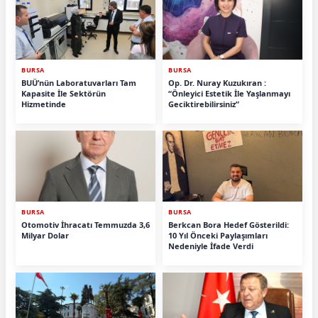
BURSA
BURSA
BUÜ’nün Laboratuvarları Tam
Op. Dr. Nuray Kuzukıran :
Kapasite İle Sektörün
“Önleyici Estetik İle Yaşlanmayı
Hizmetinde
Geciktirebilirsiniz”
BURSA
BURSA
Otomotiv İhracatı Temmuzda 3,6
Berkcan Bora Hedef Gösterildi:
Milyar Dolar
10 Yıl Önceki Paylaşımları
Nedeniyle İfade Verdi