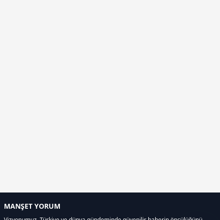
MANŞET YORUM
Vizyonumuz, Türkiye ve dünya gündeminde güvenilir haberin öncülüğünü