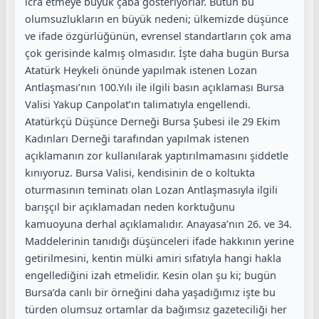
icra etmeye büyük çaba gösteriyorlar. Bütün bu
olumsuzlukların en büyük nedeni; ülkemizde düşünce
ve ifade özgürlüğünün, evrensel standartların çok ama
çok gerisinde kalmış olmasıdır. İşte daha bugün Bursa
Atatürk Heykeli önünde yapılmak istenen Lozan
Antlaşması’nın 100.Yılı ile ilgili basın açıklaması Bursa
Valisi Yakup Canpolat’ın talimatıyla engellendi.
Atatürkçü Düşünce Derneği Bursa Şubesi ile 29 Ekim
Kadınları Derneği tarafından yapılmak istenen
açıklamanın zor kullanılarak yaptırılmamasını şiddetle
kınıyoruz. Bursa Valisi, kendisinin de o koltukta
oturmasının teminatı olan Lozan Antlaşmasıyla ilgili
barışçıl bir açıklamadan neden korktuğunu
kamuoyuna derhal açıklamalıdır. Anayasa’nın 26. ve 34.
Maddelerinin tanıdığı düşünceleri ifade hakkının yerine
getirilmesini, kentin mülki amiri sıfatıyla hangi hakla
engellediğini izah etmelidir. Kesin olan şu ki; bugün
Bursa’da canlı bir örneğini daha yaşadığımız işte bu
türden olumsuz ortamlar da bağımsız gazeteciliği her