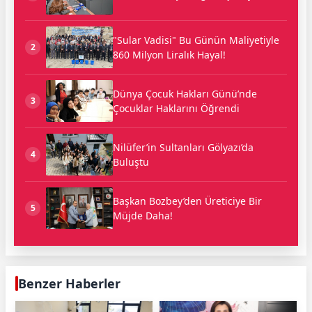
"Sular Vadisi" Bu Günün Maliyetiyle
2
860 Milyon Liralık Hayal!
Dünya Çocuk Hakları Günü’nde
3
Çocuklar Haklarını Öğrendi
Nilüfer’in Sultanları Gölyazı’da
4
Buluştu
Başkan Bozbey’den Üreticiye Bir
5
Müjde Daha!
Benzer Haberler