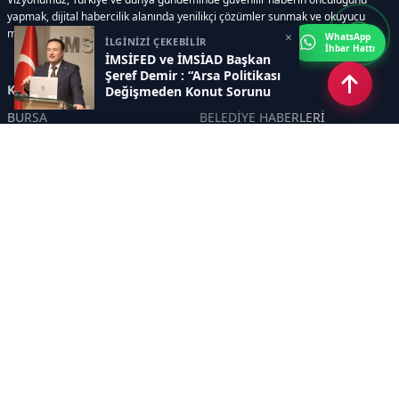
yapmak, dijital habercilik alanında yenilikçi çözümler sunmak ve okuyucu
memnuniyetini her zaman ön planda tutmaktır..
×
WhatsApp
İLGİNİZİ ÇEKEBİLİR
İhbar Hattı
İMSİFED ve İMSİAD Başkan
Şeref Demir : “Arsa Politikası
Kategoriler
Değişmeden Konut Sorunu
Çözülmez ”
BURSA
BELEDİYE HABERLERİ
YEREL
POLİTİKA
EKONOMİ
ULUSAL
DÜNYA
GÜNDEM
SON DAKİKA
MANŞET
ASAYİŞ
KÜLTÜR SANAT
TURİZM
TARİH
MAGAZİN
GÜNCEL
RÖPORTAJ
EĞİTİM
KADIN
ÇOCUK