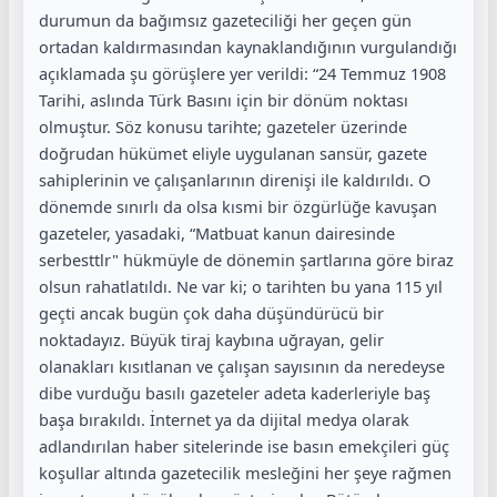
durumun da bağımsız gazeteciliği her geçen gün
ortadan kaldırmasından kaynaklandığının vurgulandığı
açıklamada şu görüşlere yer verildi: “24 Temmuz 1908
Tarihi, aslında Türk Basını için bir dönüm noktası
olmuştur. Söz konusu tarihte; gazeteler üzerinde
doğrudan hükümet eliyle uygulanan sansür, gazete
sahiplerinin ve çalışanlarının direnişi ile kaldırıldı. O
dönemde sınırlı da olsa kısmi bir özgürlüğe kavuşan
gazeteler, yasadaki, “Matbuat kanun dairesinde
serbesttlr" hükmüyle de dönemin şartlarına göre biraz
olsun rahatlatıldı. Ne var ki; o tarihten bu yana 115 yıl
geçti ancak bugün çok daha düşündürücü bir
noktadayız. Büyük tiraj kaybına uğrayan, gelir
olanakları kısıtlanan ve çalışan sayısının da neredeyse
dibe vurduğu basılı gazeteler adeta kaderleriyle baş
başa bırakıldı. İnternet ya da dijital medya olarak
adlandırılan haber sitelerinde ise basın emekçileri güç
koşullar altında gazetecilik mesleğini her şeye rağmen