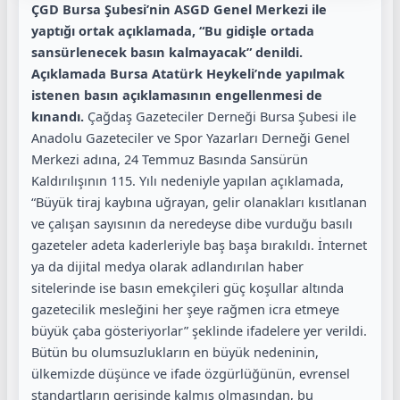
ÇGD Bursa Şubesi’nin ASGD Genel Merkezi ile
yaptığı ortak açıklamada, “Bu gidişle ortada
sansürlenecek basın kalmayacak” denildi.
Açıklamada Bursa Atatürk Heykeli’nde yapılmak
istenen basın açıklamasının engellenmesi de
kınandı.
Çağdaş Gazeteciler Derneği Bursa Şubesi ile
Anadolu Gazeteciler ve Spor Yazarları Derneği Genel
Merkezi adına, 24 Temmuz Basında Sansürün
Kaldırılışının 115. Yılı nedeniyle yapılan açıklamada,
“Büyük tiraj kaybına uğrayan, gelir olanakları kısıtlanan
ve çalışan sayısının da neredeyse dibe vurduğu basılı
gazeteler adeta kaderleriyle baş başa bırakıldı. İnternet
ya da dijital medya olarak adlandırılan haber
sitelerinde ise basın emekçileri güç koşullar altında
gazetecilik mesleğini her şeye rağmen icra etmeye
büyük çaba gösteriyorlar” şeklinde ifadelere yer verildi.
Bütün bu olumsuzlukların en büyük nedeninin,
ülkemizde düşünce ve ifade özgürlüğünün, evrensel
standartların gerisinde kalmış olmasından, bu