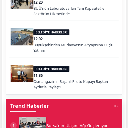
12:20
BUÜ’nün Laboratuvarları Tam Kapasite İle
Sektörün Hizmetinde
BELEDİYE HABERLERİ
12:02
Büyükşehir'den Mudanya'nın Altyapısına Güçlü
Yatırım
BELEDİYE HABERLERİ
11:36
Osmangazi’nin Başarılı Pilotu Kupayı Başkan
Aydın’la Paylaştı
Trend Haberler
Bursa’nın Ulaşım Ağı Güçleniyor
1