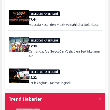
BELEDİYE HABERLERİ
17:44
Mustafa Keser’den Müzik ve Kahkaha Dolu Gece
BELEDİYE HABERLERİ
17:38
Osmangazi’de Geleceğin Yüzücüleri Sertifikalarını
Aldı
BELEDİYE HABERLERİ
12:22
Fetih Coşkusu Keles’e Taşındı
Trend Haberler