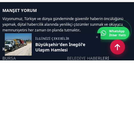
MANŞET YORUM
Vizyonumuz, Türkiye ve dünya gündeminde güvenilir haberin öncülüğünü
yapmak, dijital habercilik alanında yenilikçi çözümler sunmak ve okuyucu
memnuniyetini her zaman ön planda tutmaktır..
WhatsApp
İhbar Hattı
×
İLGİNİZİ ÇEKEBİLİR
Büyükşehir'den İnegöl'e
Kategoriler
Ulaşım Hamlesi
BURSA
BELEDİYE HABERLERİ
YEREL
POLİTİKA
EKONOMİ
ULUSAL
DÜNYA
GÜNDEM
SON DAKİKA
MANŞET
ASAYİŞ
KÜLTÜR SANAT
TURİZM
TARİH
MAGAZİN
GÜNCEL