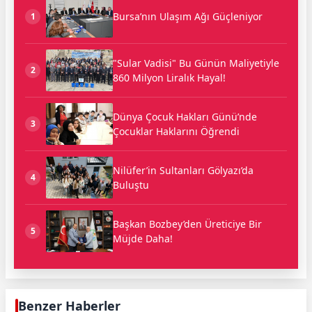
Bursa’nın Ulaşım Ağı Güçleniyor
1
"Sular Vadisi" Bu Günün Maliyetiyle
2
860 Milyon Liralık Hayal!
Dünya Çocuk Hakları Günü’nde
3
Çocuklar Haklarını Öğrendi
Nilüfer’in Sultanları Gölyazı’da
4
Buluştu
Başkan Bozbey’den Üreticiye Bir
5
Müjde Daha!
Benzer Haberler