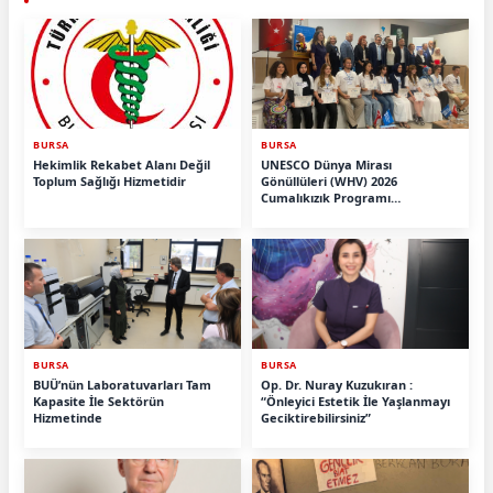
BURSA
BURSA
Hekimlik Rekabet Alanı Değil
UNESCO Dünya Mirası
Toplum Sağlığı Hizmetidir
Gönüllüleri (WHV) 2026
Cumalıkızık Programı
Tamamlandı.
BURSA
BURSA
BUÜ’nün Laboratuvarları Tam
Op. Dr. Nuray Kuzukıran :
Kapasite İle Sektörün
“Önleyici Estetik İle Yaşlanmayı
Hizmetinde
Geciktirebilirsiniz”