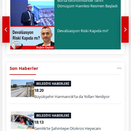
Bursa Ekonomisinde Tarihi
Dönüşüm Hamlesi Resmen Başladı
Devalüasyon Riski Kapıda mı?
Son Haberler
BELEDİYE HABERLERİ
18:20
Büyükşehir Harmancık’ta da Yolları Yeniliyor
BELEDİYE HABERLERİ
18:13
Gemlik’te Şahintepe Otokros Heyecanı