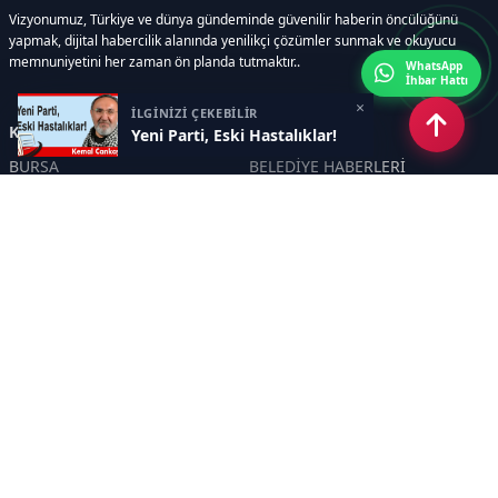
Vizyonumuz, Türkiye ve dünya gündeminde güvenilir haberin öncülüğünü
yapmak, dijital habercilik alanında yenilikçi çözümler sunmak ve okuyucu
memnuniyetini her zaman ön planda tutmaktır..
WhatsApp
İhbar Hattı
×
İLGİNİZİ ÇEKEBİLİR
Kategoriler
Yeni Parti, Eski Hastalıklar!
BURSA
BELEDİYE HABERLERİ
YEREL
POLİTİKA
EKONOMİ
ULUSAL
DÜNYA
GÜNDEM
SON DAKİKA
MANŞET
ASAYİŞ
KÜLTÜR SANAT
TURİZM
TARİH
MAGAZİN
GÜNCEL
RÖPORTAJ
EĞİTİM
KADIN
ÇOCUK