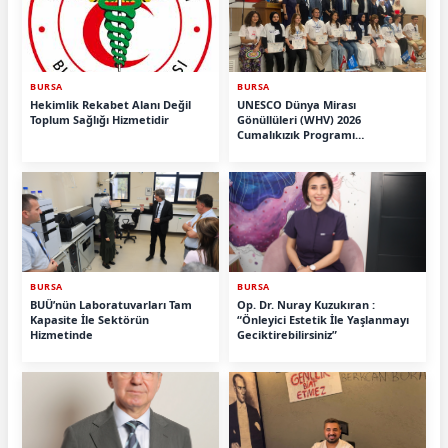
BURSA
BURSA
Hekimlik Rekabet Alanı Değil
UNESCO Dünya Mirası
Toplum Sağlığı Hizmetidir
Gönüllüleri (WHV) 2026
Cumalıkızık Programı
Tamamlandı.
BURSA
BURSA
BUÜ’nün Laboratuvarları Tam
Op. Dr. Nuray Kuzukıran :
Kapasite İle Sektörün
“Önleyici Estetik İle Yaşlanmayı
Hizmetinde
Geciktirebilirsiniz”