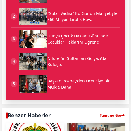
"Sular Vadisi" Bu Günün Maliyetiyle
2
860 Milyon Liralık Hayal!
Dünya Çocuk Hakları Günü’nde
3
Çocuklar Haklarını Öğrendi
Nilüfer’in Sultanları Gölyazı’da
4
Buluştu
Başkan Bozbey’den Üreticiye Bir
5
Müjde Daha!
Benzer Haberler
Tümünü Gör