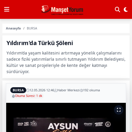
Anasayfa
BURSA
Yıldırım'da Türkü Şöleni
Yıldırım’da yaşam kalitesini artırmaya yönelik çalışmalarını
sadece fiziki yatırımlarla sınırlı tutmayan Yıldırım Belediyesi,
kültür ve sanat projeleriyle de kente değer katmayı
sürdürüyor.
BURSA
12.05.2026 12:46
Haber Merkezi
192 okuma
Okuma Süresi: 1 dk