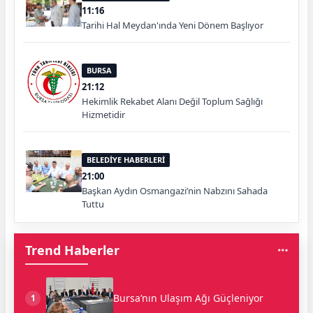
11:16
Tarihi Hal Meydan'ında Yeni Dönem Başlıyor
BURSA
21:12
Hekimlik Rekabet Alanı Değil Toplum Sağlığı
Hizmetidir
BELEDİYE HABERLERİ
21:00
Başkan Aydın Osmangazi’nin Nabzını Sahada
Tuttu
Trend Haberler
Bursa’nın Ulaşım Ağı Güçleniyor
1