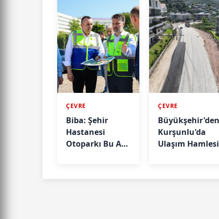
ÇEVRE
ÇEVRE
Biba: Şehir
Büyükşehir'de
Hastanesi
Kurşunlu'da
Otoparkı Bu Ay
Ulaşım Hamles
Hizmete
Açılacak