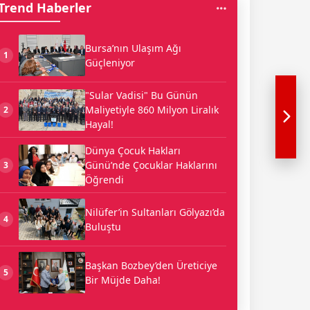
Trend Haberler
Bursa’nın Ulaşım Ağı
1
Güçleniyor
"Sular Vadisi" Bu Günün
Maliyetiyle 860 Milyon Liralık
2
Hayal!
Dünya Çocuk Hakları
Günü’nde Çocuklar Haklarını
3
Öğrendi
Nilüfer’in Sultanları Gölyazı’da
4
Buluştu
Başkan Bozbey’den Üreticiye
5
Bir Müjde Daha!