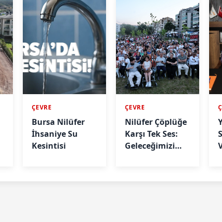
ÇEVRE
ÇEVRE
n
Bursa Nilüfer
Nilüfer Çöplüğe
İhsaniye Su
Karşı Tek Ses:
i
Kesintisi
Geleceğimizi
Kirletmenize
İzin
Vermeyeceğiz