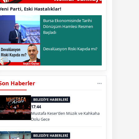
Yeni Parti, Eski Hastalıklar!
Bursa Ekonomisinde Tarihi
Dönüşüm Hamlesi Resmen
Başladı
Devalüasyon Riski Kapıda mı?
Son Haberler
BELEDİYE HABERLERİ
17:44
Mustafa Keser’den Müzik ve Kahkaha
Dolu Gece
BELEDİYE HABERLERİ