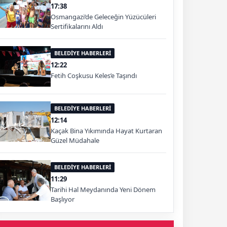
17:38
Osmangazi’de Geleceğin Yüzücüleri
Sertifikalarını Aldı
BELEDİYE HABERLERİ
12:22
Fetih Coşkusu Keles’e Taşındı
BELEDİYE HABERLERİ
12:14
Kaçak Bina Yıkımında Hayat Kurtaran
Güzel Müdahale
BELEDİYE HABERLERİ
11:29
Tarihi Hal Meydanında Yeni Dönem
Başlıyor