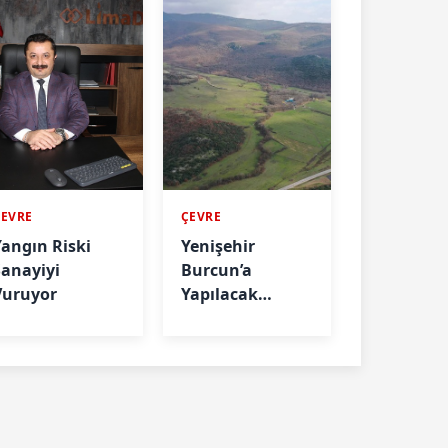
ÇEVRE
ÇEVRE
Yangın Riski
Yenişehir
Sanayiyi
Burcun’a
Vuruyor
Yapılacak
Çimento
Fabrikasını
Yargı Durdurdu