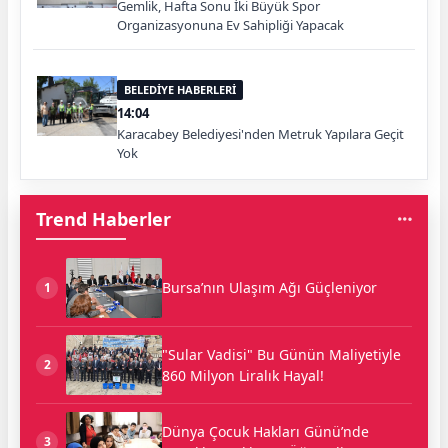
Gemlik, Hafta Sonu İki Büyük Spor
Organizasyonuna Ev Sahipliği Yapacak
BELEDİYE HABERLERİ
14:04
Karacabey Belediyesi'nden Metruk Yapılara Geçit
Yok
Trend Haberler
Bursa’nın Ulaşım Ağı Güçleniyor
1
"Sular Vadisi" Bu Günün Maliyetiyle
2
860 Milyon Liralık Hayal!
Dünya Çocuk Hakları Günü’nde
3