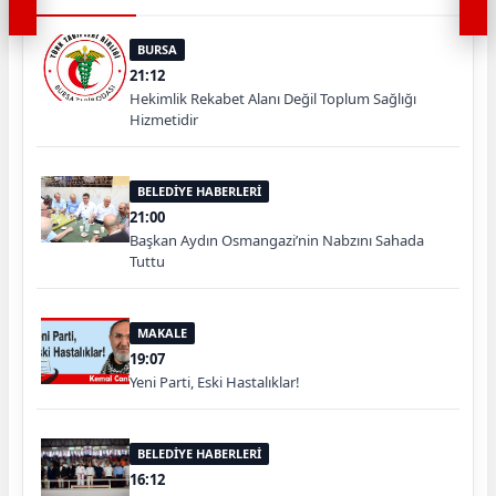
BURSA
21:12
Hekimlik Rekabet Alanı Değil Toplum Sağlığı
Hizmetidir
BELEDİYE HABERLERİ
21:00
Başkan Aydın Osmangazi’nin Nabzını Sahada
Tuttu
MAKALE
19:07
Yeni Parti, Eski Hastalıklar!
BELEDİYE HABERLERİ
16:12