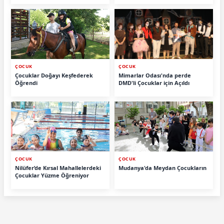
ÇOCUK
ÇOCUK
Çocuklar Doğayı Keşfederek
Mimarlar Odası'nda perde
Öğrendi
DMD'li Çocuklar için Açıldı
ÇOCUK
ÇOCUK
Nilüfer’de Kırsal Mahallelerdeki
Mudanya'da Meydan Çocukların
Çocuklar Yüzme Öğreniyor