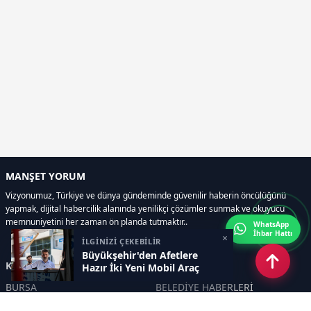
MANŞET YORUM
Vizyonumuz, Türkiye ve dünya gündeminde güvenilir haberin öncülüğünü
yapmak, dijital habercilik alanında yenilikçi çözümler sunmak ve okuyucu
memnuniyetini her zaman ön planda tutmaktır..
WhatsApp
İhbar Hattı
×
İLGİNİZİ ÇEKEBİLİR
Büyükşehir'den Afetlere
Kategoriler
Hazır İki Yeni Mobil Araç
BURSA
BELEDİYE HABERLERİ
YEREL
POLİTİKA