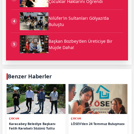
Çocuklar Haklarını Öğrendi
Nilüfer’in Sultanları Gölyazı’da
4
Buluştu
Başkan Bozbey’den Üreticiye Bir
5
Müjde Daha!
Benzer Haberler
ÇOCUK
ÇOCUK
Karacabey Belediye Başkanı
LÖSEV'den 24 Temmuz Buluşması
Fatih Karabatı Sözünü Tuttu