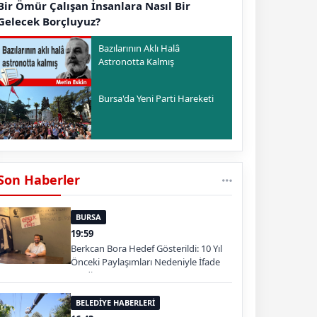
Bir Ömür Çalışan İnsanlara Nasıl Bir
Gelecek Borçluyuz?
Bazılarının Aklı Halâ
Astronotta Kalmış
Bursa'da Yeni Parti Hareketi
Son Haberler
BURSA
19:59
Berkcan Bora Hedef Gösterildi: 10 Yıl
Önceki Paylaşımları Nedeniyle İfade
Verdi
BELEDİYE HABERLERİ