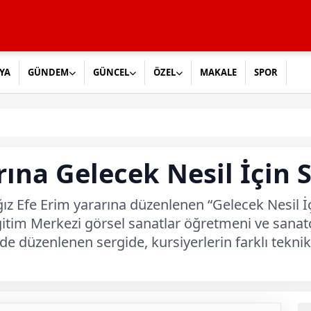
YA
GÜNDEM
GÜNCEL
ÖZEL
MAKALE
SPOR
ına Gelecek Nesil İçin 
ız Efe Erim yararına düzenlenen “Gelecek Nesil İ
k Eğitim Merkezi görsel sanatlar öğretmeni ve sana
de düzenlenen sergide, kursiyerlerin farklı tekni