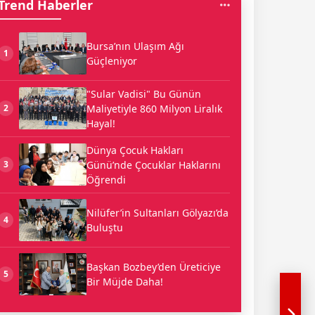
Trend Haberler
Bursa’nın Ulaşım Ağı
1
Güçleniyor
"Sular Vadisi" Bu Günün
Maliyetiyle 860 Milyon Liralık
2
Hayal!
Dünya Çocuk Hakları
Günü’nde Çocuklar Haklarını
3
Öğrendi
Nilüfer’in Sultanları Gölyazı’da
4
Buluştu
Başkan Bozbey’den Üreticiye
5
Bir Müjde Daha!