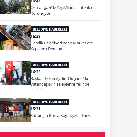
16:43
Osmangazi’de Yeşil Alanlar Titizlikle
Korunuyor
BELEDİYE HABERLERİ
16:39
Gemlik Belediyesi’nden Marketlere
Kapsamlı Denetim
BELEDİYE HABERLERİ
16:32
Başkan Erkan Aydın, Doğancı’da
Vatandaşların Taleplerini Yerinde
Dinledi
BELEDİYE HABERLERİ
15:31
Satrançta Bursa Büyükşehir Farkı