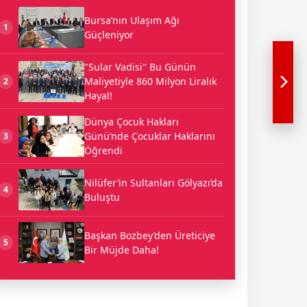
Bursa’nın Ulaşım Ağı
1
Güçleniyor
"Sular Vadisi" Bu Günün
Maliyetiyle 860 Milyon Liralık
2
Hayal!
Dünya Çocuk Hakları
Günü’nde Çocuklar Haklarını
3
Öğrendi
Nilüfer’in Sultanları Gölyazı’da
4
Buluştu
Başkan Bozbey’den Üreticiye
5
Bir Müjde Daha!