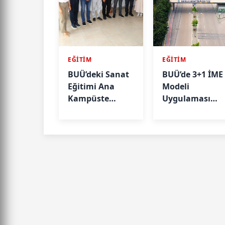
EĞİTİM
EĞİTİM
BUÜ’deki Sanat
BUÜ’de 3+1 İME
Eğitimi Ana
Modeli
Kampüste
Uygulaması
Devam Edecek
Başlıyor