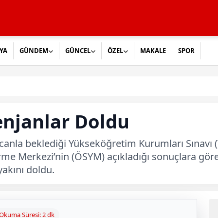
YA
GÜNDEM
GÜNCEL
ÖZEL
MAKALE
SPOR
njanlar Doldu
canla beklediği Yükseköğretim Kurumları Sınavı (Y
irme Merkezi’nin (ÖSYM) açıkladığı sonuçlara gör
akını doldu.
Okuma Süresi: 2 dk