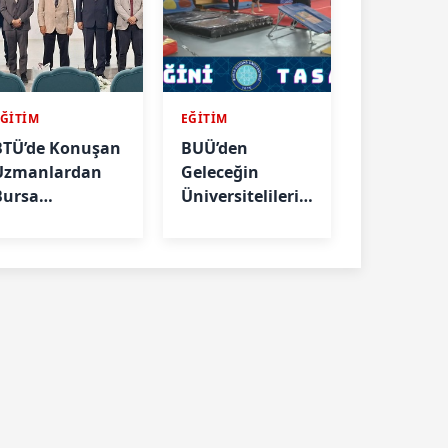
EĞİTİM
EĞİTİM
BTÜ’de Konuşan
BUÜ’den
Uzmanlardan
Geleceğin
Bursa
Üniversitelilerine
OSB’lerine
Dijital Rehberlik
Deprem Önlemi
Hizmeti
Çağrısı