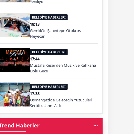
Yeniliyor
BELEDİYE HABERLERİ
18:13
Gemlik’te Şahintepe Otokros
Heyecanı
BELEDİYE HABERLERİ
17:44
Mustafa Keser’den Müzik ve Kahkaha
Dolu Gece
BELEDİYE HABERLERİ
17:38
Osmangazi’de Geleceğin Yüzücüleri
Sertifikalarını Aldı
Trend Haberler