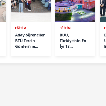
EĞİTİM
EĞİTİM
Aday öğrenciler
BUÜ,
BTÜ Tercih
Türkiye’nin En
Günleri'ne
İyi 18
Yoğun İlgi
Üniversitesi
Gösterdi
Arasında Yer
Aldı