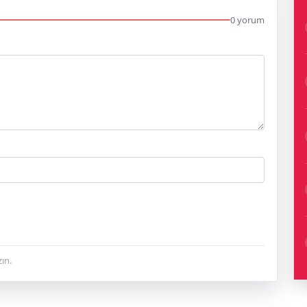
0 yorum
ın.