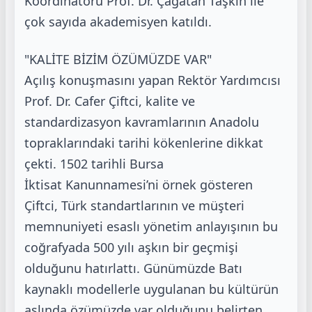
Koordinatörü Prof. Dr.
Çağatan Taşkın ile
çok sayıda akademisyen katıldı.
"KALİTE BİZİM ÖZÜMÜZDE VAR"
Açılış konuşmasını yapan Rektör Yardımcısı
Prof. Dr. Cafer Çiftci, kalite ve
standardizasyon
kavramlarının Anadolu
topraklarındaki tarihi kökenlerine dikkat
çekti. 1502 tarihli Bursa
İktisat
Kanunnamesi’ni örnek gösteren
Çiftci, Türk standartlarının ve müşteri
memnuniyeti esaslı yönetim
anlayışının bu
coğrafyada 500 yılı aşkın bir geçmişi
olduğunu hatırlattı. Günümüzde Batı
kaynaklı
modellerle uygulanan bu kültürün
aslında özümüzde var olduğunu belirten