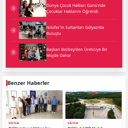
Dünya Çocuk Hakları Günü’nde
3
Çocuklar Haklarını Öğrendi
Nilüfer’in Sultanları Gölyazı’da
4
Buluştu
Başkan Bozbey’den Üreticiye Bir
5
Müjde Daha!
Benzer Haberler
EĞİTİM
EĞİTİM