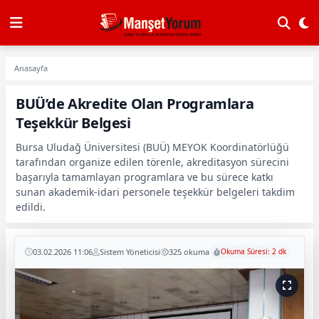
Anasayfa
BUÜ’de Akredite Olan Programlara
Teşekkür Belgesi
Bursa Uludağ Üniversitesi (BUÜ) MEYOK Koordinatörlüğü
tarafından organize edilen törenle, akreditasyon sürecini
başarıyla tamamlayan programlara ve bu sürece katkı
sunan akademik-idari personele teşekkür belgeleri takdim
edildi.
03.02.2026 11:06
Sistem Yöneticisi
325 okuma
Okuma Süresi: 2 dk