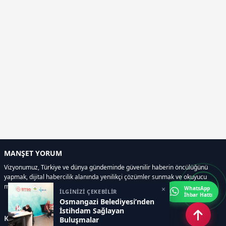
MANŞET YORUM
Vizyonumuz, Türkiye ve dünya gündeminde güvenilir haberin öncülüğünü
yapmak, dijital habercilik alanında yenilikçi çözümler sunmak ve okuyucu
memnuniyetini her zaman ön planda tutmaktır..
×
WhatsApp
İLGİNİZİ ÇEKEBİLİR
İhbar Hattı
Osmangazi Belediyesi’nden
İstihdam Sağlayan
Kategoriler
Buluşmalar