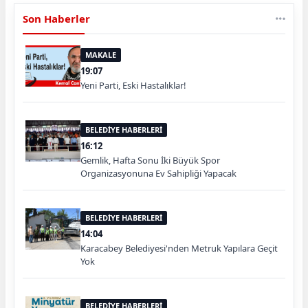
Son Haberler
MAKALE
19:07
Yeni Parti, Eski Hastalıklar!
BELEDİYE HABERLERİ
16:12
Gemlik, Hafta Sonu İki Büyük Spor
Organizasyonuna Ev Sahipliği Yapacak
BELEDİYE HABERLERİ
14:04
Karacabey Belediyesi'nden Metruk Yapılara Geçit
Yok
BELEDİYE HABERLERİ