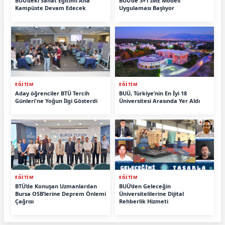
BUÜ’deki Sanat Eğitimi Ana
BUÜ’de 3+1 İME Modeli
Kampüste Devam Edecek
Uygulaması Başlıyor
EĞİTİM
EĞİTİM
Aday öğrenciler BTÜ Tercih
BUÜ, Türkiye’nin En İyi 18
Günleri'ne Yoğun İlgi Gösterdi
Üniversitesi Arasında Yer Aldı
EĞİTİM
EĞİTİM
BTÜ’de Konuşan Uzmanlardan
BUÜ’den Geleceğin
Bursa OSB’lerine Deprem Önlemi
Üniversitelilerine Dijital
Çağrısı
Rehberlik Hizmeti