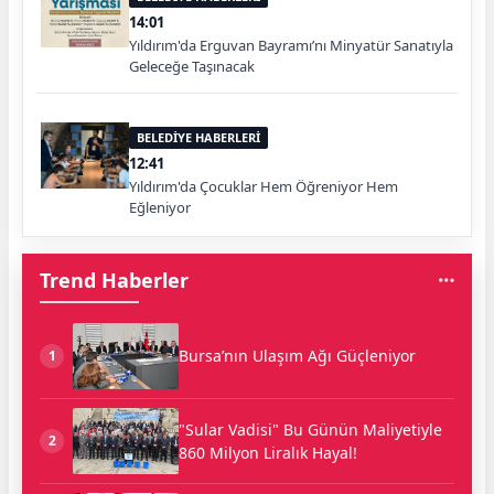
14:01
Yıldırım'da Erguvan Bayramı’nı Minyatür Sanatıyla
Geleceğe Taşınacak
BELEDİYE HABERLERİ
12:41
Yıldırım'da Çocuklar Hem Öğreniyor Hem
Eğleniyor
Trend Haberler
Bursa’nın Ulaşım Ağı Güçleniyor
1
"Sular Vadisi" Bu Günün Maliyetiyle
2
860 Milyon Liralık Hayal!