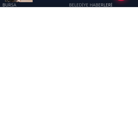
BURSA
BELEDİYE HABERLERİ
YEREL
POLİTİKA
EKONOMİ
ULUSAL
DÜNYA
GÜNDEM
SON DAKİKA
MANŞET
ASAYİŞ
KÜLTÜR SANAT
TURİZM
TARİH
MAGAZİN
GÜNCEL
RÖPORTAJ
EĞİTİM
KADIN
ÇOCUK
YAŞAM
SAĞLIK
ÇEVRE
DOĞA
TARIM
ÖZEL
ÖZEL HABER
DİZİ YAZI