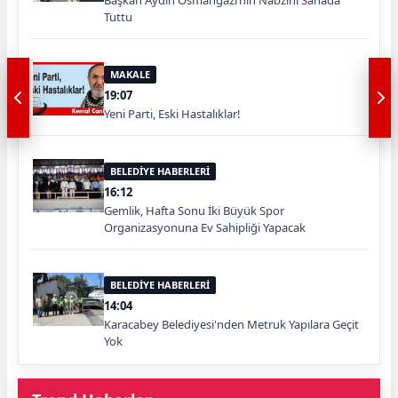
Tuttu
MAKALE
19:07
Yeni Parti, Eski Hastalıklar!
BELEDİYE HABERLERİ
16:12
Gemlik, Hafta Sonu İki Büyük Spor
Organizasyonuna Ev Sahipliği Yapacak
BELEDİYE HABERLERİ
14:04
Karacabey Belediyesi'nden Metruk Yapılara Geçit
Yok