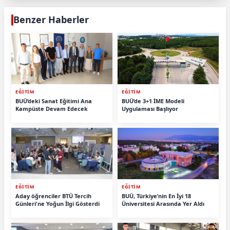
Benzer Haberler
EĞİTİM
EĞİTİM
BUÜ’deki Sanat Eğitimi Ana
BUÜ’de 3+1 İME Modeli
Kampüste Devam Edecek
Uygulaması Başlıyor
EĞİTİM
EĞİTİM
Aday öğrenciler BTÜ Tercih
BUÜ, Türkiye’nin En İyi 18
Günleri'ne Yoğun İlgi Gösterdi
Üniversitesi Arasında Yer Aldı