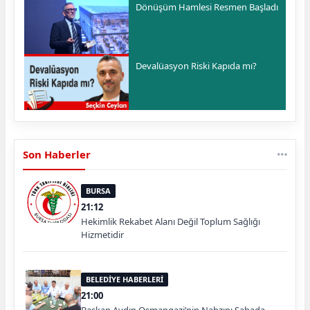
Dönüşüm Hamlesi Resmen Başladı
Devalüasyon Riski Kapıda mı?
Son Haberler
BURSA
21:12
Hekimlik Rekabet Alanı Değil Toplum Sağlığı
Hizmetidir
BELEDİYE HABERLERİ
21:00
Başkan Aydın Osmangazi’nin Nabzını Sahada