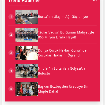
Trend Haberler
Bursa’nın Ulaşım Ağı Güçleniyor
1
"Sular Vadisi" Bu Günün Maliyetiyle
2
860 Milyon Liralık Hayal!
Dünya Çocuk Hakları Günü’nde
3
Çocuklar Haklarını Öğrendi
Nilüfer’in Sultanları Gölyazı’da
4
Buluştu
Başkan Bozbey’den Üreticiye Bir
5
Müjde Daha!