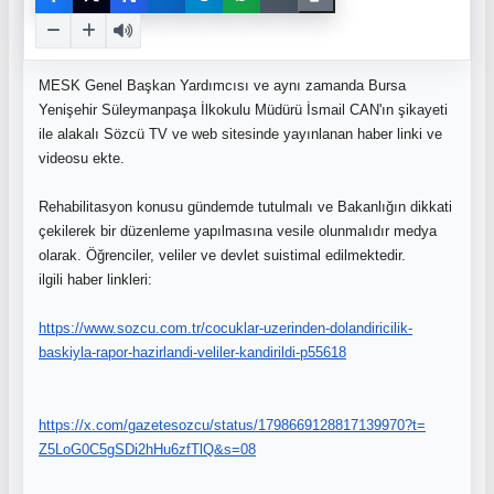
MESK Genel Başkan Yardımcısı ve aynı zamanda Bursa
Yenişehir Süleymanpaşa İlkokulu Müdürü İsmail CAN'ın şikayeti
ile alakalı Sözcü TV ve web sitesinde yayınlanan haber linki ve
videosu ekte.
Rehabilitasyon konusu gündemde tutulmalı ve Bakanlığın dikkati
çekilerek bir düzenleme yapılmasına vesile olunmalıdır medya
olarak. Öğrenciler, veliler ve devlet suistimal edilmektedir.
ilgili haber linkleri:
https://www.sozcu.com.tr/
cocuklar-uzerinden-
dolandiricilik-
baskiyla-rapor-
hazirlandi-veliler-kandirildi-
p55618
https://x.com/gazetesozcu/
status/1798669128817139970?t=
Z5LoG0C5gSDi2hHu6zfTlQ&s=08