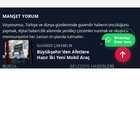
MANŞET YORUM
Vizyonumuz, Türkiye ve dünya gündeminde güvenilir haberin öncülüğünü
yapmak, dijital habercilik alanında yenilikçi çözümler sunmak ve okuyucu
memnuniyetini her zaman ön planda tutmaktır..
WhatsApp
İhbar Hattı
×
İLGİNİZİ ÇEKEBİLİR
Büyükşehir'den Afetlere
Kategoriler
Hazır İki Yeni Mobil Araç
BURSA
BELEDİYE HABERLERİ
YEREL
POLİTİKA
EKONOMİ
ULUSAL
DÜNYA
GÜNDEM
SON DAKİKA
MANŞET
ASAYİŞ
KÜLTÜR SANAT
TURİZM
TARİH
MAGAZİN
GÜNCEL