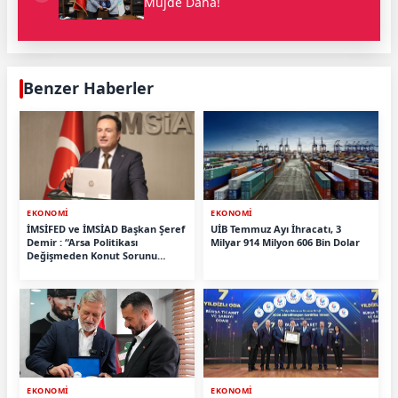
Müjde Daha!
Benzer Haberler
EKONOMİ
EKONOMİ
İMSİFED ve İMSİAD Başkan Şeref
UİB Temmuz Ayı İhracatı, 3
Demir : “Arsa Politikası
Milyar 914 Milyon 606 Bin Dolar
Değişmeden Konut Sorunu
Çözülmez ”
EKONOMİ
EKONOMİ