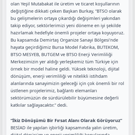
olan Yeşil Mutabakat ile üretim ve ticaret koşullarının
değiştiğine dikkati çeken Başkan Burkay, “BTSO olarak
bu gelişmelerin ortaya çıkardığı değişimleri yakından
takip ediyor, sektörlerimizi yeni döneme en iyi şekilde
hazırlamak hedefiyle önemli projeler ortaya koyuyoruz.
Bu kapsamda Demirtaş Organize Sanayi Bölgesi’nde
hayata geçirdiğimiz Bursa Model Fabrika, BUTEKOM,
BTSO MESYEB, BUTGEM ve BTSO Enerji Verimliliği
Merkezimizin yer aldığı yerleşkemiz tüm Türkiye için
örnek bir model haline geldi. Yüksek teknoloji, dijital
dönüşüm, enerji verimliliği ve nitelikli istihdam
alanlarında sanayimizin geleceği için çok önemli bir rol
üstlenen projelerimiz, bağlantı elemanları
sektörümüzün de sürdürülebilir büyümesine değerli
katkılar sağlayacaktır.” dedi.
“İkiz Dönüşümü Bir Fırsat Alanı Olarak Görüyoruz”
BESİAD ile yapılan işbirliği kapsamında yalın üretim,
dijital dönüşüm ve enerji verimliliği konularında