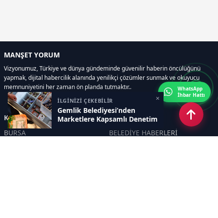
MANŞET YORUM
Vizyonumuz, Türkiye ve dünya gündeminde güvenilir haberin öncülüğünü
yapmak, dijital habercilik alanında yenilikçi çözümler sunmak ve okuyucu
memnuniyetini her zaman ön planda tutmaktır..
WhatsApp
İhbar Hattı
×
İLGİNİZİ ÇEKEBİLİR
Gemlik Belediyesi’nden
Kategoriler
Marketlere Kapsamlı Denetim
BURSA
BELEDİYE HABERLERİ
YEREL
POLİTİKA
EKONOMİ
ULUSAL
DÜNYA
GÜNDEM
SON DAKİKA
MANŞET
ASAYİŞ
KÜLTÜR SANAT