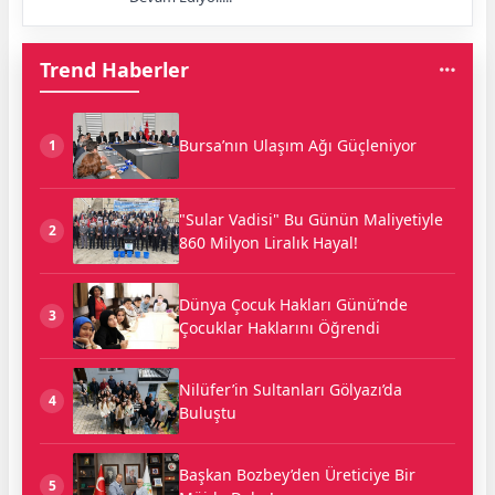
Trend Haberler
Bursa’nın Ulaşım Ağı Güçleniyor
1
"Sular Vadisi" Bu Günün Maliyetiyle
2
860 Milyon Liralık Hayal!
Dünya Çocuk Hakları Günü’nde
3
Çocuklar Haklarını Öğrendi
Nilüfer’in Sultanları Gölyazı’da
4
Buluştu
Başkan Bozbey’den Üreticiye Bir
5