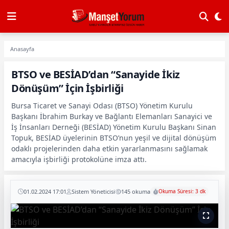
Anasayfa
BTSO ve BESİAD’dan “Sanayide İkiz
Dönüşüm” İçin İşbirliği
Bursa Ticaret ve Sanayi Odası (BTSO) Yönetim Kurulu
Başkanı İbrahim Burkay ve Bağlantı Elemanları Sanayici ve
İş İnsanları Derneği (BESİAD) Yönetim Kurulu Başkanı Sinan
Topuk, BESİAD üyelerinin BTSO’nun yeşil ve dijital dönüşüm
odaklı projelerinden daha etkin yararlanmasını sağlamak
amacıyla işbirliği protokolüne imza attı.
01.02.2024 17:01
Sistem Yöneticisi
145 okuma
Okuma Süresi: 3 dk