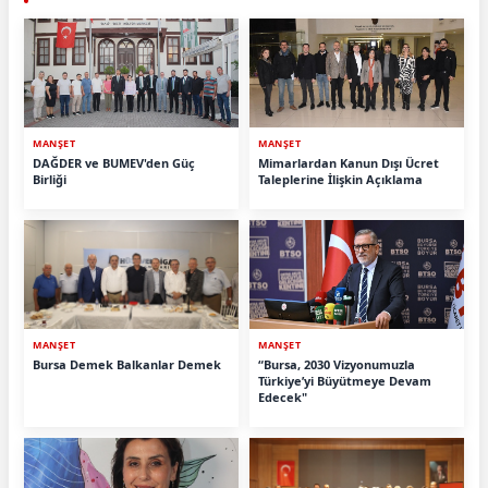
MANŞET
MANŞET
DAĞDER ve BUMEV'den Güç
Mimarlardan Kanun Dışı Ücret
Birliği
Taleplerine İlişkin Açıklama
MANŞET
MANŞET
Bursa Demek Balkanlar Demek
“Bursa, 2030 Vizyonumuzla
Türkiye’yi Büyütmeye Devam
Edecek"