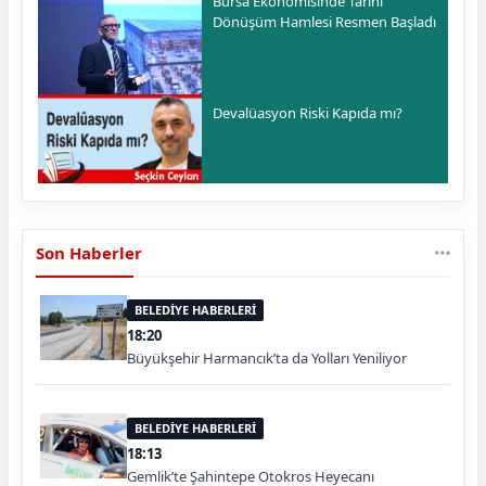
Bursa Ekonomisinde Tarihi
Dönüşüm Hamlesi Resmen Başladı
Devalüasyon Riski Kapıda mı?
Son Haberler
BELEDİYE HABERLERİ
18:20
Büyükşehir Harmancık’ta da Yolları Yeniliyor
BELEDİYE HABERLERİ
18:13
Gemlik’te Şahintepe Otokros Heyecanı