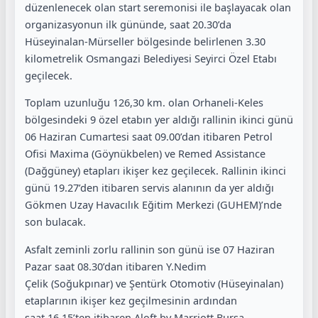
düzenlenecek olan start seremonisi ile başlayacak olan
organizasyonun ilk gününde, saat 20.30’da
Hüseyinalan-Mürseller bölgesinde belirlenen 3.30
kilometrelik Osmangazi Belediyesi Seyirci Özel Etabı
geçilecek.
Toplam uzunluğu 126,30 km. olan Orhaneli-Keles
bölgesindeki 9 özel etabın yer aldığı rallinin ikinci günü
06 Haziran Cumartesi saat 09.00’dan itibaren Petrol
Ofisi Maxima (Göynükbelen) ve Remed Assistance
(Dağgüney) etapları ikişer kez geçilecek. Rallinin ikinci
günü 19.27’den itibaren servis alanının da yer aldığı
Gökmen Uzay Havacılık Eğitim Merkezi (GUHEM)’nde
son bulacak.
Asfalt zeminli zorlu rallinin son günü ise 07 Haziran
Pazar saat 08.30’dan itibaren Y.Nedim
Çelik (Soğukpınar) ve Şentürk Otomotiv (Hüseyinalan)
etaplarının ikişer kez geçilmesinin ardından
saat 16.15’ten itibaren Aloft by Marriott Bursa