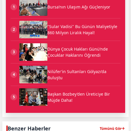
Bursa’nın Ulaşım Ağı Güçleniyor
1
"Sular Vadisi" Bu Günün Maliyetiyle
2
860 Milyon Liralık Hayal!
Dünya Çocuk Hakları Günü’nde
3
Çocuklar Haklarını Öğrendi
Nilüfer’in Sultanları Gölyazı’da
4
Buluştu
Başkan Bozbey’den Üreticiye Bir
5
Müjde Daha!
Benzer Haberler
Tümünü Gör