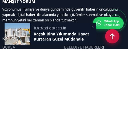
MANŞET YORUM
Vizyonumuz, Türkiye ve dünya gündeminde güvenilir haberin öncülüğünü
yapmak, dijital habercilik alanında yenilikçi çözümler sunmak ve okuyucu
memnuniyetini her zaman ön planda tutmaktır..
WhatsApp
İhbar Hattı
×
İLGİNİZİ ÇEKEBİLİR
Kaçak Bina Yıkımında Hayat
Kategoriler
Kurtaran Güzel Müdahale
BURSA
BELEDİYE HABERLERİ
YEREL
POLİTİKA
EKONOMİ
ULUSAL
DÜNYA
GÜNDEM
SON DAKİKA
MANŞET
ASAYİŞ
KÜLTÜR SANAT
TURİZM
TARİH
MAGAZİN
GÜNCEL
RÖPORTAJ
EĞİTİM