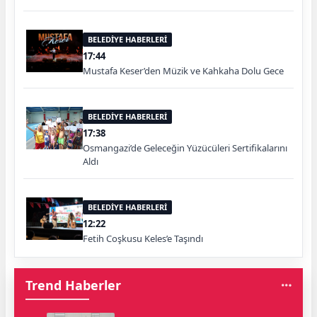
BELEDİYE HABERLERİ
17:44
Mustafa Keser’den Müzik ve Kahkaha Dolu Gece
BELEDİYE HABERLERİ
17:38
Osmangazi’de Geleceğin Yüzücüleri Sertifikalarını
Aldı
BELEDİYE HABERLERİ
12:22
Fetih Coşkusu Keles’e Taşındı
Trend Haberler