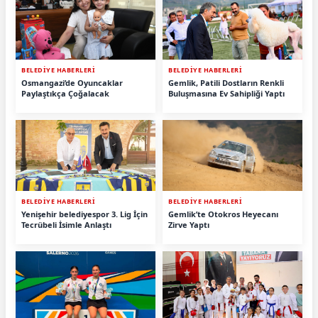
BELEDİYE HABERLERİ
BELEDİYE HABERLERİ
Osmangazi’de Oyuncaklar
Gemlik, Patili Dostların Renkli
Paylaştıkça Çoğalacak
Buluşmasına Ev Sahipliği Yaptı
BELEDİYE HABERLERİ
BELEDİYE HABERLERİ
Yenişehir belediyespor 3. Lig İçin
Gemlik’te Otokros Heyecanı
Tecrübeli İsimle Anlaştı
Zirve Yaptı