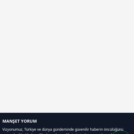
MANŞET YORUM
Vizyonumuz, Türkiye ve dünya gündeminde güvenilir haberin öncülüğünü