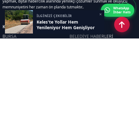
yapmak, dijital habercilik alanında yenilikçi çözümler sunmak ve okuyucu
memnuniyetini her zaman ön planda tutmaktır..
WhatsApp
İhbar Hattı
×
İLGİNİZİ ÇEKEBİLİR
Keles'te Yollar Hem
Kategoriler
Yenileniyor Hem Genişliyor
BURSA
BELEDİYE HABERLERİ
YEREL
POLİTİKA
EKONOMİ
ULUSAL
DÜNYA
GÜNDEM
SON DAKİKA
MANŞET
ASAYİŞ
KÜLTÜR SANAT
TURİZM
TARİH
MAGAZİN
GÜNCEL
RÖPORTAJ
EĞİTİM
KADIN
ÇOCUK
YAŞAM
SAĞLIK