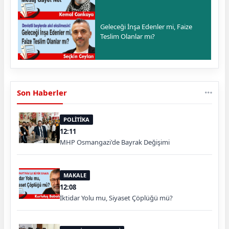
Geleceği İnşa Edenler mi, Faize
Teslim Olanlar mı?
Son Haberler
POLİTİKA
12:11
MHP Osmangazi'de Bayrak Değişimi
MAKALE
12:08
İktidar Yolu mu, Siyaset Çöplüğü mü?