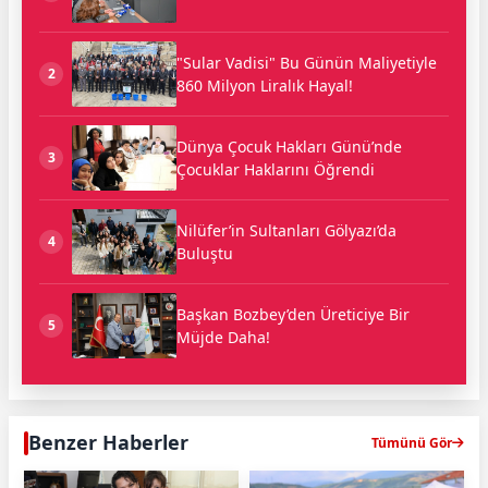
"Sular Vadisi" Bu Günün Maliyetiyle
2
860 Milyon Liralık Hayal!
Dünya Çocuk Hakları Günü’nde
3
Çocuklar Haklarını Öğrendi
Nilüfer’in Sultanları Gölyazı’da
4
Buluştu
Başkan Bozbey’den Üreticiye Bir
5
Müjde Daha!
Benzer Haberler
Tümünü Gör