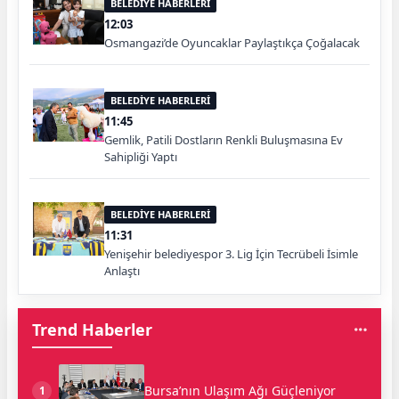
BELEDİYE HABERLERİ
12:03
Osmangazi’de Oyuncaklar Paylaştıkça Çoğalacak
BELEDİYE HABERLERİ
11:45
Gemlik, Patili Dostların Renkli Buluşmasına Ev
Sahipliği Yaptı
BELEDİYE HABERLERİ
11:31
Yenişehir belediyespor 3. Lig İçin Tecrübeli İsimle
Anlaştı
Trend Haberler
Bursa’nın Ulaşım Ağı Güçleniyor
1