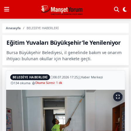
Anasayfa
BELEDİYE HABERLERİ
Eğitim Yuvaları Büyükşehir'le Yenileniyor
Bursa Büyükşehir Belediyesi, il genelinde bakım ve onarım
ihtiyacı bulunan okullar için harekete geçti.
BELEDİYE HABERLERİ
08.07.2026 17:25
Haber Merkezi
134 okuma
Okuma Süresi: 1 dk