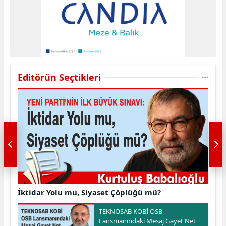
Editörün Seçtikleri
İktidar Yolu mu, Siyaset Çöplüğü mü?
TEKNOSAB KOBİ OSB
Lansmanındaki Mesaj Gayet Net