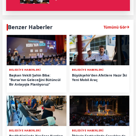
Benzer Haberler
Tümünü Gör
BELEDİYE HABERLERİ
BELEDİYE HABERLERİ
Başkan Vekili Şahin Biba:
Büyükşehir'den Afetlere Hazır İki
"Bursa'nın Geleceğini Bütüncül
Yeni Mobil Araç
Bir Anlayışla Planlıyoruz"
BELEDİYE HABERLERİ
BELEDİYE HABERLERİ
Beylikdüzü'nde Yaz Spor Kursları
İlklerin Festivalinde Çocuklar da