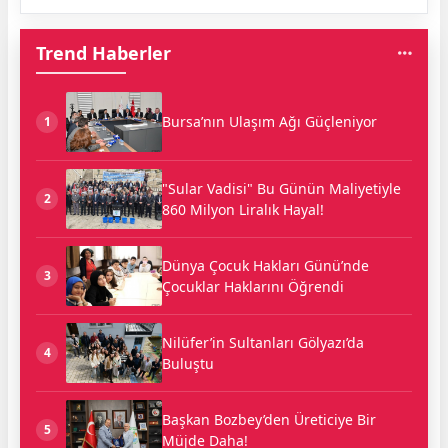
Trend Haberler
Bursa’nın Ulaşım Ağı Güçleniyor
1
"Sular Vadisi" Bu Günün Maliyetiyle
2
860 Milyon Liralık Hayal!
Dünya Çocuk Hakları Günü’nde
3
Çocuklar Haklarını Öğrendi
Nilüfer’in Sultanları Gölyazı’da
4
Buluştu
Başkan Bozbey’den Üreticiye Bir
5
Müjde Daha!