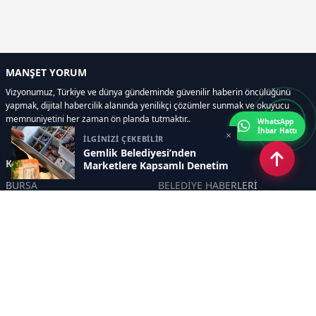
MANŞET YORUM
Vizyonumuz, Türkiye ve dünya gündeminde güvenilir haberin öncülüğünü
yapmak, dijital habercilik alanında yenilikçi çözümler sunmak ve okuyucu
memnuniyetini her zaman ön planda tutmaktır..
WhatsApp
İhbar Hattı
×
İLGİNİZİ ÇEKEBİLİR
Gemlik Belediyesi’nden
Kategoriler
Marketlere Kapsamlı Denetim
BURSA
BELEDİYE HABERLERİ
YEREL
POLİTİKA
EKONOMİ
ULUSAL
DÜNYA
GÜNDEM
SON DAKİKA
MANŞET
ASAYİŞ
KÜLTÜR SANAT