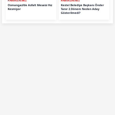
HABERLERİMİZ
HABERLERİMİZ
Osmangazi’de Asfalt Mesaisi Hız
Kestel Belediye Başkanı Önder
Kesmiyor
Tanır 2.Dönem Neden Aday
Gösterilmedi?