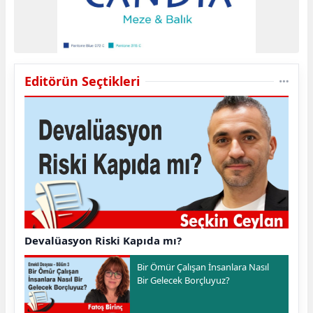
Editörün Seçtikleri
Devalüasyon Riski Kapıda mı?
Bir Ömür Çalışan İnsanlara Nasıl
Bir Gelecek Borçluyuz?