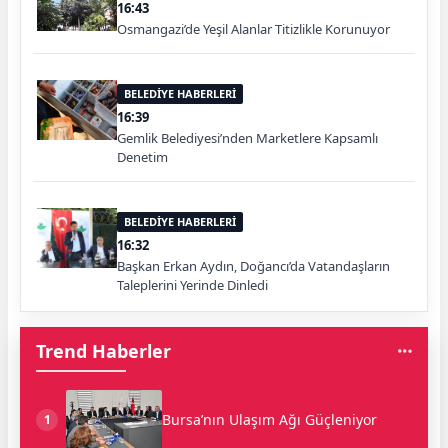
16:43
Osmangazi’de Yeşil Alanlar Titizlikle Korunuyor
BELEDİYE HABERLERİ
16:39
Gemlik Belediyesi’nden Marketlere Kapsamlı
Denetim
BELEDİYE HABERLERİ
16:32
Başkan Erkan Aydın, Doğancı’da Vatandaşların
Taleplerini Yerinde Dinledi
Trend Haberler
Bursa’nın Ulaşım Ağı Güçleniyor
1