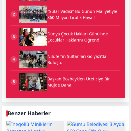
"Sular Vadisi" Bu Günün Maliyetiyle
2
860 Milyon Liralık Hayal!
Dünya Çocuk Hakları Günü’nde
3
Çocuklar Haklarını Öğrendi
Nilüfer’in Sultanları Gölyazı’da
4
Buluştu
Başkan Bozbey’den Üreticiye Bir
5
Müjde Daha!
Benzer Haberler