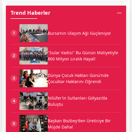
Trend Haberler
Bursa’nın Ulaşım Ağı Güçleniyor
1
"Sular Vadisi" Bu Günün Maliyetiyle
2
860 Milyon Liralık Hayal!
Dünya Çocuk Hakları Günü’nde
3
Çocuklar Haklarını Öğrendi
Nilüfer’in Sultanları Gölyazı’da
4
Buluştu
Başkan Bozbey’den Üreticiye Bir
5
Müjde Daha!