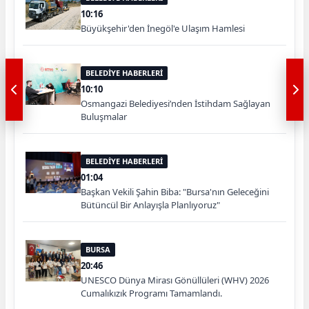
10:16
Büyükşehir'den İnegöl'e Ulaşım Hamlesi
BELEDİYE HABERLERİ
10:10
Osmangazi Belediyesi’nden İstihdam Sağlayan
Buluşmalar
BELEDİYE HABERLERİ
01:04
Başkan Vekili Şahin Biba: "Bursa'nın Geleceğini
Bütüncül Bir Anlayışla Planlıyoruz"
BURSA
20:46
UNESCO Dünya Mirası Gönüllüleri (WHV) 2026
Cumalıkızık Programı Tamamlandı.