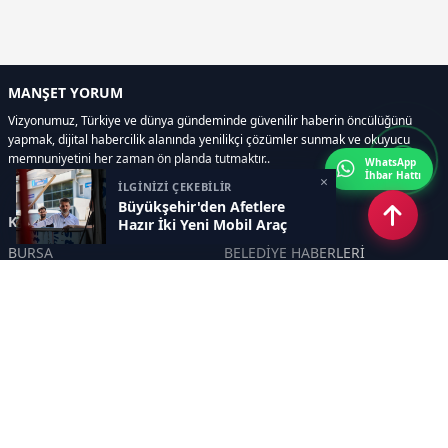
MANŞET YORUM
Vizyonumuz, Türkiye ve dünya gündeminde güvenilir haberin öncülüğünü
yapmak, dijital habercilik alanında yenilikçi çözümler sunmak ve okuyucu
memnuniyetini her zaman ön planda tutmaktır..
WhatsApp
İhbar Hattı
×
İLGİNİZİ ÇEKEBİLİR
Büyükşehir'den Afetlere
Kategoriler
Hazır İki Yeni Mobil Araç
BURSA
BELEDİYE HABERLERİ
YEREL
POLİTİKA
EKONOMİ
ULUSAL
DÜNYA
GÜNDEM
SON DAKİKA
MANŞET
ASAYİŞ
KÜLTÜR SANAT
TURİZM
TARİH