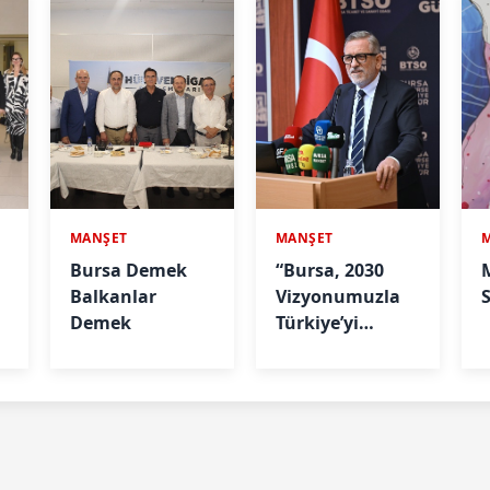
MANŞET
MANŞET
Bursa Demek
“Bursa, 2030
Balkanlar
Vizyonumuzla
S
Demek
Türkiye’yi
Büyütmeye
a
Devam Edecek"