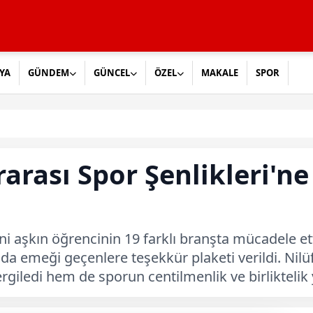
YA
GÜNDEM
GÜNCEL
ÖZEL
MAKALE
SPOR
rarası Spor Şenlikleri'n
i aşkın öğrencinin 19 farklı branşta mücadele ett
nda emeği geçenlere teşekkür plaketi verildi. Nil
rgiledi hem de sporun centilmenlik ve birliktelik