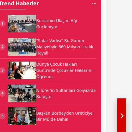
Trend Haberler
Bursa’nın Ulaşım Ağı
1
Güçleniyor
"Sular Vadisi" Bu Günün
Maliyetiyle 860 Milyon Liralık
2
Hayal!
Dünya Çocuk Hakları
Günü’nde Çocuklar Haklarını
3
Öğrendi
Nilüfer’in Sultanları Gölyazı’da
4
Buluştu
Başkan Bozbey’den Üreticiye
5
Bir Müjde Daha!