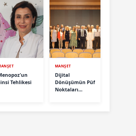
MANŞET
MANŞET
Menopoz'un
Dijital
insi Tehlikesi
Dönüşümün Püf
Noktaları
Anlatıldı