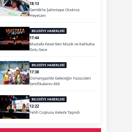
18:13
Gemlik’te Şahintepe Otokros
Heyecanı
BELEDİYE HABERLERİ
17:44
Mustafa Keser’den Müzik ve Kahkaha
Dolu Gece
BELEDİYE HABERLERİ
17:38
Osmangazi’de Geleceğin Yüzücüleri
Sertifikalarını Aldı
BELEDİYE HABERLERİ
12:22
Fetih Coşkusu Keles’e Taşındı