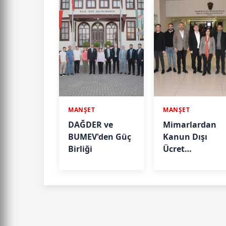
MANŞET
MANŞET
DAĞDER ve
Mimarlardan
BUMEV'den Güç
Kanun Dışı
Birliği
Ücret
Taleplerine
İlişkin Açıklam