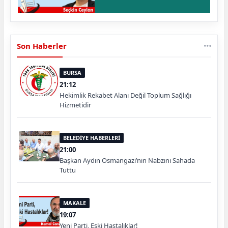
Son Haberler
BURSA
21:12
Hekimlik Rekabet Alanı Değil Toplum Sağlığı
Hizmetidir
BELEDİYE HABERLERİ
21:00
Başkan Aydın Osmangazi’nin Nabzını Sahada
Tuttu
MAKALE
19:07
Yeni Parti, Eski Hastalıklar!