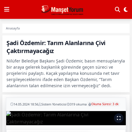
Anasayfa
Şadi Özdemir: Tarım Alanlarına Çivi
Çaktırmayacağız
Nilüfer Belediye Başkanı Şadi Özdemir, basın mensuplarıyla
bir araya gelerek başkanlık görevinde geçen süreci ve
projelerini paylaştı. Kaçak yapılaşma konusunda net tavır
sergileyeceklerini ifade eden Başkan Özdemir, “Tarım
alanlarının talan edilmesine izin vermeyeceğiz” dedi.
14.05.2024 18:56
Sistem Yöneticisi
319 okuma
Okuma Süresi: 3 dk