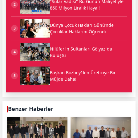
"Sular Vadisi" Bu Günün Maliyetiyle
2
860 Milyon Liralık Hayal!
Dünya Çocuk Hakları Günü’nde
3
Çocuklar Haklarını Öğrendi
Nilüfer’in Sultanları Gölyazı’da
4
Buluştu
Başkan Bozbey’den Üreticiye Bir
5
Müjde Daha!
Benzer Haberler