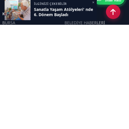
İhbar Hattı
×
İLGİNİZİ ÇEKEBİLİR
Sanatla Yaşam Atölyeleri' nde
Kategoriler
6. Dönem Başladı
BURSA
BELEDİYE HABERLERİ
YEREL
POLİTİKA
EKONOMİ
ULUSAL
DÜNYA
GÜNDEM
SON DAKİKA
MANŞET
ASAYİŞ
KÜLTÜR SANAT
TURİZM
TARİH
MAGAZİN
GÜNCEL
RÖPORTAJ
EĞİTİM
KADIN
ÇOCUK
YAŞAM
SAĞLIK
ÇEVRE
DOĞA