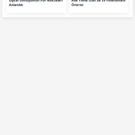
Dijital Dönüşümün Püf Noktaları
Aile Yılına Özel İlk Ev Finansmanı
Anlatıldı
Önerisi