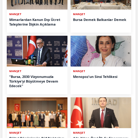
MANŞET
MANŞET
Mimarlardan Kanun Dışı Ücret
Bursa Demek Balkanlar Demek
Taleplerine İlişkin Açıklama
MANŞET
MANŞET
“Bursa, 2030 Vizyonumuzla
Menopoz'un Sinsi Tehlikesi
Türkiye’yi Büyütmeye Devam
Edecek"
MANŞET
MANŞET