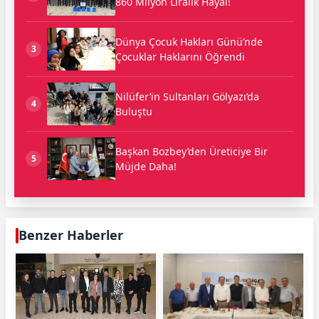
860 Milyon Liralık Hayal!
Dünya Çocuk Hakları Günü’nde
3
Çocuklar Haklarını Öğrendi
Nilüfer’in Sultanları Gölyazı’da
4
Buluştu
Başkan Bozbey’den Üreticiye Bir
5
Müjde Daha!
Benzer Haberler