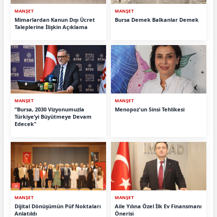
MANŞET
MANŞET
Mimarlardan Kanun Dışı Ücret
Bursa Demek Balkanlar Demek
Taleplerine İlişkin Açıklama
MANŞET
MANŞET
“Bursa, 2030 Vizyonumuzla
Menopoz'un Sinsi Tehlikesi
Türkiye’yi Büyütmeye Devam
Edecek"
MANŞET
MANŞET
Dijital Dönüşümün Püf Noktaları
Aile Yılına Özel İlk Ev Finansmanı
Anlatıldı
Önerisi