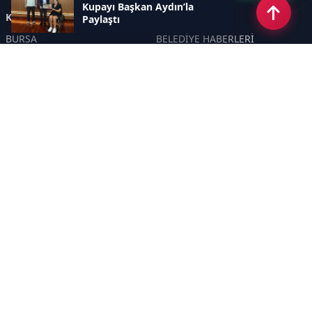
Kupayı Başkan Aydın’la
Kategoriler
Paylaştı
BURSA
BELEDİYE HABERLERİ
YEREL
POLİTİKA
EKONOMİ
ULUSAL
DÜNYA
GÜNDEM
SON DAKİKA
MANŞET
ASAYİŞ
KÜLTÜR SANAT
TURİZM
TARİH
MAGAZİN
GÜNCEL
RÖPORTAJ
EĞİTİM
KADIN
ÇOCUK
YAŞAM
SAĞLIK
ÇEVRE
DOĞA
TARIM
ÖZEL