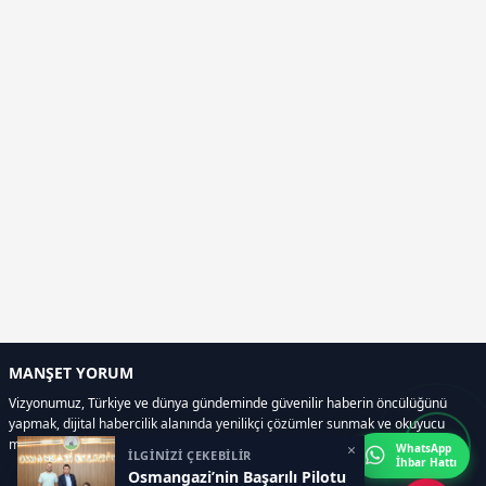
MANŞET YORUM
Vizyonumuz, Türkiye ve dünya gündeminde güvenilir haberin öncülüğünü
yapmak, dijital habercilik alanında yenilikçi çözümler sunmak ve okuyucu
memnuniyetini her zaman ön planda tutmaktır..
×
WhatsApp
İLGİNİZİ ÇEKEBİLİR
İhbar Hattı
Osmangazi’nin Başarılı Pilotu