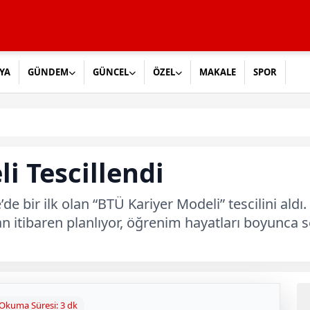
YA
GÜNDEM
GÜNCEL
ÖZEL
MAKALE
SPOR
i Tescillendi
de bir ilk olan “BTÜ Kariyer Modeli” tescilini ald
tan itibaren planlıyor, öğrenim hayatları boyunca 
Okuma Süresi: 3 dk