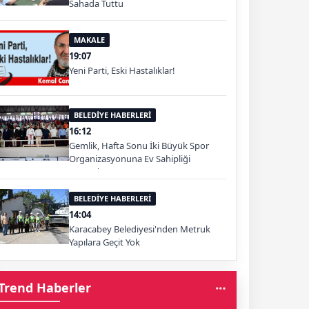
Sahada Tuttu
MAKALE
19:07
Yeni Parti, Eski Hastalıklar!
BELEDİYE HABERLERİ
16:12
Gemlik, Hafta Sonu İki Büyük Spor
Organizasyonuna Ev Sahipliği
Yapacak
BELEDİYE HABERLERİ
14:04
Karacabey Belediyesi'nden Metruk
Yapılara Geçit Yok
Trend Haberler