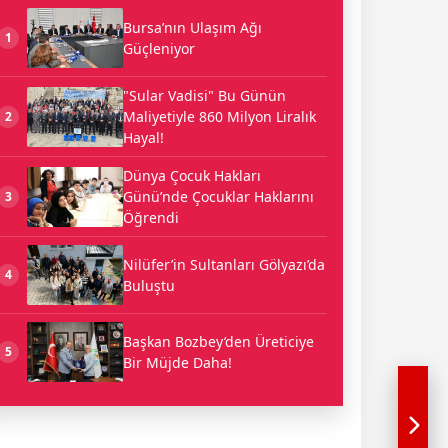
Bursa’nın Ulaşım Ağı
1
Güçleniyor
"Sular Vadisi" Bu Günün
Maliyetiyle 860 Milyon Liralık
2
Hayal!
Dünya Çocuk Hakları
Günü’nde Çocuklar Haklarını
3
Öğrendi
Nilüfer’in Sultanları Gölyazı’da
4
Buluştu
Başkan Bozbey’den Üreticiye
5
Bir Müjde Daha!