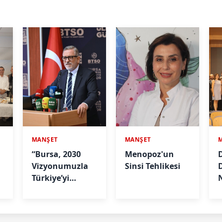
MANŞET
MANŞET
“Bursa, 2030
Menopoz'un
D
Vizyonumuzla
Sinsi Tehlikesi
Türkiye’yi
Büyütmeye
A
Devam Edecek"