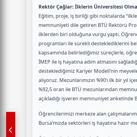
Rektör Çağlar: İlklerin Üniversitesi Olm
Eğitim, proje, iş birliği gibi noktalarda “i
memnuniyeti dile getiren BTÜ Rektörü Prof.
ilklerden biri olduğuna vurgu yaptı. Öğrenc
programları ile sürekli desteklediklerini b
kapsamında belirlediğimiz süreçlerle, öğre
İMEP ile iş hayatına adım atmasını sağladığı
desteklediğimiz Kariyer Modeli’nin meyvele
alıyoruz. Mezunlarımızın %90’ı ilk bir yıl i
%92,5 oran ile BTÜ mezunlarından memnuni
açıkladığı işveren memnuniyet anketinde BTÜ
Öğrencilerimizi merkeze alan çalışmaları
Bursa’mızda sektörleri iş hayatına hazır 