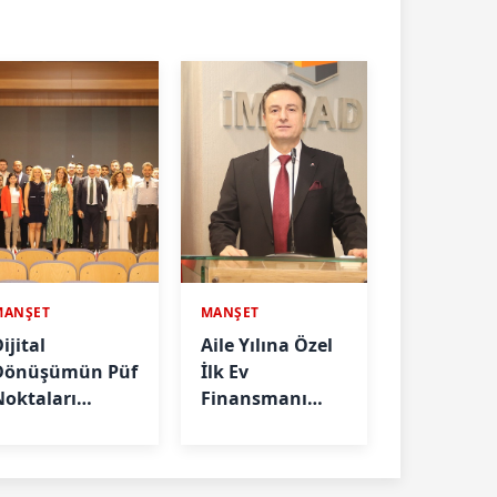
MANŞET
MANŞET
ijital
Aile Yılına Özel
Dönüşümün Püf
İlk Ev
Noktaları
Finansmanı
nlatıldı
Önerisi