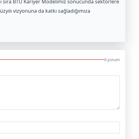
nı sıra BTÜ Kariyer Modelimiz sonucunda sektörlere
üzyılı vizyonuna da katkı sağladığımıza
0 yorum