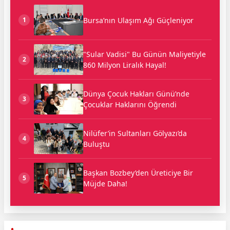
Bursa’nın Ulaşım Ağı Güçleniyor
1
"Sular Vadisi" Bu Günün Maliyetiyle
2
860 Milyon Liralık Hayal!
Dünya Çocuk Hakları Günü’nde
3
Çocuklar Haklarını Öğrendi
Nilüfer’in Sultanları Gölyazı’da
4
Buluştu
Başkan Bozbey’den Üreticiye Bir
5
Müjde Daha!