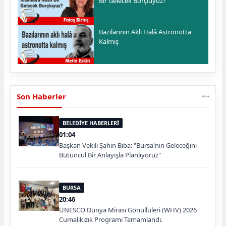
Bir Gelecek Borçluyuz?
Bazılarının Aklı Halâ Astronotta
Kalmış
Son Haberler
BELEDİYE HABERLERİ
01:04
Başkan Vekili Şahin Biba: "Bursa'nın Geleceğini
Bütüncül Bir Anlayışla Planlıyoruz"
BURSA
20:46
UNESCO Dünya Mirası Gönüllüleri (WHV) 2026
Cumalıkızık Programı Tamamlandı.