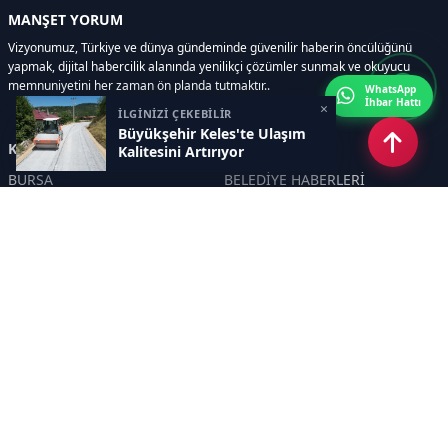
MANŞET YORUM
Vizyonumuz, Türkiye ve dünya gündeminde güvenilir haberin öncülüğünü
yapmak, dijital habercilik alanında yenilikçi çözümler sunmak ve okuyucu
memnuniyetini her zaman ön planda tutmaktır..
WhatsApp
İhbar Hattı
×
İLGİNİZİ ÇEKEBİLİR
Büyükşehir Keles'te Ulaşım
Kategoriler
Kalitesini Artırıyor
BURSA
BELEDİYE HABERLERİ
YEREL
POLİTİKA
EKONOMİ
ULUSAL
DÜNYA
GÜNDEM
SON DAKİKA
MANŞET
ASAYİŞ
KÜLTÜR SANAT
TURİZM
TARİH
MAGAZİN
GÜNCEL
RÖPORTAJ
EĞİTİM