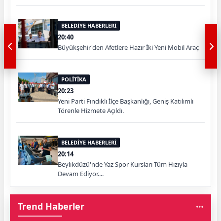
BELEDİYE HABERLERİ
20:40
Büyükşehir'den Afetlere Hazır İki Yeni Mobil Araç
POLİTİKA
20:23
Yeni Parti Fındıklı İlçe Başkanlığı, Geniş Katılımlı
Törenle Hizmete Açıldı.
BELEDİYE HABERLERİ
20:14
Beylikdüzü'nde Yaz Spor Kursları Tüm Hızıyla
Devam Ediyor....
Trend Haberler