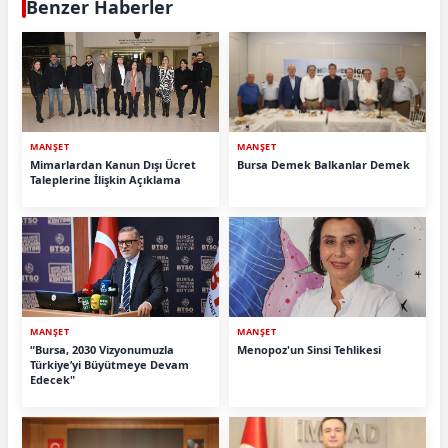
Benzer Haberler
MANŞET
MANŞET
Mimarlardan Kanun Dışı Ücret
Bursa Demek Balkanlar Demek
Taleplerine İlişkin Açıklama
MANŞET
MANŞET
“Bursa, 2030 Vizyonumuzla
Menopoz'un Sinsi Tehlikesi
Türkiye’yi Büyütmeye Devam
Edecek"