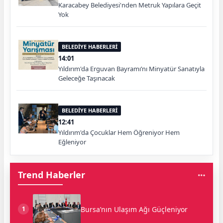
Karacabey Belediyesi'nden Metruk Yapılara Geçit
Yok
BELEDİYE HABERLERİ
14:01
Yıldırım'da Erguvan Bayramı’nı Minyatür Sanatıyla
Geleceğe Taşınacak
BELEDİYE HABERLERİ
12:41
Yıldırım'da Çocuklar Hem Öğreniyor Hem
Eğleniyor
Trend Haberler
Bursa’nın Ulaşım Ağı Güçleniyor
1