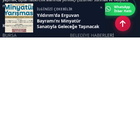
memnuniyetini her zaman ön planda tutmaktır..
×
WhatsApp
İLGİNİZİ ÇEKEBİLİR
İhbar Hattı
Yıldırım'da Erguvan
Bayramı’nı Minyatür
Kategoriler
Sanatıyla Geleceğe Taşınacak
BURSA
BELEDİYE HABERLERİ
YEREL
POLİTİKA
EKONOMİ
ULUSAL
DÜNYA
GÜNDEM
SON DAKİKA
MANŞET
ASAYİŞ
KÜLTÜR SANAT
TURİZM
TARİH
MAGAZİN
GÜNCEL
RÖPORTAJ
EĞİTİM
KADIN
ÇOCUK
YAŞAM
SAĞLIK