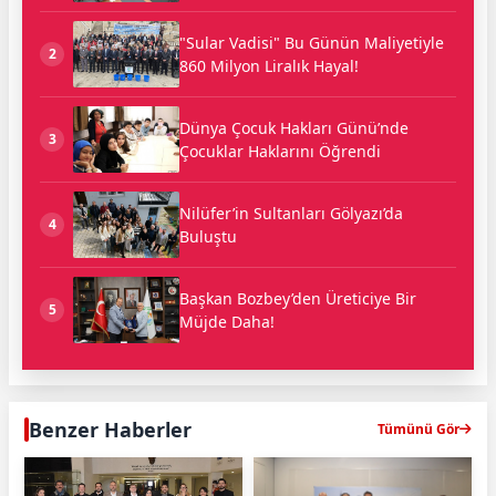
"Sular Vadisi" Bu Günün Maliyetiyle
2
860 Milyon Liralık Hayal!
Dünya Çocuk Hakları Günü’nde
3
Çocuklar Haklarını Öğrendi
Nilüfer’in Sultanları Gölyazı’da
4
Buluştu
Başkan Bozbey’den Üreticiye Bir
5
Müjde Daha!
Benzer Haberler
Tümünü Gör