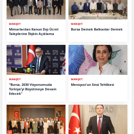
MANŞET
MANŞET
Mimarlardan Kanun Dışı Ücret
Bursa Demek Balkanlar Demek
Taleplerine İlişkin Açıklama
MANŞET
MANŞET
“Bursa, 2030 Vizyonumuzla
Menopoz'un Sinsi Tehlikesi
Türkiye’yi Büyütmeye Devam
Edecek"