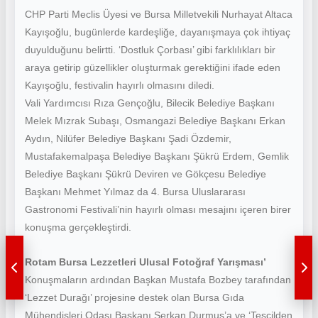
CHP Parti Meclis Üyesi ve Bursa Milletvekili Nurhayat Altaca
Kayışoğlu, bugünlerde kardeşliğe, dayanışmaya çok ihtiyaç
duyulduğunu belirtti. ‘Dostluk Çorbası’ gibi farklılıkları bir
araya getirip güzellikler oluşturmak gerektiğini ifade eden
Kayışoğlu, festivalin hayırlı olmasını diledi.
Vali Yardımcısı Rıza Gençoğlu, Bilecik Belediye Başkanı
Melek Mızrak Subaşı, Osmangazi Belediye Başkanı Erkan
Aydın, Nilüfer Belediye Başkanı Şadi Özdemir,
Mustafakemalpaşa Belediye Başkanı Şükrü Erdem, Gemlik
Belediye Başkanı Şükrü Deviren ve Gökçesu Belediye
Başkanı Mehmet Yılmaz da 4. Bursa Uluslararası
Gastronomi Festivali’nin hayırlı olması mesajını içeren birer
konuşma gerçekleştirdi.
Rotam Bursa Lezzetleri Ulusal Fotoğraf Yarışması’
Konuşmaların ardından Başkan Mustafa Bozbey tarafından
‘Lezzet Durağı’ projesine destek olan Bursa Gıda
Mühendisleri Odası Başkanı Serkan Durmuş’a ve ‘Tescilden