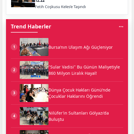
12:22
Fetih Coşkusu Keles’e Taşındı
Trend Haberler
Bursa’nın Ulaşım Ağı Güçleniyor
1
"Sular Vadisi" Bu Günün Maliyetiyle
2
860 Milyon Liralık Hayal!
Dünya Çocuk Hakları Günü’nde
3
Çocuklar Haklarını Öğrendi
Nilüfer’in Sultanları Gölyazı’da
4
Buluştu