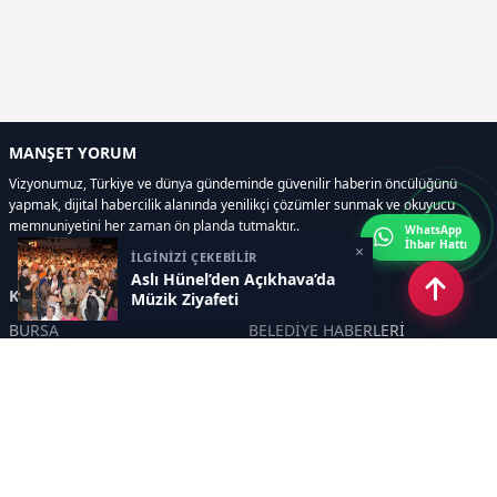
MANŞET YORUM
Vizyonumuz, Türkiye ve dünya gündeminde güvenilir haberin öncülüğünü
yapmak, dijital habercilik alanında yenilikçi çözümler sunmak ve okuyucu
memnuniyetini her zaman ön planda tutmaktır..
WhatsApp
İhbar Hattı
×
İLGİNİZİ ÇEKEBİLİR
Aslı Hünel’den Açıkhava’da
Kategoriler
Müzik Ziyafeti
BURSA
BELEDİYE HABERLERİ
YEREL
POLİTİKA
EKONOMİ
ULUSAL
DÜNYA
GÜNDEM
SON DAKİKA
MANŞET