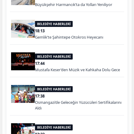
Büyükşehir Harmancık’ta da Yolları Yeniliyor
BELEDİYE HABERLERİ
18:13
Gemlik’te Şahintepe Otokros Heyecanı
BELEDİYE HABERLERİ
17:44
Mustafa Keser’den Müzik ve Kahkaha Dolu Gece
BELEDİYE HABERLERİ
17:38
Osmangazi’de Geleceğin Yüzücüleri Sertifikalarını
Aldı
BELEDİYE HABERLERİ