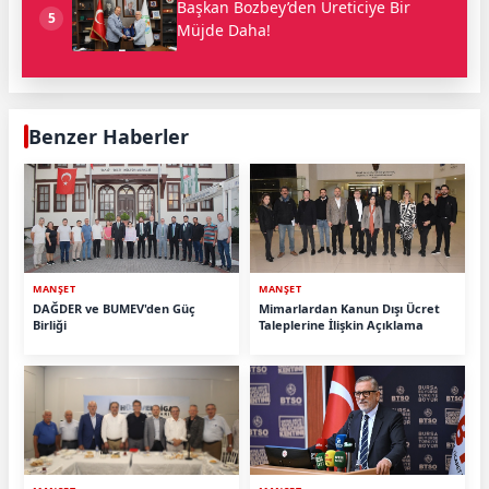
Başkan Bozbey’den Üreticiye Bir
5
Müjde Daha!
Benzer Haberler
MANŞET
MANŞET
DAĞDER ve BUMEV'den Güç
Mimarlardan Kanun Dışı Ücret
Birliği
Taleplerine İlişkin Açıklama