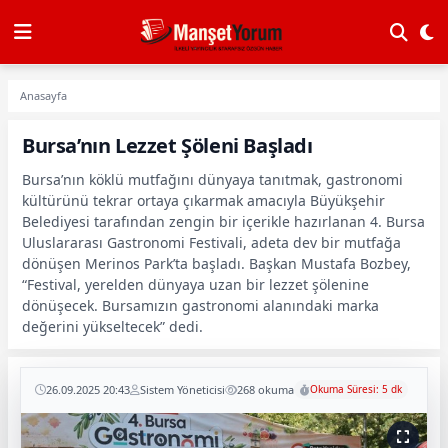
Anasayfa
Bursa’nın Lezzet Şöleni Başladı
Bursa’nın köklü mutfağını dünyaya tanıtmak, gastronomi
kültürünü tekrar ortaya çıkarmak amacıyla Büyükşehir
Belediyesi tarafından zengin bir içerikle hazırlanan 4. Bursa
Uluslararası Gastronomi Festivali, adeta dev bir mutfağa
dönüşen Merinos Park’ta başladı. Başkan Mustafa Bozbey,
“Festival, yerelden dünyaya uzan bir lezzet şölenine
dönüşecek. Bursamızın gastronomi alanındaki marka
değerini yükseltecek” dedi.
26.09.2025 20:43
Sistem Yöneticisi
268 okuma
Okuma Süresi: 5 dk