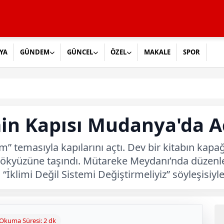
YA
GÜNDEM
GÜNCEL
ÖZEL
MAKALE
SPOR
in Kapısı Mudanya'da Aç
m” temasıyla kapılarını açtı. Dev bir kitabın kapağ
ı gökyüzüne taşındı. Mütareke Meydanı’nda düzenl
limi Değil Sistemi Değiştirmeliyiz” söyleşisiyle
Okuma Süresi: 2 dk