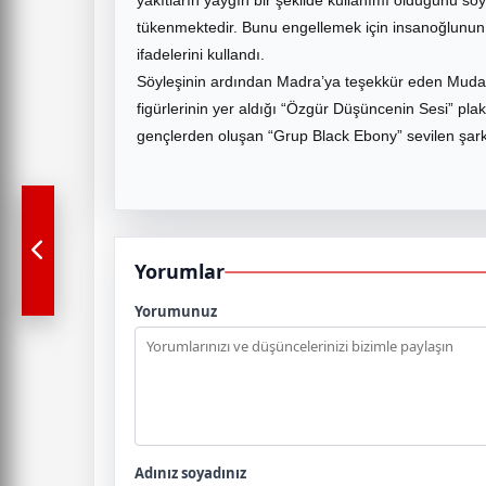
yakıtların yaygın bir şekilde kullanımı olduğunu söy
tükenmektedir. Bunu engellemek için insanoğlunun 
ifadelerini kullandı.
Söyleşinin ardından Madra’ya teşekkür eden Mudan
figürlerinin yer aldığı “Özgür Düşüncenin Sesi” plaket
gençlerden oluşan “Grup Black Ebony” sevilen şarkı
Yorumlar
Yorumunuz
Adınız soyadınız