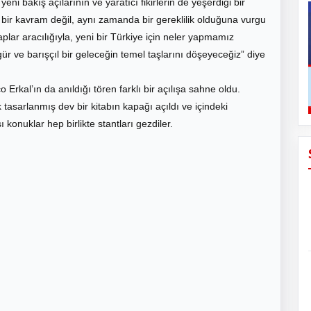
i bakış açılarının ve yaratıcı fikirlerin de yeşerdiği bir
e bir kavram değil, aynı zamanda bir gereklilik olduğuna vurgu
aplar aracılığıyla, yeni bir Türkiye için neler yapmamız
gür ve barışçıl bir geleceğin temel taşlarını döşeyeceğiz” diye
 Erkal’ın da anıldığı tören farklı bir açılışa sahne oldu.
tasarlanmış dev bir kitabın kapağı açıldı ve içindeki
konuklar hep birlikte stantları gezdiler.