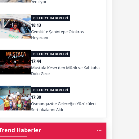
Yeniliyor
BELEDİYE HABERLERİ
18:13
Gemlik’te Şahintepe Otokros
Heyecanı
BELEDİYE HABERLERİ
17:44
Mustafa Keser’den Müzik ve Kahkaha
Dolu Gece
BELEDİYE HABERLERİ
17:38
Osmangazi’de Geleceğin Yüzücüleri
Sertifikalarını Aldı
Trend Haberler