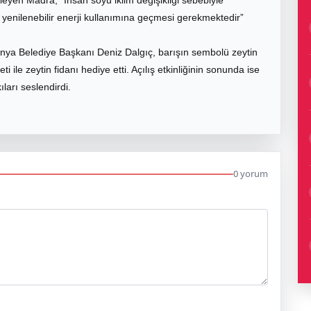
leyen Madra, “İnsan soyu iklim değişikliği sebebiyle
yenilenebilir enerji kullanımına geçmesi gerekmektedir”
ya Belediye Başkanı Deniz Dalgıç, barışın sembolü zeytin
i ile zeytin fidanı hediye etti. Açılış etkinliğinin sonunda ise
ları seslendirdi.
0 yorum