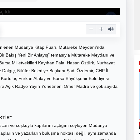
üzenlenen Mudanya Kitap Fuarı, Mütareke Meydanı’nda
 Bir Bakış Yeni Bir Anlayış” temasıyla Mütareke Meydanı ve
Bursa Milletvekilleri Kayıhan Pala, Hasan Öztürk, Nurhayat
Dalgıç, Nilüfer Belediye Başkanı Şadi Özdemir, CHP İl
Kurtuluş Furkan Atalay ve Bursa Büyükşehir Belediyesi
 sıra Açık Radyo Yayın Yönetmeni Ömer Madra ve çok sayıda
KTİR”
yecan ve coşkuyla kapılarını açtığını söyleyen Mudanya
tapların ve yazarların buluşma noktası değil, aynı zamanda