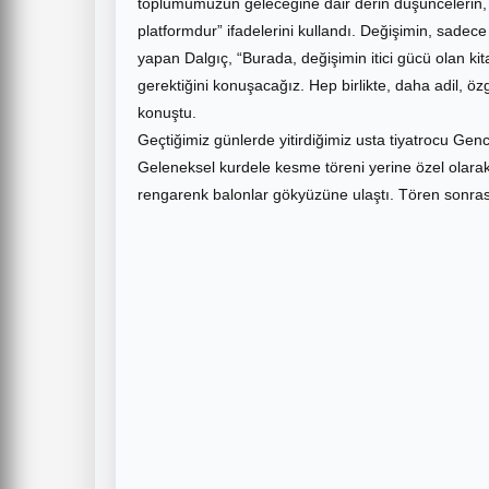
toplumumuzun geleceğine dair derin düşüncelerin, yen
platformdur” ifadelerini kullandı. Değişimin, sadec
yapan Dalgıç, “Burada, değişimin itici gücü olan kit
gerektiğini konuşacağız. Hep birlikte, daha adil, öz
konuştu.
Geçtiğimiz günlerde yitirdiğimiz usta tiyatrocu Genco
Geleneksel kurdele kesme töreni yerine özel olarak 
rengarenk balonlar gökyüzüne ulaştı. Tören sonrası 