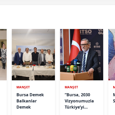
MANŞET
MANŞET
Bursa Demek
“Bursa, 2030
Balkanlar
Vizyonumuzla
S
Demek
Türkiye’yi
Büyütmeye