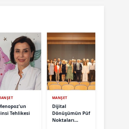
MANŞET
MANŞET
Menopoz'un
Dijital
insi Tehlikesi
Dönüşümün Püf
Noktaları
Anlatıldı