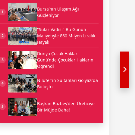
Bursa’nın Ulaşım Ağı
1
Güçleniyor
"Sular Vadisi" Bu Günün
Maliyetiyle 860 Milyon Liralık
2
Hayal!
Dünya Çocuk Hakları
Günü’nde Çocuklar Haklarını
3
Öğrendi
Nilüfer’in Sultanları Gölyazı’da
4
Buluştu
Başkan Bozbey’den Üreticiye
5
Bir Müjde Daha!