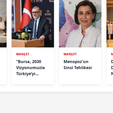
MANŞET
MANŞET
“Bursa, 2030
Menopoz'un
D
Vizyonumuzla
Sinsi Tehlikesi
Türkiye’yi
Büyütmeye
A
Devam Edecek"