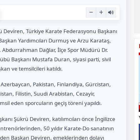
ü Deviren, Türkiye Karate Federasyonu Başkanı
e Başkan Yardımcıları Durmuş ve Arzu Karataş,
k. Abdurrahman Dağlar, İlçe Spor Müdürü Dr.
bü Başkanı Mustafa Duran, siyasi parti, sivil
n ve temsilcileri katıldı.
 Azerbaycan, Pakistan, Finlandiya, Gürcistan,
an, Filistin, Suudi Arabistan, Cezayir,
msil eden sporcuların geçiş töreni yapıldı.
nı Şükrü Deviren, katılımcıları önce İngilizce
ntrenörlerinden, 50 yıldır Karate-Do sanatının
 eden Başkan Deviren, emeklerinden dolayı