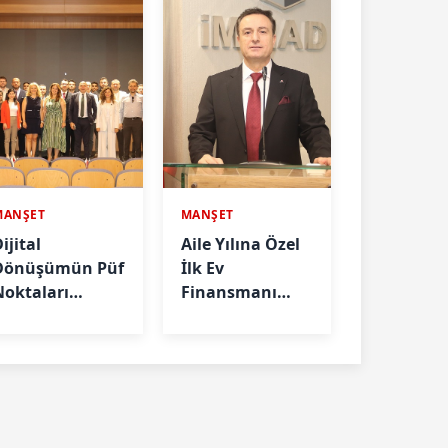
MANŞET
MANŞET
ijital
Aile Yılına Özel
Dönüşümün Püf
İlk Ev
Noktaları
Finansmanı
nlatıldı
Önerisi