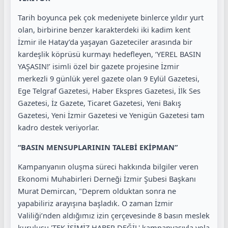
Tarih boyunca pek çok medeniyete binlerce yıldır yurt
olan, birbirine benzer karakterdeki iki kadim kent
İzmir ile Hatay’da yaşayan Gazeteciler arasında bir
kardeşlik köprüsü kurmayı hedefleyen, ‘YEREL BASIN
YAŞASIN!’ isimli özel bir gazete projesine İzmir
merkezli 9 günlük yerel gazete olan 9 Eylül Gazetesi,
Ege Telgraf Gazetesi, Haber Ekspres Gazetesi, İlk Ses
Gazetesi, İz Gazete, Ticaret Gazetesi, Yeni Bakış
Gazetesi, Yeni İzmir Gazetesi ve Yenigün Gazetesi tam
kadro destek veriyorlar.
“BASIN MENSUPLARININ TALEBİ EKİPMAN”
Kampanyanın oluşma süreci hakkında bilgiler veren
Ekonomi Muhabirleri Derneği İzmir Şubesi Başkanı
Murat Demircan, "Deprem olduktan sonra ne
yapabiliriz arayışına başladık. O zaman İzmir
Valiliği’nden aldığımız izin çerçevesinde 8 basın meslek
kuruluşu 'TEK İŞİMİZ HABER DEĞİL' kampanyasıyla yola