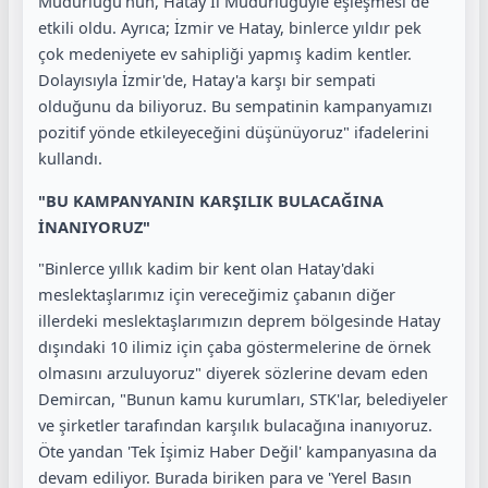
Müdürlüğü’nün, Hatay İl Müdürlüğüyle eşleşmesi de
etkili oldu. Ayrıca; İzmir ve Hatay, binlerce yıldır pek
çok medeniyete ev sahipliği yapmış kadim kentler.
Dolayısıyla İzmir'de, Hatay'a karşı bir sempati
olduğunu da biliyoruz. Bu sempatinin kampanyamızı
pozitif yönde etkileyeceğini düşünüyoruz" ifadelerini
kullandı.
"BU KAMPANYANIN KARŞILIK BULACAĞINA
İNANIYORUZ"
"Binlerce yıllık kadim bir kent olan Hatay'daki
meslektaşlarımız için vereceğimiz çabanın diğer
illerdeki meslektaşlarımızın deprem bölgesinde Hatay
dışındaki 10 ilimiz için çaba göstermelerine de örnek
olmasını arzuluyoruz" diyerek sözlerine devam eden
Demircan, "Bunun kamu kurumları, STK'lar, belediyeler
ve şirketler tarafından karşılık bulacağına inanıyoruz.
Öte yandan 'Tek İşimiz Haber Değil' kampanyasına da
devam ediliyor. Burada biriken para ve 'Yerel Basın