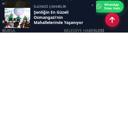
memnuniyetini her zaman ön planda tutmaktır..
×
WhatsApp
İLGİNİZİ ÇEKEBİLİR
İhbar Hattı
Şenliğin En Güzeli
Osmangazi’nin
Kategoriler
Mahallelerinde Yaşanıyor
BURSA
BELEDİYE HABERLERİ
YEREL
POLİTİKA
EKONOMİ
ULUSAL
DÜNYA
GÜNDEM
SON DAKİKA
MANŞET
ASAYİŞ
KÜLTÜR SANAT
TURİZM
TARİH
MAGAZİN
GÜNCEL
RÖPORTAJ
EĞİTİM
KADIN
ÇOCUK
YAŞAM
SAĞLIK