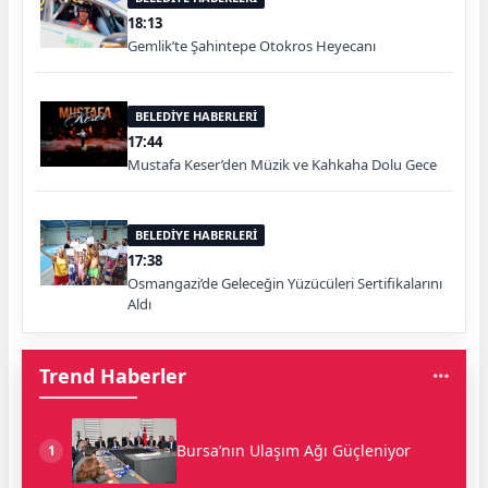
18:13
Gemlik’te Şahintepe Otokros Heyecanı
BELEDİYE HABERLERİ
17:44
Mustafa Keser’den Müzik ve Kahkaha Dolu Gece
BELEDİYE HABERLERİ
17:38
Osmangazi’de Geleceğin Yüzücüleri Sertifikalarını
Aldı
Trend Haberler
Bursa’nın Ulaşım Ağı Güçleniyor
1