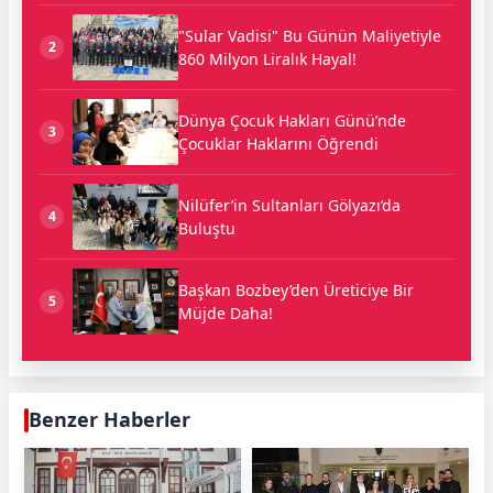
"Sular Vadisi" Bu Günün Maliyetiyle
2
860 Milyon Liralık Hayal!
Dünya Çocuk Hakları Günü’nde
3
Çocuklar Haklarını Öğrendi
Nilüfer’in Sultanları Gölyazı’da
4
Buluştu
Başkan Bozbey’den Üreticiye Bir
5
Müjde Daha!
Benzer Haberler