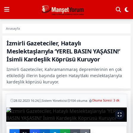
Anasayfa
İzmirli Gazeteciler, Hataylı
Meslektaşlarıyla ‘YEREL BASIN YAŞASIN!’
İsimli Kardeşlik Köprüsü Kuruyor
İzmirli Gazeteciler, Kahramanmaraş depremlerinin en çok
etkilediği illerin başında gelen Hatay’daki meslektaşlarıyla
kardeşlik köprüsü kuruyor.
28.02.2023 16:24
Sistem Yöneticisi
104 okuma
Okuma Süresi: 3 dk