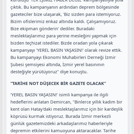
çıktık. Bu kampanyanın ardından deprem bölgesinde
gazeteciler bize ulaşarak, 'Biz sizden para istemiyoruz.
Bizim ofislerimiz enkaz altında kaldı. Çalışamıyoruz.
Bize ekipman gönderin' dediler. Buradaki
meslektaşlarımız para yerine mesleğini yapmak için
bizden teçhizat istediler. Bizde oradan yola çıkarak
kampanyayı 'YEREL BASIN YAŞASIN!' olarak revize ettik.
Bu kampanyayı Ekonomi Muhabirleri Derneği İzmir
Şubesi şemsiyesi altında, İzmir yerel basınının
desteğiyle yürütüyoruz" diye konuştu.
“TARİHE NOT DÜŞECEK BİR GAZETE OLACAK”
‘YEREL BASIN YAŞASIN!’ isimli kampanya ile ilgili
hedeflerini anlatan Demircan, "Binlerce yıllık kadim bir
kent olan Hatay'daki meslektaşlarımız için bir kardeşlik
köprüsü kurmak istiyoruz. Burada İzmir merkezli
günlük gazetemizdeki arkadaşlarımız haberleriyle
depremin etkilerini kamuoyuna aktaracaklar. Tarihe