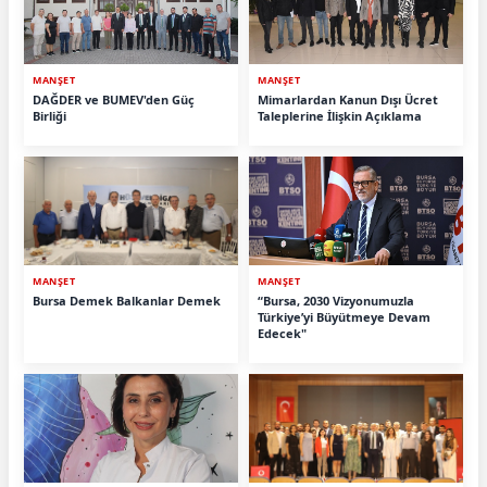
MANŞET
MANŞET
DAĞDER ve BUMEV'den Güç
Mimarlardan Kanun Dışı Ücret
Birliği
Taleplerine İlişkin Açıklama
MANŞET
MANŞET
Bursa Demek Balkanlar Demek
“Bursa, 2030 Vizyonumuzla
Türkiye’yi Büyütmeye Devam
Edecek"