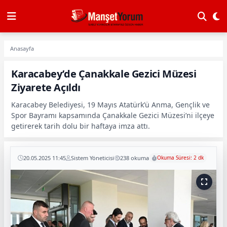
Anasayfa
Karacabey’de Çanakkale Gezici Müzesi
Ziyarete Açıldı
Karacabey Belediyesi, 19 Mayıs Atatürk’ü Anma, Gençlik ve
Spor Bayramı kapsamında Çanakkale Gezici Müzesi’ni ilçeye
getirerek tarih dolu bir haftaya imza attı.
20.05.2025 11:45
Sistem Yöneticisi
238 okuma
Okuma Süresi: 2 dk