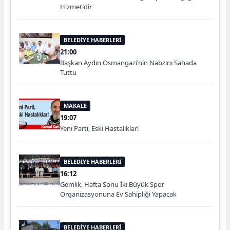
Hizmetidir
BELEDİYE HABERLERİ
21:00
Başkan Aydın Osmangazi’nin Nabzını Sahada
Tuttu
MAKALE
19:07
Yeni Parti, Eski Hastalıklar!
BELEDİYE HABERLERİ
16:12
Gemlik, Hafta Sonu İki Büyük Spor
Organizasyonuna Ev Sahipliği Yapacak
BELEDİYE HABERLERİ