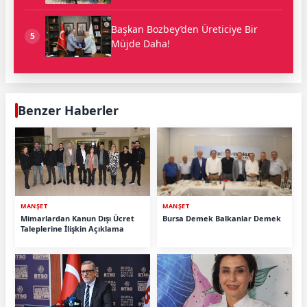
Başkan Bozbey’den Üreticiye Bir
5
Müjde Daha!
Benzer Haberler
MANŞET
MANŞET
Mimarlardan Kanun Dışı Ücret
Bursa Demek Balkanlar Demek
Taleplerine İlişkin Açıklama