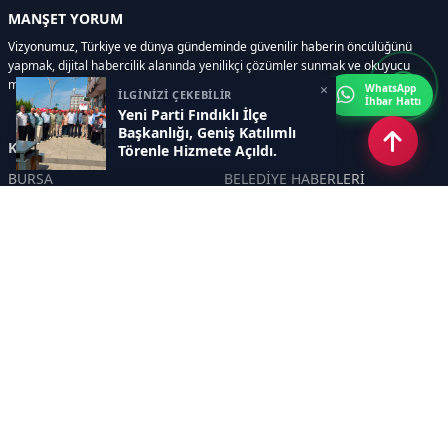
MANŞET YORUM
Vizyonumuz, Türkiye ve dünya gündeminde güvenilir haberin öncülüğünü
yapmak, dijital habercilik alanında yenilikçi çözümler sunmak ve okuyucu
memnuniyetini her zaman ön planda tutmaktır..
×
WhatsApp
İLGİNİZİ ÇEKEBİLİR
İhbar Hattı
Yeni Parti Fındıklı İlçe
Başkanlığı, Geniş Katılımlı
Kategoriler
Törenle Hizmete Açıldı.
BURSA
BELEDİYE HABERLERİ
YEREL
POLİTİKA
EKONOMİ
ULUSAL
DÜNYA
GÜNDEM
SON DAKİKA
MANŞET
ASAYİŞ
KÜLTÜR SANAT
TURİZM
TARİH
MAGAZİN
GÜNCEL
RÖPORTAJ
EĞİTİM