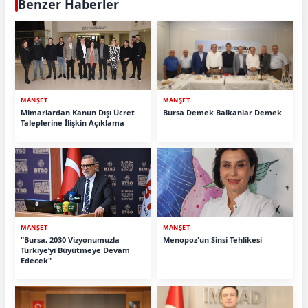
Benzer Haberler
MANŞET
MANŞET
Mimarlardan Kanun Dışı Ücret
Bursa Demek Balkanlar Demek
Taleplerine İlişkin Açıklama
MANŞET
MANŞET
“Bursa, 2030 Vizyonumuzla
Menopoz'un Sinsi Tehlikesi
Türkiye’yi Büyütmeye Devam
Edecek"