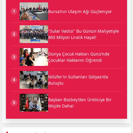
Bursa’nın Ulaşım Ağı Güçleniyor
1
"Sular Vadisi" Bu Günün Maliyetiyle
2
860 Milyon Liralık Hayal!
Dünya Çocuk Hakları Günü’nde
3
Çocuklar Haklarını Öğrendi
Nilüfer’in Sultanları Gölyazı’da
4
Buluştu
Başkan Bozbey’den Üreticiye Bir
5
Müjde Daha!