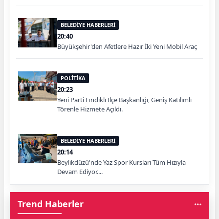
BELEDİYE HABERLERİ
20:40
Büyükşehir'den Afetlere Hazır İki Yeni Mobil Araç
POLİTİKA
20:23
Yeni Parti Fındıklı İlçe Başkanlığı, Geniş Katılımlı
Törenle Hizmete Açıldı.
BELEDİYE HABERLERİ
20:14
Beylikdüzü'nde Yaz Spor Kursları Tüm Hızıyla
Devam Ediyor....
Trend Haberler