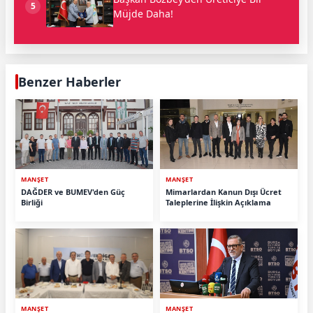
5
Müjde Daha!
Benzer Haberler
MANŞET
MANŞET
DAĞDER ve BUMEV'den Güç
Mimarlardan Kanun Dışı Ücret
Birliği
Taleplerine İlişkin Açıklama
MANŞET
MANŞET