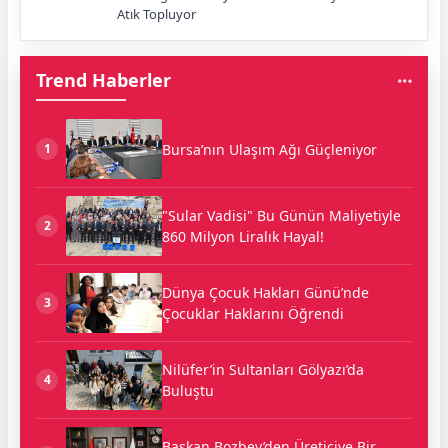
Atık Topluyor
Trend Haberler
Bursa’nın Ulaşım Ağı Güçleniyor
1
"Sular Vadisi" Bu Günün Maliyetiyle
2
860 Milyon Liralık Hayal!
Dünya Çocuk Hakları Günü’nde
3
Çocuklar Haklarını Öğrendi
Nilüfer’in Sultanları Gölyazı’da
4
Buluştu
Başkan Bozbey’den Üreticiye Bir