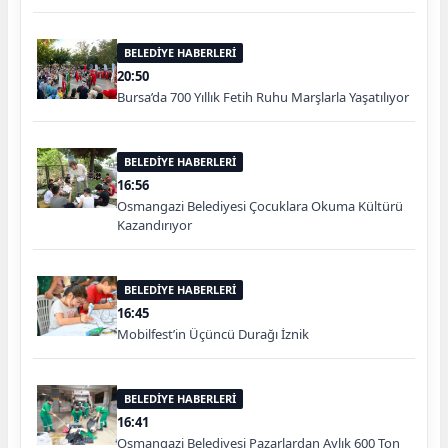
BELEDİYE HABERLERİ
20:50
Bursa’da 700 Yıllık Fetih Ruhu Marşlarla Yaşatılıyor
BELEDİYE HABERLERİ
16:56
Osmangazi Belediyesi Çocuklara Okuma Kültürü
Kazandırıyor
BELEDİYE HABERLERİ
16:45
Mobilfest’in Üçüncü Durağı İznik
BELEDİYE HABERLERİ
16:41
Osmangazi Belediyesi Pazarlardan Aylık 600 Ton