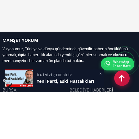
MANŞET YORUM
Vizyonumuz, Türkiye ve dünya gündeminde güvenilir haberin öncülüğünü
yapmak, dijital habercilik alanında yenilikçi çözümler sunmak ve okuyucu
memnuniyetini her zaman ön planda tutmaktır..
WhatsApp
İhbar Hattı
×
İLGİNİZİ ÇEKEBİLİR
Kategoriler
Yeni Parti, Eski Hastalıklar!
BURSA
BELEDİYE HABERLERİ
YEREL
POLİTİKA
EKONOMİ
ULUSAL
DÜNYA
GÜNDEM
SON DAKİKA
MANŞET