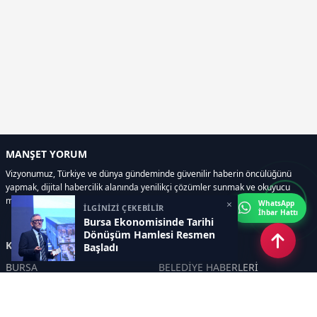
MANŞET YORUM
Vizyonumuz, Türkiye ve dünya gündeminde güvenilir haberin öncülüğünü
yapmak, dijital habercilik alanında yenilikçi çözümler sunmak ve okuyucu
memnuniyetini her zaman ön planda tutmaktır..
×
WhatsApp
İLGİNİZİ ÇEKEBİLİR
İhbar Hattı
Bursa Ekonomisinde Tarihi
Dönüşüm Hamlesi Resmen
Kategoriler
Başladı
BURSA
BELEDİYE HABERLERİ
YEREL
POLİTİKA
EKONOMİ
ULUSAL