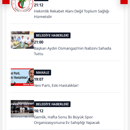
21:12
Hekimlik Rekabet Alanı Değil Toplum Sağlığı
Hizmetidir
BELEDİYE HABERLERİ
21:00
Başkan Aydın Osmangazi’nin Nabzını Sahada
Tuttu
MAKALE
19:07
Yeni Parti, Eski Hastalıklar!
BELEDİYE HABERLERİ
16:12
Gemlik, Hafta Sonu İki Büyük Spor
Organizasyonuna Ev Sahipliği Yapacak