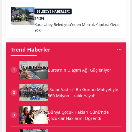
BELEDİYE HABERLERİ
14:04
Karacabey Belediyesi'nden Metruk Yapılara Geçit
Yok
Trend Haberler
Bursa’nın Ulaşım Ağı Güçleniyor
1
"Sular Vadisi" Bu Günün Maliyetiyle
2
860 Milyon Liralık Hayal!
Dünya Çocuk Hakları Günü’nde
3
Çocuklar Haklarını Öğrendi