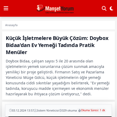
Anasayfa
Küçük İşletmelere Büyük Çözüm: Doybox
Bidaa’dan Ev Yemeği Tadında Pratik
Menüler
Doybox Bidaa, çalışan sayısı 5 ile 20 arasında olan
işletmelerin yemek sorunlarına çözüm sunmak amacıyla
yenilikçi bir proje geliştirdi. Firmanın Satış ve Pazarlama
Yöneticisi Müge Gölcü, küçük işletmelerin öğle yemeği
konusunda ciddi sıkıntılar yaşadığını belirterek, "Ev yemeği
tadında, koruyucu madde içermeyen ve ekonomik menüler
hazırlayarak bu ihtiyaca çözüm üretiyoruz," dedi.
03.12.2024 13:57
Sistem Yöneticisi
329 okuma
Okuma Süresi: 1 dk