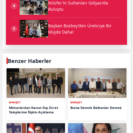
Nilüfer’in Sultanları Gölyazı’da
4
Buluştu
Başkan Bozbey’den Üreticiye Bir
5
Müjde Daha!
Benzer Haberler
MANŞET
MANŞET
Mimarlardan Kanun Dışı Ücret
Bursa Demek Balkanlar Demek
Taleplerine İlişkin Açıklama