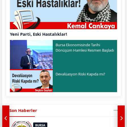
Yeni Parti, Eski Hastalıklar!
Bursa Ekonomisinde Tarihi
Dönüşüm Hamlesi Resmen Başladı
Devalüasyon Riski Kapıda mı?
Son Haberler
BURSA