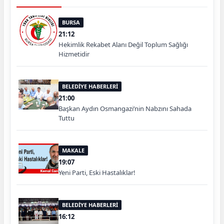
BURSA
21:12
Hekimlik Rekabet Alanı Değil Toplum Sağlığı
Hizmetidir
BELEDİYE HABERLERİ
21:00
Başkan Aydın Osmangazi’nin Nabzını Sahada
Tuttu
MAKALE
19:07
Yeni Parti, Eski Hastalıklar!
BELEDİYE HABERLERİ
16:12