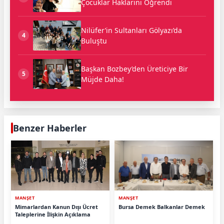
Çocuklar Haklarını Öğrendi
Nilüfer’in Sultanları Gölyazı’da
4
Buluştu
Başkan Bozbey’den Üreticiye Bir
5
Müjde Daha!
Benzer Haberler
MANŞET
MANŞET
Mimarlardan Kanun Dışı Ücret
Bursa Demek Balkanlar Demek
Taleplerine İlişkin Açıklama