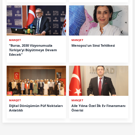
MANŞET
MANŞET
“Bursa, 2030 Vizyonumuzla
Menopoz'un Sinsi Tehlikesi
Türkiye’yi Büyütmeye Devam
Edecek"
MANŞET
MANŞET
Dijital Dönüşümün Püf Noktaları
Aile Yılına Özel İlk Ev Finansmanı
Anlatıldı
Önerisi