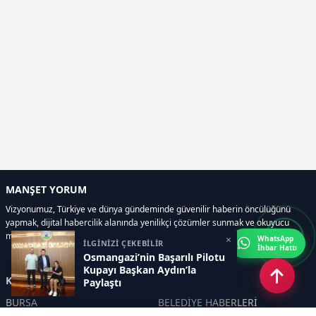
MANŞET YORUM
Vizyonumuz, Türkiye ve dünya gündeminde güvenilir haberin öncülüğünü
yapmak, dijital habercilik alanında yenilikçi çözümler sunmak ve okuyucu
memnuniyetini her zaman ön planda tutmaktır..
×
WhatsApp
İLGİNİZİ ÇEKEBİLİR
İhbar Hattı
Osmangazi’nin Başarılı Pilotu
Kupayı Başkan Aydın’la
Kategoriler
Paylaştı
BURSA
BELEDİYE HABERLERİ