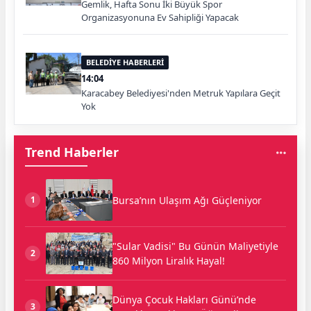
Gemlik, Hafta Sonu İki Büyük Spor
Organizasyonuna Ev Sahipliği Yapacak
BELEDİYE HABERLERİ
14:04
Karacabey Belediyesi'nden Metruk Yapılara Geçit
Yok
Trend Haberler
Bursa’nın Ulaşım Ağı Güçleniyor
1
"Sular Vadisi" Bu Günün Maliyetiyle
2
860 Milyon Liralık Hayal!
Dünya Çocuk Hakları Günü’nde
3