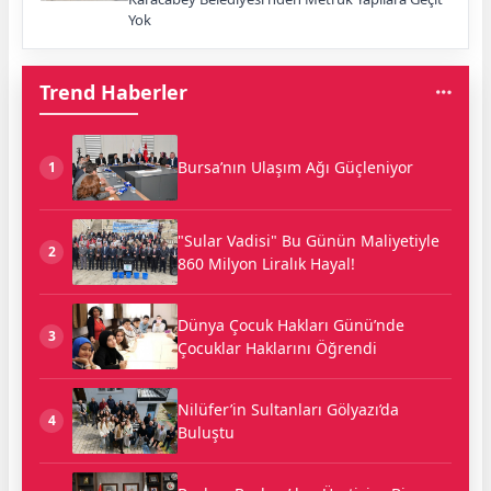
Yok
Trend Haberler
Bursa’nın Ulaşım Ağı Güçleniyor
1
"Sular Vadisi" Bu Günün Maliyetiyle
2
860 Milyon Liralık Hayal!
Dünya Çocuk Hakları Günü’nde
3
Çocuklar Haklarını Öğrendi
Nilüfer’in Sultanları Gölyazı’da
4
Buluştu