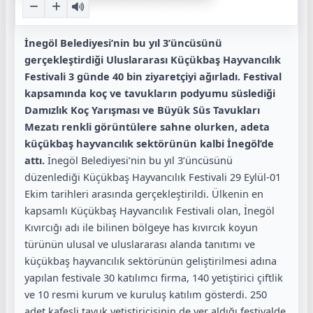
İnegöl Belediyesi’nin bu yıl 3’üncüsünü
gerçekleştirdiği Uluslararası Küçükbaş Hayvancılık
Festivali 3 günde 40 bin ziyaretçiyi ağırladı. Festival
kapsamında koç ve tavukların podyumu süslediği
Damızlık Koç Yarışması ve Büyük Süs Tavukları
Mezatı renkli görüntülere sahne olurken, adeta
küçükbaş hayvancılık sektörünün kalbi İnegöl’de
attı.
İnegöl Belediyesi’nin bu yıl 3’üncüsünü
düzenlediği Küçükbaş Hayvancılık Festivali 29 Eylül-01
Ekim tarihleri arasında gerçekleştirildi. Ülkenin en
kapsamlı Küçükbaş Hayvancılık Festivali olan, İnegöl
Kıvırcığı adı ile bilinen bölgeye has kıvırcık koyun
türünün ulusal ve uluslararası alanda tanıtımı ve
küçükbaş hayvancılık sektörünün geliştirilmesi adına
yapılan festivale 30 katılımcı firma, 140 yetiştirici çiftlik
ve 10 resmi kurum ve kuruluş katılım gösterdi. 250
adet kafesli tavuk yetiştiricisinin de yer aldığı festivalde