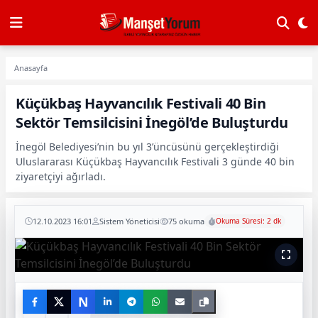
Anasayfa
Küçükbaş Hayvancılık Festivali 40 Bin
Sektör Temsilcisini İnegöl’de Buluşturdu
İnegöl Belediyesi’nin bu yıl 3’üncüsünü gerçekleştirdiği
Uluslararası Küçükbaş Hayvancılık Festivali 3 günde 40 bin
ziyaretçiyi ağırladı.
12.10.2023 16:01
Sistem Yöneticisi
75 okuma
Okuma Süresi: 2 dk
N