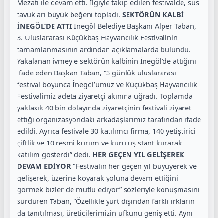
Mezatı ile devam etti. İlgiyle takip edilen festivalde, süs
tavukları büyük beğeni topladı.
SEKTÖRÜN KALBİ
İNEGÖL’DE ATTI
İnegöl Belediye Başkanı Alper Taban,
3. Uluslararası Küçükbaş Hayvancılık Festivalinin
tamamlanmasının ardından açıklamalarda bulundu.
Yakalanan ivmeyle sektörün kalbinin İnegöl’de attığını
ifade eden Başkan Taban, “3 günlük uluslararası
festival boyunca İnegöl’ümüz ve Küçükbaş Hayvancılık
Festivalimiz adeta ziyaretçi akınına uğradı. Toplamda
yaklaşık 40 bin dolayında ziyaretçinin festivali ziyaret
ettiği organizasyondaki arkadaşlarımız tarafından ifade
edildi. Ayrıca festivale 30 katılımcı firma, 140 yetiştirici
çiftlik ve 10 resmi kurum ve kuruluş stant kurarak
katılım gösterdi” dedi.
HER GEÇEN YIL GELİŞEREK
DEVAM EDİYOR
“Festivalin her geçen yıl büyüyerek ve
gelişerek, üzerine koyarak yoluna devam ettiğini
görmek bizler de mutlu ediyor” sözleriyle konuşmasını
sürdüren Taban, “Özellikle yurt dışından farklı ırkların
da tanıtılması, üreticilerimizin ufkunu genişletti. Aynı