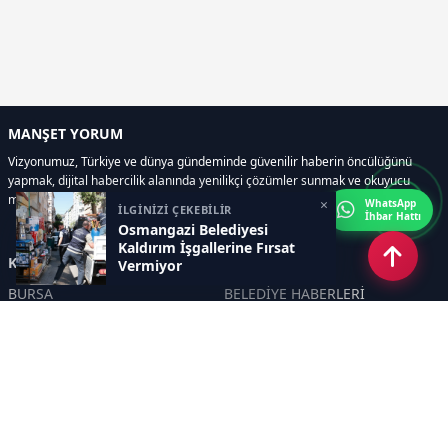
MANŞET YORUM
Vizyonumuz, Türkiye ve dünya gündeminde güvenilir haberin öncülüğünü
yapmak, dijital habercilik alanında yenilikçi çözümler sunmak ve okuyucu
memnuniyetini her zaman ön planda tutmaktır..
×
WhatsApp
İLGİNİZİ ÇEKEBİLİR
İhbar Hattı
Osmangazi Belediyesi
Kaldırım İşgallerine Fırsat
Kategoriler
Vermiyor
BURSA
BELEDİYE HABERLERİ
YEREL
POLİTİKA
EKONOMİ
ULUSAL
DÜNYA
GÜNDEM
SON DAKİKA
MANŞET