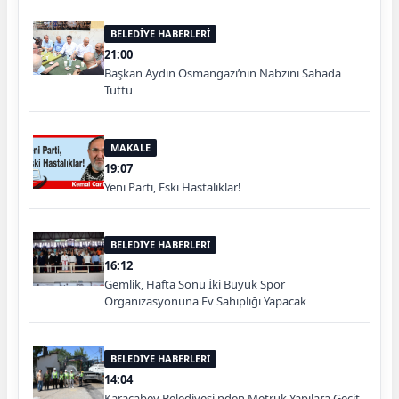
BELEDİYE HABERLERİ
21:00
Başkan Aydın Osmangazi’nin Nabzını Sahada
Tuttu
MAKALE
19:07
Yeni Parti, Eski Hastalıklar!
BELEDİYE HABERLERİ
16:12
Gemlik, Hafta Sonu İki Büyük Spor
Organizasyonuna Ev Sahipliği Yapacak
BELEDİYE HABERLERİ
14:04
Karacabey Belediyesi'nden Metruk Yapılara Geçit