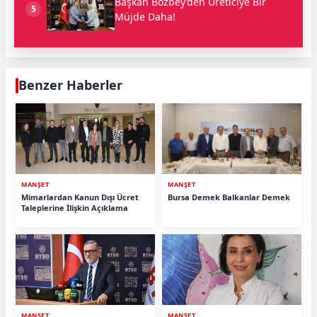
Başkan Bozbey’den Üreticiye Bir
5
Müjde Daha!
Benzer Haberler
MANŞET
MANŞET
Mimarlardan Kanun Dışı Ücret
Bursa Demek Balkanlar Demek
Taleplerine İlişkin Açıklama
MANŞET
MANŞET