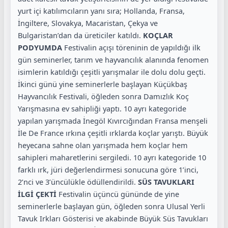
yurt içi katılımcıların yanı sıra; Hollanda, Fransa,
İngiltere, Slovakya, Macaristan, Çekya ve
Bulgaristan’dan da üreticiler katıldı.
KOÇLAR
PODYUMDA
Festivalin açışı töreninin de yapıldığı ilk
gün seminerler, tarım ve hayvancılık alanında fenomen
isimlerin katıldığı çeşitli yarışmalar ile dolu dolu geçti.
İkinci günü yine seminerlerle başlayan Küçükbaş
Hayvancılık Festivali, öğleden sonra Damızlık Koç
Yarışmasına ev sahipliği yaptı. 10 ayrı kategoride
yapılan yarışmada İnegöl Kıvırcığından Fransa menşeli
İle De France ırkına çeşitli ırklarda koçlar yarıştı. Büyük
heyecana sahne olan yarışmada hem koçlar hem
sahipleri maharetlerini sergiledi. 10 ayrı kategoride 10
farklı ırk, jüri değerlendirmesi sonucuna göre 1’inci,
2’nci ve 3’üncülükle ödüllendirildi.
SÜS TAVUKLARI
İLGİ ÇEKTİ
Festivalin üçüncü gününde de yine
seminerlerle başlayan gün, öğleden sonra Ulusal Yerli
Tavuk Irkları Gösterisi ve akabinde Büyük Süs Tavukları