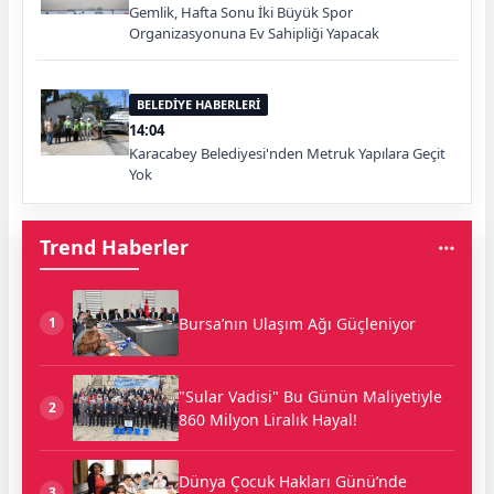
Gemlik, Hafta Sonu İki Büyük Spor
Organizasyonuna Ev Sahipliği Yapacak
BELEDİYE HABERLERİ
14:04
Karacabey Belediyesi'nden Metruk Yapılara Geçit
Yok
Trend Haberler
Bursa’nın Ulaşım Ağı Güçleniyor
1
"Sular Vadisi" Bu Günün Maliyetiyle
2
860 Milyon Liralık Hayal!
Dünya Çocuk Hakları Günü’nde
3