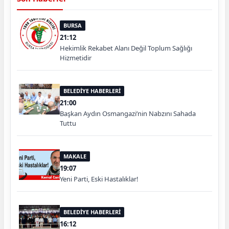
BURSA
21:12
Hekimlik Rekabet Alanı Değil Toplum Sağlığı
Hizmetidir
BELEDİYE HABERLERİ
21:00
Başkan Aydın Osmangazi’nin Nabzını Sahada
Tuttu
MAKALE
19:07
Yeni Parti, Eski Hastalıklar!
BELEDİYE HABERLERİ
16:12