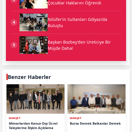
Çocuklar Haklarını Öğrendi
Nilüfer’in Sultanları Gölyazı’da
4
Buluştu
Başkan Bozbey’den Üreticiye Bir
5
Müjde Daha!
Benzer Haberler
MANŞET
MANŞET
Mimarlardan Kanun Dışı Ücret
Bursa Demek Balkanlar Demek
Taleplerine İlişkin Açıklama