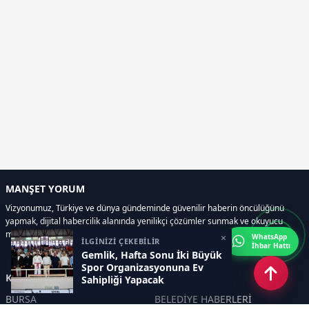
MANŞET YORUM
Vizyonumuz, Türkiye ve dünya gündeminde güvenilir haberin öncülüğünü
yapmak, dijital habercilik alanında yenilikçi çözümler sunmak ve okuyucu
memnuniyetini her zaman ön planda tutmaktır..
×
WhatsApp
İLGİNİZİ ÇEKEBİLİR
İhbar Hattı
Gemlik, Hafta Sonu İki Büyük
Spor Organizasyonuna Ev
Kategoriler
Sahipliği Yapacak
BURSA
BELEDİYE HABERLERİ