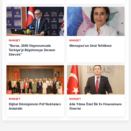
MANŞET
MANŞET
“Bursa, 2030 Vizyonumuzla
Menopoz'un Sinsi Tehlikesi
Türkiye’yi Büyütmeye Devam
Edecek"
MANŞET
MANŞET
Dijital Dönüşümün Püf Noktaları
Aile Yılına Özel İlk Ev Finansmanı
Anlatıldı
Önerisi