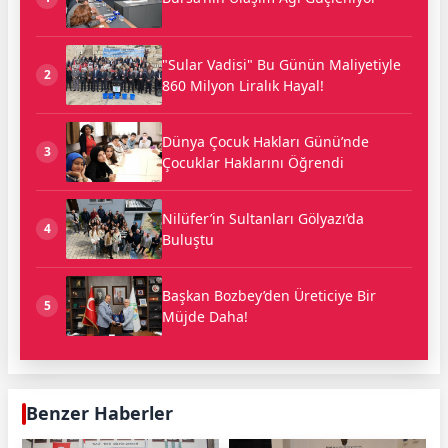
"Sular Vadisi" Bu Günün Maliyetiyle
2
860 Milyon Liralık Hayal!
Dünya Çocuk Hakları Günü’nde
3
Çocuklar Haklarını Öğrendi
Nilüfer’in Sultanları Gölyazı’da
4
Buluştu
Başkan Bozbey’den Üreticiye Bir
5
Müjde Daha!
Benzer Haberler