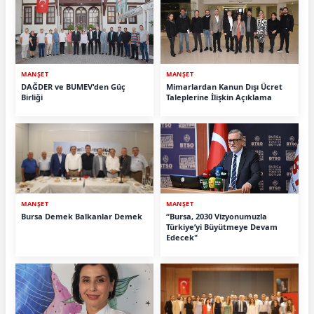
MANŞET
MANŞET
DAĞDER ve BUMEV'den Güç
Mimarlardan Kanun Dışı Ücret
Birliği
Taleplerine İlişkin Açıklama
MANŞET
MANŞET
Bursa Demek Balkanlar Demek
“Bursa, 2030 Vizyonumuzla
Türkiye’yi Büyütmeye Devam
Edecek"