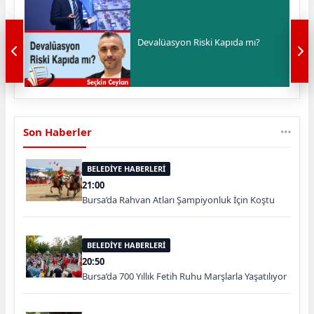
Devalüasyon Riski Kapıda mı?
Son Haberler
BELEDİYE HABERLERİ
21:00
Bursa’da Rahvan Atları Şampiyonluk İçin Koştu
BELEDİYE HABERLERİ
20:50
Bursa’da 700 Yıllık Fetih Ruhu Marşlarla Yaşatılıyor