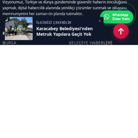
Vizyonumuz, Türkiye ve dünya gündeminde güvenilir haberin öncülüğünü
yapmak, dijital habercilik alanında yenilikçi çözümler sunmak ve okuyucu
memnuniyetini her zaman ön planda tutmaktır..
WhatsApp
İhbar Hattı
×
İLGİNİZİ ÇEKEBİLİR
Karacabey Belediyesi'nden
Kategoriler
Metruk Yapılara Geçit Yok
BURSA
BELEDİYE HABERLERİ
YEREL
POLİTİKA
EKONOMİ
ULUSAL
DÜNYA
GÜNDEM
SON DAKİKA
MANŞET
ASAYİŞ
KÜLTÜR SANAT
TURİZM
TARİH
MAGAZİN
GÜNCEL
RÖPORTAJ
EĞİTİM
KADIN
ÇOCUK