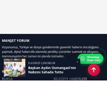
MANŞET YORUM
Vizyonumuz, Türkiye ve dünya gündeminde güvenilir haberin öncülüğünü
yapmak, dijital habercilik alanında yenilikçi çözümler sunmak ve okuyucu
memnuniyetini her zaman ön planda tutmaktır..
WhatsApp
İhbar Hattı
×
İLGİNİZİ ÇEKEBİLİR
Başkan Aydın Osmangazi’nin
Kategoriler
Nabzını Sahada Tuttu
BURSA
BELEDİYE HABERLERİ
YEREL
POLİTİKA
EKONOMİ
ULUSAL
DÜNYA
GÜNDEM