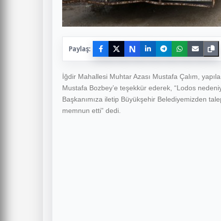
N
Paylaş:
İğdir Mahallesi Muhtar Azası Mustafa Çalım, yapıl
Mustafa Bozbey’e teşekkür ederek, “Lodos nedeniy
Başkanımıza iletip Büyükşehir Belediyemizden talep
memnun etti” dedi.