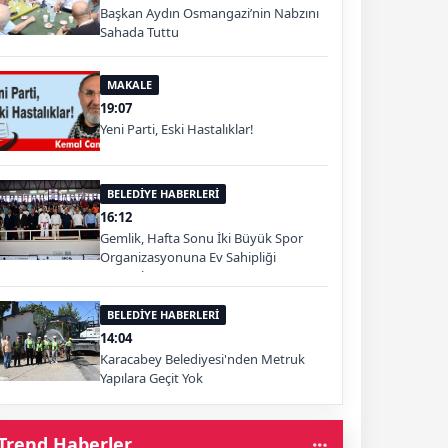
Başkan Aydın Osmangazi’nin Nabzını
Sahada Tuttu
MAKALE
19:07
Yeni Parti, Eski Hastalıklar!
BELEDİYE HABERLERİ
16:12
Gemlik, Hafta Sonu İki Büyük Spor
Organizasyonuna Ev Sahipliği
Yapacak
BELEDİYE HABERLERİ
14:04
Karacabey Belediyesi'nden Metruk
Yapılara Geçit Yok
Trend Haberler