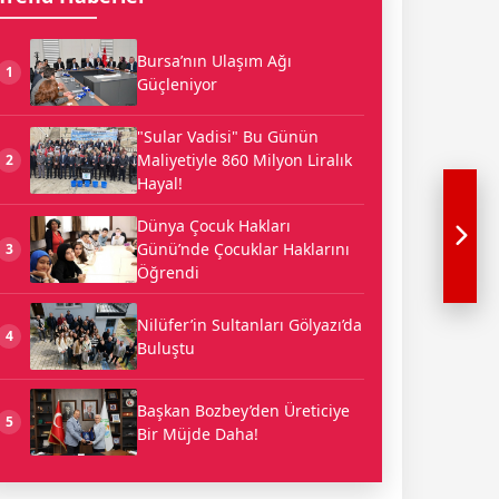
Bursa’nın Ulaşım Ağı
1
Güçleniyor
"Sular Vadisi" Bu Günün
Maliyetiyle 860 Milyon Liralık
2
Hayal!
Dünya Çocuk Hakları
Günü’nde Çocuklar Haklarını
3
Öğrendi
Nilüfer’in Sultanları Gölyazı’da
4
Buluştu
Başkan Bozbey’den Üreticiye
5
Bir Müjde Daha!