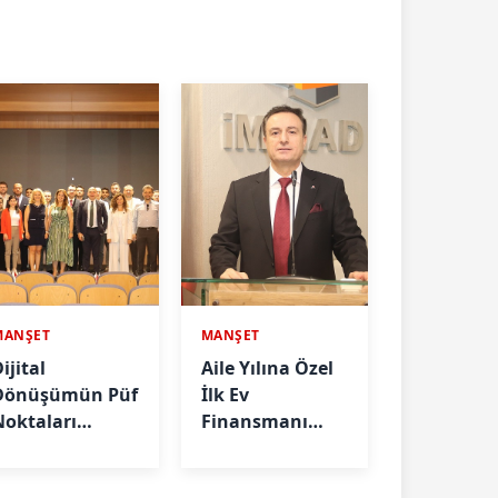
MANŞET
MANŞET
ijital
Aile Yılına Özel
Dönüşümün Püf
İlk Ev
Noktaları
Finansmanı
nlatıldı
Önerisi