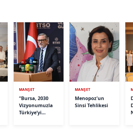
MANŞET
MANŞET
“Bursa, 2030
Menopoz'un
D
Vizyonumuzla
Sinsi Tehlikesi
Türkiye’yi
Büyütmeye
A
Devam Edecek"