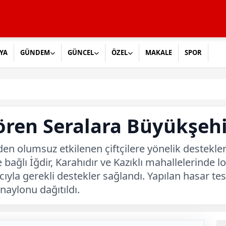
YA
GÜNDEM
GÜNCEL
ÖZEL
MAKALE
SPOR
ören Seralara Büyükşehi
den olumsuz etkilenen çiftçilere yönelik destekl
ne bağlı İğdir, Karahıdır ve Kazıklı mahallelerinde
yla gerekli destekler sağlandı. Yapılan hasar tes
naylonu dağıtıldı.