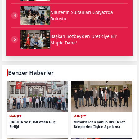
Nilüfer’in Sultanları Gölyazı’da
4
Buluştu
Başkan Bozbey’den Üreticiye Bir
5
Müjde Daha!
Benzer Haberler
MANŞET
MANŞET
DAĞDER ve BUMEV'den Güç
Mimarlardan Kanun Dışı Ücret
Birliği
Taleplerine İlişkin Açıklama