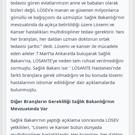
tedavisi gören evlatlarımızın anne ve babaları olarak
bizleri değil, LÖSEV’e inanan ve güvenen milyonlarca
gönüllü ve bağışçısını da üzmüştür. Sağlık Bakanlığı’nın
mevzuatında da açıkça belirtildiği üzere Lösemi ve
Kanser hastalıkları multidisipliner tedavi gerektirir. Yani
her branştan, her daldan uzman doktorun ortak
tedavisi şarttır.” dedi. Lösemi ve kanser ile mücadele
eden aileler 7 Mart’ta Ankara’da buluşarak Sağlık
Bakanı’na, LÖSANTE’ye neden tam ruhsat verilmediğini
sormuştu. Sağlık Bakanı ise: ‘ LÖSANTE Hastanesi’nde
farklı branşlara gerek olmadığını ve bu konuda lösemi
hastalarının istismar edildiğine’ dair açıklamalarda
bulunmuştu.
Diğer Branşların Gerekliliği Sağlık Bakanlığı’nın
Mevzuatında Var
Sağlık Bakanı’nın yaptığı açıklama sonrasında LÖSEV
yetkilileri, “Lösemi ve Kanser bütün dünyada
multidisipliner hastalıklardır. Her branştan, her daldan