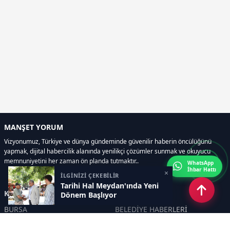
MANŞET YORUM
Vizyonumuz, Türkiye ve dünya gündeminde güvenilir haberin öncülüğünü
yapmak, dijital habercilik alanında yenilikçi çözümler sunmak ve okuyucu
memnuniyetini her zaman ön planda tutmaktır..
WhatsApp
İhbar Hattı
×
İLGİNİZİ ÇEKEBİLİR
Tarihi Hal Meydan'ında Yeni
Kategoriler
Dönem Başlıyor
BURSA
BELEDİYE HABERLERİ
YEREL
POLİTİKA