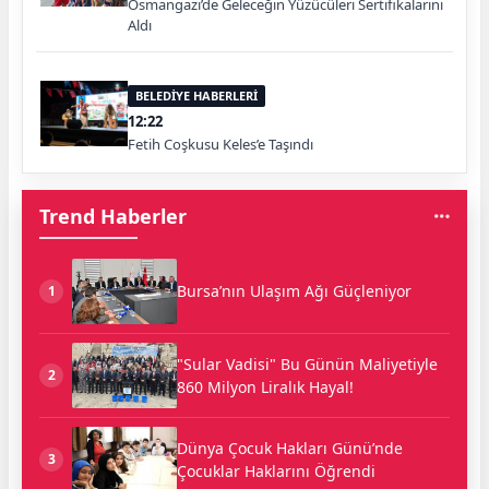
Osmangazi’de Geleceğin Yüzücüleri Sertifikalarını
Aldı
BELEDİYE HABERLERİ
12:22
Fetih Coşkusu Keles’e Taşındı
Trend Haberler
Bursa’nın Ulaşım Ağı Güçleniyor
1
"Sular Vadisi" Bu Günün Maliyetiyle
2
860 Milyon Liralık Hayal!
Dünya Çocuk Hakları Günü’nde
3
Çocuklar Haklarını Öğrendi