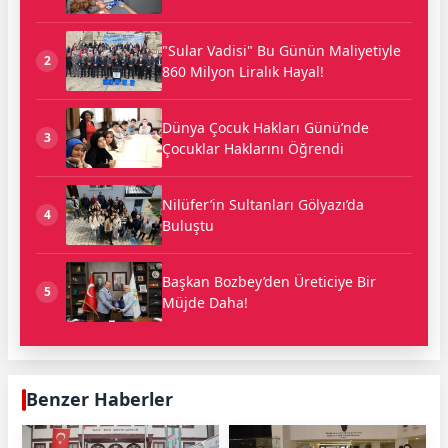
"Sular Vadisi" Bu Günün Maliyetiyle
2
860 Milyon Liralık Hayal!
Dünya Çocuk Hakları Günü’nde
3
Çocuklar Haklarını Öğrendi
Nilüfer’in Sultanları Gölyazı’da
4
Buluştu
Başkan Bozbey’den Üreticiye Bir
5
Müjde Daha!
Benzer Haberler