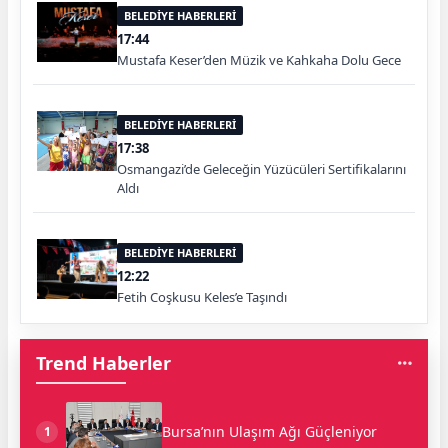
BELEDİYE HABERLERİ
17:44
Mustafa Keser’den Müzik ve Kahkaha Dolu Gece
BELEDİYE HABERLERİ
17:38
Osmangazi’de Geleceğin Yüzücüleri Sertifikalarını
Aldı
BELEDİYE HABERLERİ
12:22
Fetih Coşkusu Keles’e Taşındı
Trend Haberler
Bursa’nın Ulaşım Ağı Güçleniyor
1