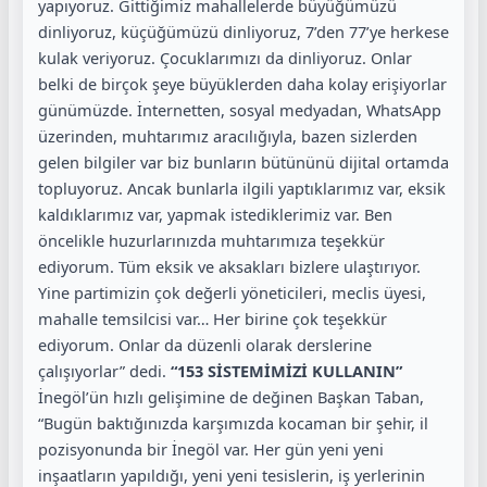
yapıyoruz. Gittiğimiz mahallelerde büyüğümüzü
dinliyoruz, küçüğümüzü dinliyoruz, 7’den 77’ye herkese
kulak veriyoruz. Çocuklarımızı da dinliyoruz. Onlar
belki de birçok şeye büyüklerden daha kolay erişiyorlar
günümüzde. İnternetten, sosyal medyadan, WhatsApp
üzerinden, muhtarımız aracılığıyla, bazen sizlerden
gelen bilgiler var biz bunların bütününü dijital ortamda
topluyoruz. Ancak bunlarla ilgili yaptıklarımız var, eksik
kaldıklarımız var, yapmak istediklerimiz var. Ben
öncelikle huzurlarınızda muhtarımıza teşekkür
ediyorum. Tüm eksik ve aksakları bizlere ulaştırıyor.
Yine partimizin çok değerli yöneticileri, meclis üyesi,
mahalle temsilcisi var… Her birine çok teşekkür
ediyorum. Onlar da düzenli olarak derslerine
çalışıyorlar” dedi.
“153 SİSTEMİMİZİ KULLANIN”
İnegöl’ün hızlı gelişimine de değinen Başkan Taban,
“Bugün baktığınızda karşımızda kocaman bir şehir, il
pozisyonunda bir İnegöl var. Her gün yeni yeni
inşaatların yapıldığı, yeni yeni tesislerin, iş yerlerinin