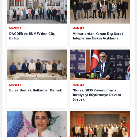
MANŞET
MANŞET
DAĞDER ve BUMEV'den Güç
Mimarlardan Kanun Dışı Ücret
Birliği
Taleplerine İlişkin Açıklama
MANŞET
MANŞET
Bursa Demek Balkanlar Demek
“Bursa, 2030 Vizyonumuzla
Türkiye’yi Büyütmeye Devam
Edecek"