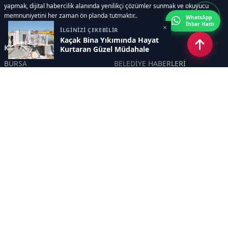
yapmak, dijital habercilik alanında yenilikçi çözümler sunmak ve okuyucu
memnuniyetini her zaman ön planda tutmaktır..
WhatsApp
İhbar Hattı
×
İLGİNİZİ ÇEKEBİLİR
Kaçak Bina Yıkımında Hayat
Kategoriler
Kurtaran Güzel Müdahale
BURSA
BELEDİYE HABERLERİ
YEREL
POLİTİKA
EKONOMİ
ULUSAL
DÜNYA
GÜNDEM
SON DAKİKA
MANŞET
ASAYİŞ
KÜLTÜR SANAT
TURİZM
TARİH
MAGAZİN
GÜNCEL
RÖPORTAJ
EĞİTİM
KADIN
ÇOCUK
YAŞAM
SAĞLIK