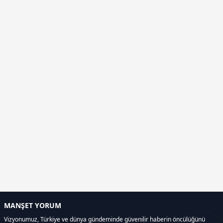
MANŞET YORUM
Vizyonumuz, Türkiye ve dünya gündeminde güvenilir haberin öncülüğünü