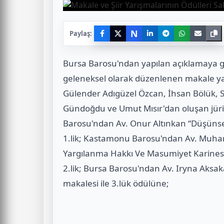
N
Paylaş:
Bursa Barosu'ndan yapılan açıklamaya gö
geleneksel olarak düzenlenen makale yar
Gülender Adıgüzel Özcan, İhsan Bölük, 
Gündoğdu ve Umut Mısır'dan oluşan jüri
Barosu'ndan Av. Onur Altınkan “Düşünsel 
1.lik; Kastamonu Barosu'ndan Av. Muha
Yargılanma Hakkı Ve Masumiyet Karinesi İ
2.lik; Bursa Barosu'ndan Av. Iryna Aksa
makalesi ile 3.lük ödülüne;