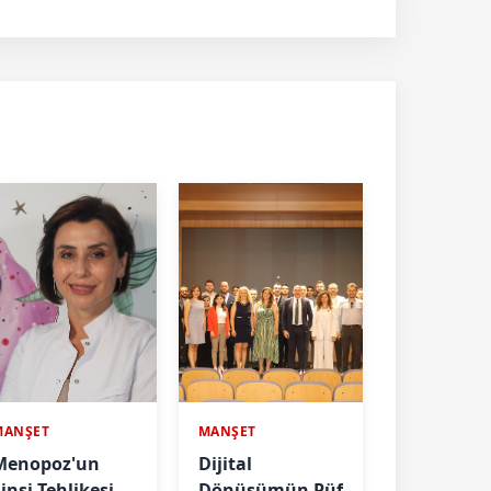
MANŞET
MANŞET
Menopoz'un
Dijital
insi Tehlikesi
Dönüşümün Püf