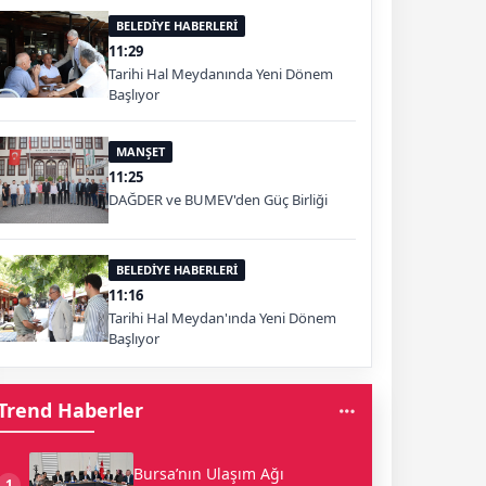
BELEDİYE HABERLERİ
11:29
Tarihi Hal Meydanında Yeni Dönem
Başlıyor
MANŞET
11:25
DAĞDER ve BUMEV'den Güç Birliği
BELEDİYE HABERLERİ
11:16
Tarihi Hal Meydan'ında Yeni Dönem
Başlıyor
Trend Haberler
Bursa’nın Ulaşım Ağı
1