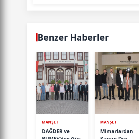
Benzer Haberler
MANŞET
MANŞET
DAĞDER ve
Mimarlardan
BUMEV'den Güç
Kanun Dışı