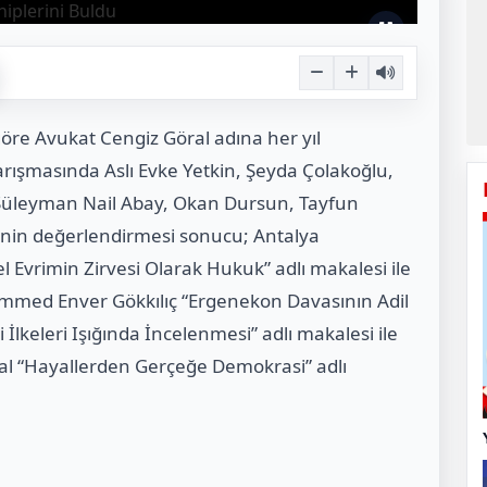
re Avukat Cengiz Göral adına her yıl
ışmasında Aslı Evke Yetkin, Şeyda Çolakoğlu,
Süleyman Nail Abay, Okan Dursun, Tayfun
nin değerlendirmesi sonucu; Antalya
Evrimin Zirvesi Olarak Hukuk” adlı makalesi ile
mmed Enver Gökkılıç “Ergenekon Davasının Adil
lkeleri Işığında İncelenmesi” adlı makalesi ile
kal “Hayallerden Gerçeğe Demokrasi” adlı