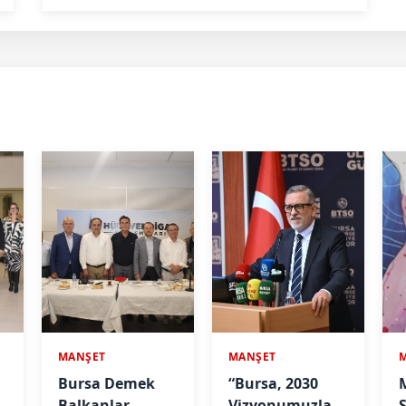
MANŞET
MANŞET
Bursa Demek
“Bursa, 2030
Balkanlar
Vizyonumuzla
S