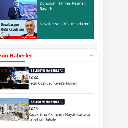
Dönüşüm Hamlesi Resmen
Başladı
Devalüasyon Riski Kapıda mı?
Son Haberler
BELEDİYE HABERLERİ
12:22
Fetih Coşkusu Keles’e Taşındı
BELEDİYE HABERLERİ
12:14
Kaçak Bina Yıkımında Hayat Kurtaran
Güzel Müdahale