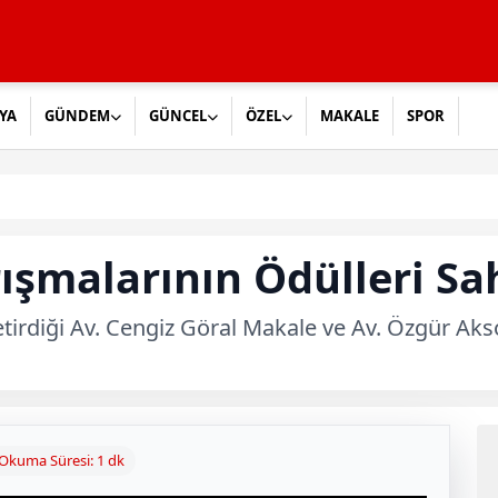
YA
GÜNDEM
GÜNCEL
ÖZEL
MAKALE
SPOR
rışmalarının Ödülleri Sa
irdiği Av. Cengiz Göral Makale ve Av. Özgür Aksoy
Okuma Süresi: 1 dk