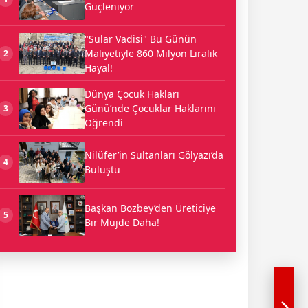
Güçleniyor
"Sular Vadisi" Bu Günün
Maliyetiyle 860 Milyon Liralık
2
Hayal!
Dünya Çocuk Hakları
Günü’nde Çocuklar Haklarını
3
Öğrendi
Nilüfer’in Sultanları Gölyazı’da
4
Buluştu
Başkan Bozbey’den Üreticiye
5
Bir Müjde Daha!