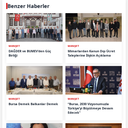
Benzer Haberler
MANŞET
MANŞET
DAĞDER ve BUMEV'den Güç
Mimarlardan Kanun Dışı Ücret
Birliği
Taleplerine İlişkin Açıklama
MANŞET
MANŞET
Bursa Demek Balkanlar Demek
“Bursa, 2030 Vizyonumuzla
Türkiye’yi Büyütmeye Devam
Edecek"