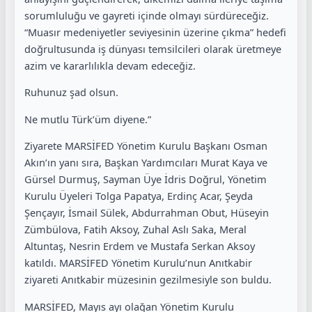
sorumluluğu ve gayreti içinde olmayı sürdüreceğiz.
“Muasır medeniyetler seviyesinin üzerine çıkma” hedefi
doğrultusunda iş dünyası temsilcileri olarak üretmeye
azim ve kararlılıkla devam edeceğiz.
Ruhunuz şad olsun.
Ne mutlu Türk’üm diyene.”
Ziyarete MARSİFED Yönetim Kurulu Başkanı Osman
Akın’ın yanı sıra, Başkan Yardımcıları Murat Kaya ve
Gürsel Durmuş, Sayman Üye İdris Doğrul, Yönetim
Kurulu Üyeleri Tolga Papatya, Erdinç Acar, Şeyda
Şençayır, İsmail Sülek, Abdurrahman Obut, Hüseyin
Zümbülova, Fatih Aksoy, Zuhal Aslı Saka, Meral
Altuntaş, Nesrin Erdem ve Mustafa Serkan Aksoy
katıldı. MARSİFED Yönetim Kurulu’nun Anıtkabir
ziyareti Anıtkabir müzesinin gezilmesiyle son buldu.
MARSİFED, Mayıs ayı olağan Yönetim Kurulu