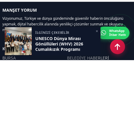
MANŞET YORUM
Vizyonumuz, Türkiye ve dünya gündeminde güvenilir haberin öncülüğünü
yapmak, dijital habercilik alanında yenilikçi çözümler sunmak ve okuyucu
memnuniyetini her zaman ön planda tutmaktır..
×
WhatsApp
İLGİNİZİ ÇEKEBİLİR
İhbar Hattı
UNESCO Dünya Mirası
Gönüllüleri (WHV) 2026
Kategoriler
Cumalıkızık Programı
Tamamlandı.
BURSA
BELEDİYE HABERLERİ
YEREL
POLİTİKA
EKONOMİ
ULUSAL
DÜNYA
GÜNDEM
SON DAKİKA
MANŞET
ASAYİŞ
KÜLTÜR SANAT
TURİZM
TARİH
MAGAZİN
GÜNCEL