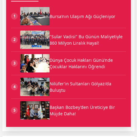
Bursa’nın Ulaşım Ağı Güçleniyor
1
"Sular Vadisi" Bu Günün Maliyetiyle
2
860 Milyon Liralık Hayal!
Dünya Çocuk Hakları Günü’nde
3
Çocuklar Haklarını Öğrendi
Nilüfer’in Sultanları Gölyazı’da
4
Buluştu
Başkan Bozbey’den Üreticiye Bir
5
Müjde Daha!