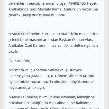
derneklerin temsilcilerinden oluşan MARSİFED Heyeti,
Anıtkabir'de Gazi Mustafa Kemal Atatürk'ün huzuruna
çıkarak, saygı duruşunda bulundu.
MARSİFED Yönetim Kurulu’nun Atatürk'ün mozolesine
çelenk bırakmasının ardından Başkan Osman Akın,
Anıtkabir Özel Defterini imzaladı. Akın, deftere şunları
yazdı:
“Aziz Atatürk,
Marmara ve İç Anadolu Sanayi ve İş Dünyası
Federasyonu (MARSİFED) 8. Dönem Yönetim Kurulu
üyelerimizle, huzurunuzda olmaktan büyük onur ve
heyecan duymaktayız.
MARSİFED olarak; bilim ve akla dayanan, laikliğin ve
hukukun üstünlüğünün esas alındığı bir kalkınma
anlayışını güçlendirerek, ülkemizi daima ileriye taşıma