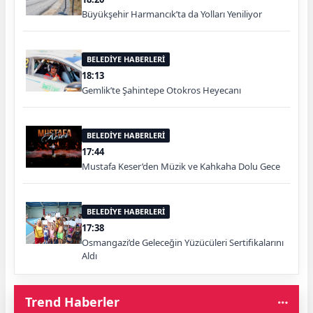
Büyükşehir Harmancık’ta da Yolları Yeniliyor
BELEDİYE HABERLERİ
18:13
Gemlik’te Şahintepe Otokros Heyecanı
BELEDİYE HABERLERİ
17:44
Mustafa Keser’den Müzik ve Kahkaha Dolu Gece
BELEDİYE HABERLERİ
17:38
Osmangazi’de Geleceğin Yüzücüleri Sertifikalarını
Aldı
Trend Haberler